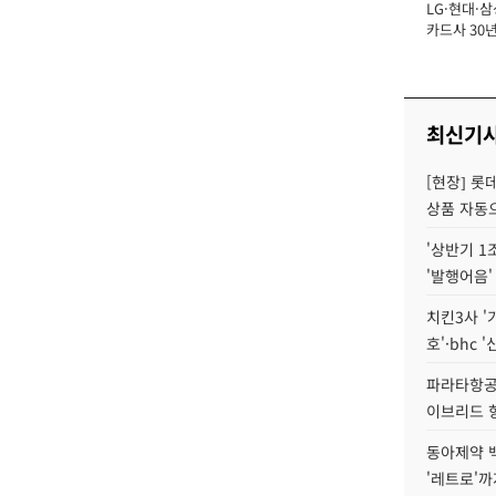
LG·현대·삼
장
카드사 30년
에 '초집중' 
최신기
[현장] 롯
상품 자동으
'상반기 1
'발행어음'
치킨3사 '
호'·bhc '
파라타항공 
이브리드 
동아제약 
'레트로'까