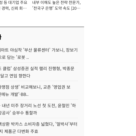
성 등 대기업 주요
내부 이해도 높은 전략 전문가,
 경력, 신뢰 회복
'전국구 은행' 도약 속도 [2026
[2026년]
년]
사
데마트 야심작 '부산 물류센터' 가보니, 장보기
로 담는 '로봇 ..
조 클럽' 삼성증권 실적 랠리 진행형, 박종문
 달고 연임 향한다
가맹점 상생' 비교해보니, 교촌 '영업권 보
신메뉴 개발'·BB..
내년 미주 장거리 노선 첫 도전, 윤철민 '하
항공사' 승부수 통할까
백상환 박카스 소비자층 넓혔다, '얼박사'부터
지 제품군 다변화 주효