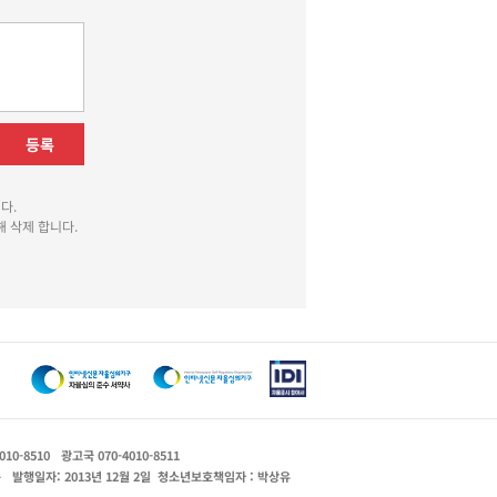
등록
다.
 삭제 합니다.
010-8510
광고국 070-4010-8511
운
발행일자: 2013년 12월 2일
청소년보호책임자 : 박상유