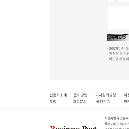
-
200자
까지 쓰실
- 저작권 등 
- 타인에게 불
신문사소개
윤리강령
기사심의규정
이
포럼
광고문의
불편신고
서울특별시 성동구 성
팩스 : 070-4015-
ISSN : 2636-171