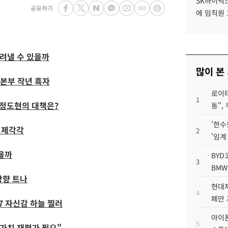
SK하이닉스
공유하기
에 임직원 
살려낼 수 있을까
많이 본
업본부 작년 흑자
로이터
1
 정도현의 대책은?
동",
'한수
도 제각각
2
'임계
을까
BYD
3
BMW
방향 트나
현대차
4
페만 
7 자신감 하늘 찔러
아이폰
5
업가치 재평가 필요"