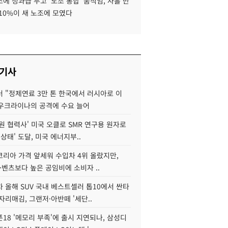
에 성과급 두고 '노조 통합' 움직임, 사흘 만
10%이 새 노조에 모였다
 기사
 "정제연료 3만 톤 한국에서 러시아로 이
 우크라이나의 공격에 수요 늘어
원 협력사' 미국 오클로 SMR 연구용 원자로
 상태' 도달, 미국 에너지부..
코리아 가격 앞세워 수입차 4위 올랐지만,
·벤츠보다 높은 공임비에 소비자 ..
 올해 SUV 국내 베스트셀러 톱10에서 싼타
자리매김, 그랜저·아반떼 '세단..
18 '메모리 부족'에 출시 지연되나, 삼성디