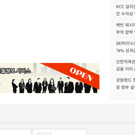
KCC 실리
진 수익성 
케빈 워시의
부의 압박
SK하이닉스
'N% 성과
신한저축은
금융 이어 
강원랜드 정
장 정부 