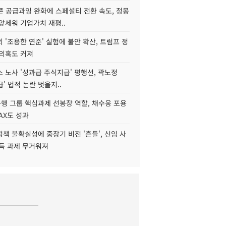
콘 공급과잉 완화에 스페셜티 전환 속도, 정몽
앞세워 기업가치 재평..
 '조용한 연준' 실험에 불안 확산, 트럼프 정
 의혹도 커져
 노사 '성과급 주식지급' 평행선, 곽노정
급' 법적 논란 벗을지..
행 그룹 핵심과제 선봉장 역할, 채수웅 포용
AX도 성과
책 불확실성에 중장기 비전 '흔들', 신임 사
설득 과제 무거워져