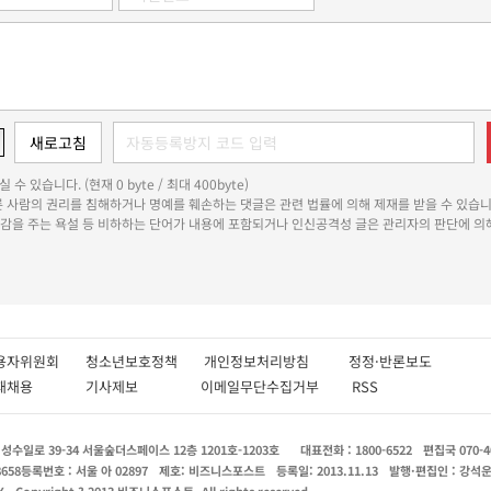
 수 있습니다. (현재 0 byte / 최대 400byte)
다른 사람의 권리를 침해하거나 명예를 훼손하는 댓글은 관련 법률에 의해 제재를 받을 수 있습니
쾌감을 주는 욕설 등 비하하는 단어가 내용에 포함되거나 인신공격성 글은 관리자의 판단에 의해
용자위원회
청소년보호정책
개인정보처리방침
정정·반론보도
인재채용
기사제보
이메일무단수집거부
RSS
수일로 39-34 서울숲더스페이스 12층 1201호-1203호
대표전화 : 1800-6522
편집국 070-4
8658
등록번호 : 서울 아 02897
제호: 비즈니스포스트
등록일: 2013.11.13
발행·편집인 : 강석
X
Copyright ? 2013 비즈니스포스트. All rights reserved.