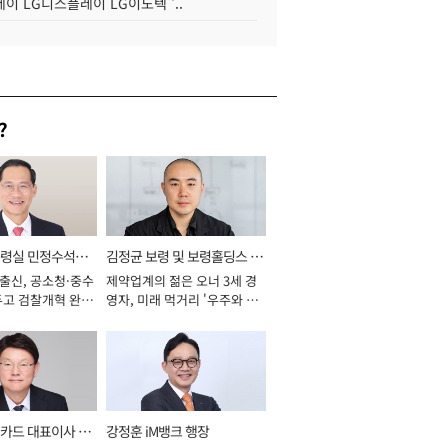
이 LG디스플레이 LG이노텍 '..
?
통령실 민정수석비
김정균 보령 및 보령홀딩스 대
 출신, 공소청·중수
제약업계의 젊은 오너 3세 경
표이사 사장
두고 검찰개혁 완수
영자, 미래 먹거리 '우주와 헬
년]
스케어' 공들여 [2026년]
카드 대표이사 사
강정훈 iM뱅크 행장