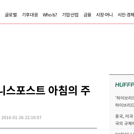
글로벌
기후대응
Who Is?
기업·산업
금융
시장·머니
시민·경
HUFF
즈니스포스트 아침의 주
'하이브리드
하이브리드
중국, 미국
2016-01-26 22:10:57
국의 규제에