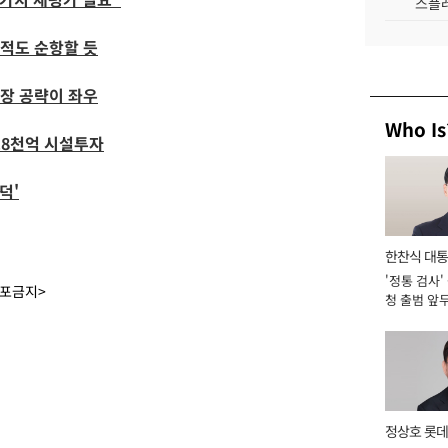
스플레
실적도 순항할 듯
시장 공략이 좌우
Who Is
1조8천억 시설투자
덕'
한찬식 대
'정통 검사'
서관
배포금지>
청 출범 앞
맡아 [2026
정상호 롯데