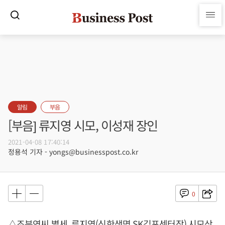
알림
부음
[부음] 류지영 시모, 이성재 장인
2021-04-08 17:40:14
정용석 기자 - yongs@businesspost.co.kr
0
△조분연씨 별세, 류지영(신한생명 SK김포센터장) 시모상