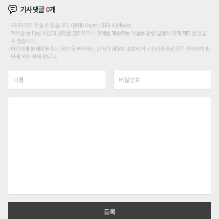
기사댓글
0
개
200자까지 쓰실 수 있습니다. (현재 0 byte / 최대 400byte)
저작권 등 다른 사람의 권리를 침해하거나 명예를 훼손하는 댓글은 관련 법률에 의해 제재를 받을
수 있습니다.
타인에게 불쾌감을 주는 욕설 등 비하하는 단어가 내용에 포함되거나 인신공격성 글은 관리자의 판
단에 의해 삭제 합니다.