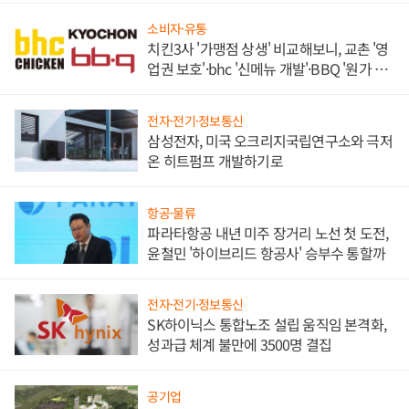
소비자·유통
치킨3사 '가맹점 상생' 비교해보니, 교촌 '영
업권 보호'·bhc '신메뉴 개발'·BBQ '원가 부
담'
전자·전기·정보통신
삼성전자, 미국 오크리지국립연구소와 극저
온 히트펌프 개발하기로
항공·물류
파라타항공 내년 미주 장거리 노선 첫 도전,
윤철민 '하이브리드 항공사' 승부수 통할까
전자·전기·정보통신
SK하이닉스 통합노조 설립 움직임 본격화,
성과급 체계 불만에 3500명 결집
공기업