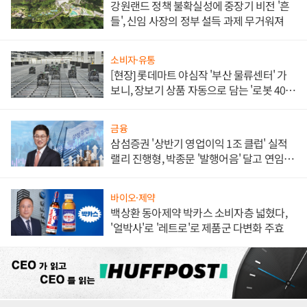
강원랜드 정책 불확실성에 중장기 비전 '흔
들', 신임 사장의 정부 설득 과제 무거워져
소비자·유통
[현장] 롯데마트 야심작 '부산 물류센터' 가
보니, 장보기 상품 자동으로 담는 '로봇 400
대' 장관
금융
삼섬증권 '상반기 영업이익 1조 클럽' 실적
랠리 진행형, 박종문 '발행어음' 달고 연임 향
하나
바이오·제약
백상환 동아제약 박카스 소비자층 넓혔다,
'얼박사'로 '레트로'로 제품군 다변화 주효