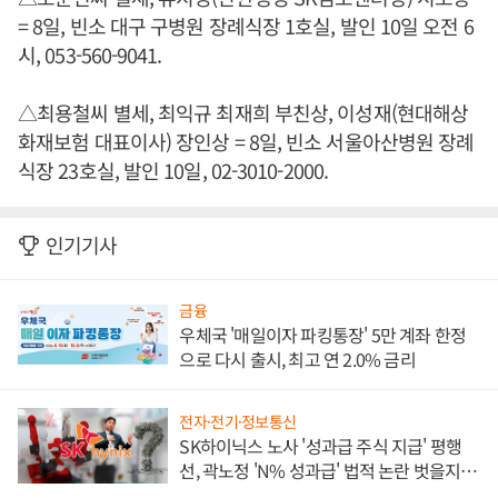
= 8일, 빈소 대구 구병원 장례식장 1호실, 발인 10일 오전 6
시, 053-560-9041.
△최용철씨 별세, 최익규 최재희 부친상, 이성재(현대해상
화재보험 대표이사) 장인상 = 8일, 빈소 서울아산병원 장례
식장 23호실, 발인 10일, 02-3010-2000.
인기기사
금융
우체국 '매일이자 파킹통장' 5만 계좌 한정
으로 다시 출시, 최고 연 2.0% 금리
전자·전기·정보통신
SK하이닉스 노사 '성과급 주식 지급' 평행
선, 곽노정 'N% 성과급' 법적 논란 벗을지 주
목