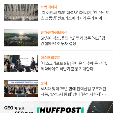
화학·에너지
'DL이앤씨 SMR 협력사' X에너지, '한수원 포
스코 동맹' 센트러스에너지와 우라늄 계약
체결
전자·전기·정보통신
SK하이닉스, 용인 'Y2' 팹과 청주 'M17' 팹
건설에 54조 투자 결정
데스크 리포트
[데스크리포트 8월] 무더운 입추에 든 생각,
제약바이오 하반기 훈풍 기대한다
정치
AI시대 맞아 25년 만에 전력산업 구조개편
시동, '발전5사 통합' 넘어 '한전 지주사' 재편
론도