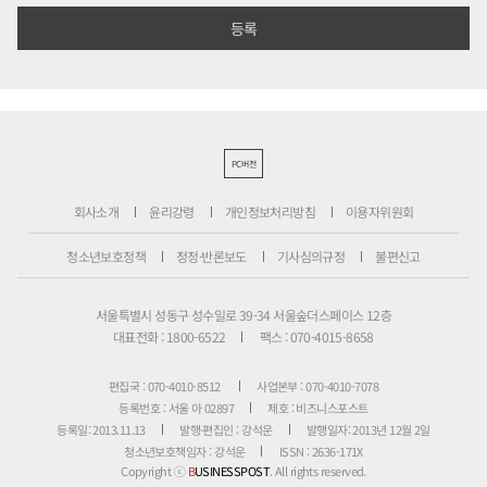
PC버전
회사소개
윤리강령
개인정보처리방침
이용자위원회
청소년보호정책
정정·반론보도
기사심의규정
불편신고
서울특별시 성동구 성수일로 39-34 서울숲더스페이스 12층
대표전화 : 1800-6522
팩스 : 070-4015-8658
편집국 : 070-4010-8512
사업본부 : 070-4010-7078
등록번호 : 서울 아 02897
제호 : 비즈니스포스트
등록일: 2013.11.13
발행·편집인 : 강석운
발행일자: 2013년 12월 2일
청소년보호책임자 : 강석운
ISSN : 2636-171X
Copyright ⓒ
B
USINESSPOST
. All rights reserved.