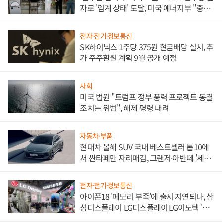
자로 '임계 상태' 도달, 미국 에너지부 "중요
한 이정표"
전자·전기·정보통신
SK하이닉스 1주당 375원 현금배당 실시, 추
가 주주환원 계획 9월 공개 예정
사회
미국 법원 "트럼프 정부 풍력 프로젝트 동결
조치는 위법", 해제 명령 내려
자동차·부품
현대차 올해 SUV 국내 베스트셀러 톱10에
서 싼타페만 자리매김, 그랜저·아반떼 '세단
쌍끌이'로 내수 방어
전자·전기·정보통신
아이폰18 '메모리 부족'에 출시 지연되나, 삼
성디스플레이 LG디스플레이 LG이노텍 '탈
애플' 수익 다각화 속도