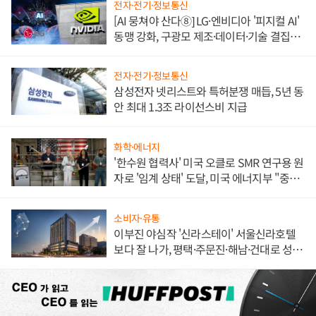
전자·전기·정보통신
[AI 뭉쳐야 산다⑧] LG·엔비디아 '피지컬 AI'
동맹 강화, 구광모 제조·데이터·기술 결집
해 종합 로보틱스 기업으로
전자·전기·정보통신
삼성전자 넷리스트와 특허분쟁 매듭, 5년 동
안 최대 1.3조 라이선스비 지급
화학·에너지
'한수원 협력사' 미국 오클로 SMR 연구용 원
자로 '임계 상태' 도달, 미국 에너지부 "중요
한 이정표"
소비자·유통
이부진 야심작 '신라스테이' 서울신라호텔
보다 잘 나가, 평택·주문진·해남·건대로 성
장판 더 넓힌다