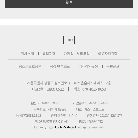
PC버전
회사소개
윤리강령
개인정보처리방침
이용자위원회
청소년보호정책
정정·반론보도
기사심의규정
불편신고
서울특별시 성동구 성수일로 39-34 서울숲더스페이스 12층
대표전화 : 1800-6522
팩스 : 070-4015-8658
편집국 : 070-4010-8512
사업본부 : 070-4010-7078
등록번호 : 서울 아 02897
제호 : 비즈니스포스트
등록일: 2013.11.13
발행·편집인 : 강석운
발행일자: 2013년 12월 2일
청소년보호책임자 : 강석운
ISSN : 2636-171X
Copyright ⓒ
B
USINESSPOST
. All rights reserved.