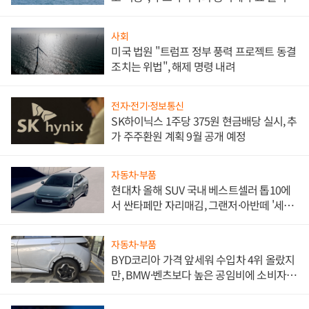
사회
미국 법원 "트럼프 정부 풍력 프로젝트 동결
조치는 위법", 해제 명령 내려
전자·전기·정보통신
SK하이닉스 1주당 375원 현금배당 실시, 추
가 주주환원 계획 9월 공개 예정
자동차·부품
현대차 올해 SUV 국내 베스트셀러 톱10에
서 싼타페만 자리매김, 그랜저·아반떼 '세단
쌍끌이'로 내수 방어
자동차·부품
BYD코리아 가격 앞세워 수입차 4위 올랐지
만, BMW·벤츠보다 높은 공임비에 소비자
불만 폭발