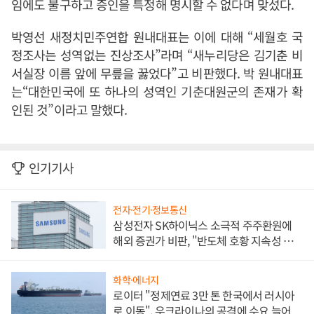
임에도 불구하고 증인을 특정해 명시할 수 없다며 맞섰다.
박영선 새정치민주연합 원내대표는 이에 대해 “세월호 국
정조사는 성역없는 진상조사”라며 “새누리당은 김기춘 비
서실장 이름 앞에 무릎을 꿇었다”고 비판했다. 박 원내대표
는“대한민국에 또 하나의 성역인 기춘대원군의 존재가 확
인된 것”이라고 말했다.
인기기사
전자·전기·정보통신
삼성전자 SK하이닉스 소극적 주주환원에
해외 증권가 비판, "반도체 호황 지속성 의
문"
화학·에너지
로이터 "정제연료 3만 톤 한국에서 러시아
로 이동", 우크라이나의 공격에 수요 늘어