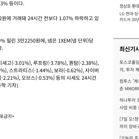
23% 등이다.
정상호 롯데
LG·현대·삼
장
2원에 거래돼 24시간 전보다 1.07% 하락하고 있
카드사 30년
에 '초집중' 
% 밀린 3만2250원에, 넴은 1XEM(넴 단위)당
.
최신기
세고(-3.01%), 루프링(-3.78%), 퀀텀(-2.38%),
포스코홀딩
), 스트라티스(-1.44%), 보라(-0.62%), 사이버
각, 투자 
(-2.21%), 오브스(-0.53%) 등의 시세도 24시간
컴투스 '제
학 기자]
춘 MMOR
하나투어 조
사업 비중 
배포금지>
[7일 오!
까지 장바
[오늘의 주