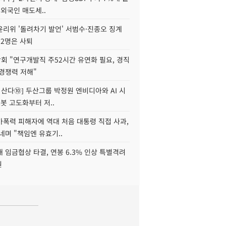
 외국인 매도세..
윤리위 '돌려차기 발언' 서범수·진종오 징계
 2명은 사퇴
회 "연구개발직 주52시간 유연화 필요, 경직
경쟁력 저해"
야 산다⑩] 두산그룹 박정원 엔비디아와 AI 시
로봇 고도화부터 저..
가폭력 피해자에 역대 처음 대통령 직접 사과,
네며 "책임엔 유효기..
 임금협상 타결, 연봉 6.3% 인상 특별격려
원