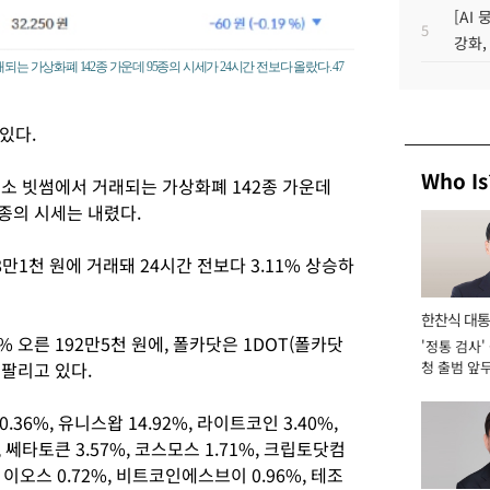
[AI
5
강화,
는 가상화폐 142종 가운데 95종의 시세가 24시간 전보다 올랐다. 47
있다.
Who Is
래소 빗썸에서 거래되는 가상화폐 142종 가운데
7종의 시세는 내렸다.
8만1천 원에 거래돼 24시간 전보다 3.11% 상승하
한찬식 대
% 오른 192만5천 원에, 폴카닷은 1DOT(폴카닷
'정통 검사'
서관
고팔리고 있다.
청 출범 앞
맡아 [2026
6%, 유니스왑 14.92%, 라이트코인 3.40%,
 쎄타토큰 3.57%, 코스모스 1.71%, 크립토닷컴
%, 이오스 0.72%, 비트코인에스브이 0.96%, 테조