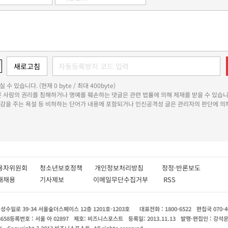
 수 있습니다. (현재 0 byte / 최대 400byte)
다른 사람의 권리를 침해하거나 명예를 훼손하는 댓글은 관련 법률에 의해 제재를 받을 수 있습니
쾌감을 주는 욕설 등 비하하는 단어가 내용에 포함되거나 인신공격성 글은 관리자의 판단에 의해
용자위원회
청소년보호정책
개인정보처리방침
정정·반론보도
인재채용
기사제보
이메일무단수집거부
RSS
수일로 39-34 서울숲더스페이스 12층 1201호-1203호
대표전화 : 1800-6522
편집국 070-4
8658
등록번호 : 서울 아 02897
제호: 비즈니스포스트
등록일: 2013.11.13
발행·편집인 : 강석
X
Copyright ? 2013 비즈니스포스트. All rights reserved.