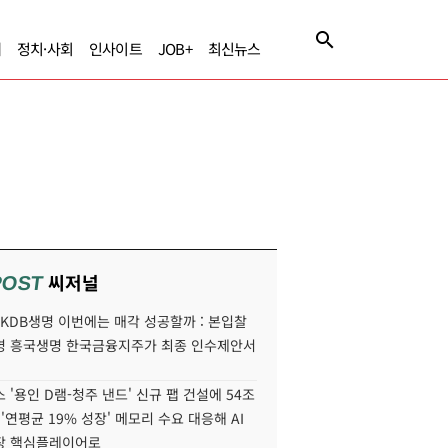
제
정치·사회
인사이트
JOB+
최신뉴스
씨저널
POST
' KDB생명 이번에는 매각 성공할까 : 본입찰
명 흥국생명 한국금융지주가 최종 인수제안서
 '용인 D램-청주 낸드' 신규 팹 건설에 54조
 '연평균 19% 성장' 메모리 수요 대응해 AI
장 핵심플레이어로