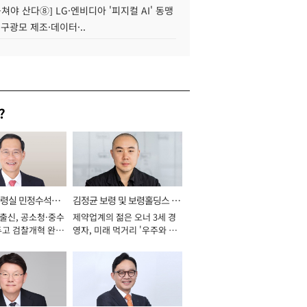
 뭉쳐야 산다⑧] LG·엔비디아 '피지컬 AI' 동맹
 구광모 제조·데이터·..
?
통령실 민정수석비
김정균 보령 및 보령홀딩스 대
 출신, 공소청·중수
제약업계의 젊은 오너 3세 경
표이사 사장
두고 검찰개혁 완수
영자, 미래 먹거리 '우주와 헬
년]
스케어' 공들여 [2026년]