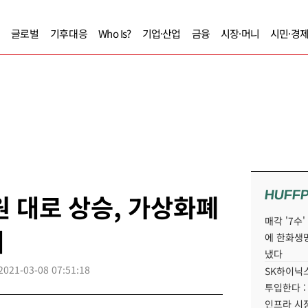
글로벌
기후대응
Who Is?
기업·산업
금융
시장·머니
시민·경
HUFF
원 대로 상승, 가상화폐
매각 '7수
세
에 한화생
냈다
2021-03-08 07:51:18
SK하이닉스
투입한다 :
인프라 시