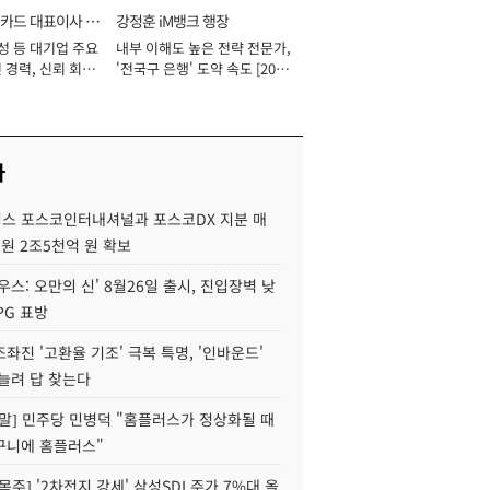
카드 대표이사 사
강정훈 iM뱅크 행장
성 등 대기업 주요
내부 이해도 높은 전략 전문가,
 경력, 신뢰 회복
'전국구 은행' 도약 속도 [2026
[2026년]
년]
사
스 포스코인터내셔널과 포스코DX 지분 매
재원 2조5천억 원 확보
우스: 오만의 신' 8월26일 출시, 진입장벽 낮
PG 표방
좌진 '고환율 기조' 극복 특명, '인바운드'
늘려 답 찾는다
정말] 민주당 민병덕 "홈플러스가 정상화될 때
구니에 홈플러스"
목주] '2차전지 강세' 삼성SDI 주가 7%대 올