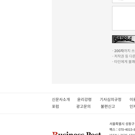
-
200자
까지 쓰실
- 저작권 등 
- 타인에게 불
신문사소개
윤리강령
기사심의규정
이
포럼
광고문의
불편신고
서울특별시 성동구 성
팩스 : 070-4015-
ISSN : 2636-171