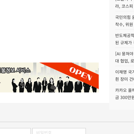
라, 코스피
국민의힘 
착수, 위원
반도체공학
된 규제가 
[AI 뭉쳐
대 협업, 
이재명 국
흰 장미 건
카카오 올해
금 300만