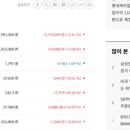
공유하기
롯데케미칼
업이익 11
편으로 체
많이 본
삼성전
1
권가 
미국 
2
는 위
SK하
3
주환원
BYD
4
BMW