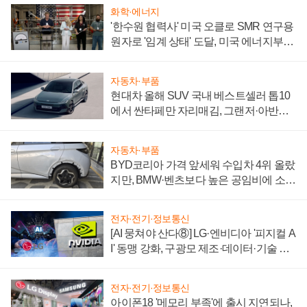
화학·에너지
'한수원 협력사' 미국 오클로 SMR 연구용
원자로 '임계 상태' 도달, 미국 에너지부
"중요한 이정표"
자동차·부품
현대차 올해 SUV 국내 베스트셀러 톱10
에서 싼타페만 자리매김, 그랜저·아반떼
'세단 쌍끌이'로 내수 방어
자동차·부품
BYD코리아 가격 앞세워 수입차 4위 올랐
지만, BMW·벤츠보다 높은 공임비에 소비
자 불만 폭발
전자·전기·정보통신
[AI 뭉쳐야 산다⑧] LG·엔비디아 '피지컬 A
I' 동맹 강화, 구광모 제조·데이터·기술 결
집해 종합 로보틱스 기업으로
전자·전기·정보통신
아이폰18 '메모리 부족'에 출시 지연되나,