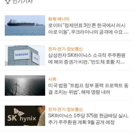
인기기사
화학·에너지
로이터 "정제연료 3만 톤 한국에서 러시
아로 이동", 우크라이나의 공격에 수요 늘
어
전자·전기·정보통신
삼성전자 SK하이닉스 소극적 주주환원
에 해외 증권가 비판, "반도체 호황 지속
성 의문"
사회
미국 법원 "트럼프 정부 풍력 프로젝트 동
결 조치는 위법", 해제 명령 내려
전자·전기·정보통신
SK하이닉스 1주당 375원 현금배당 실시,
추가 주주환원 계획 9월 공개 예정