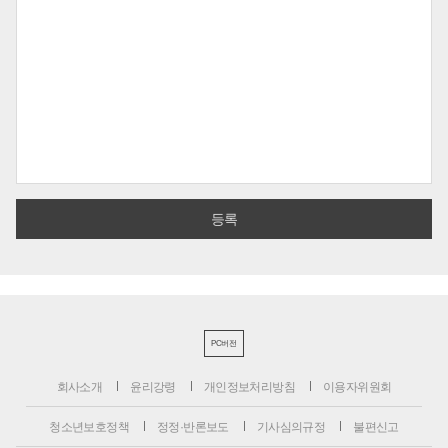
PC버전
회사소개
윤리강령
개인정보처리방침
이용자위원회
청소년보호정책
정정·반론보도
기사심의규정
불편신고