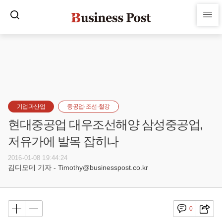
기업과산업
중공업·조선·철강
현대중공업 대우조선해양 삼성중공업,
저유가에 발목 잡히나
2016-01-08 19:44:24
김디모데 기자 - Timothy@businesspost.co.kr
0