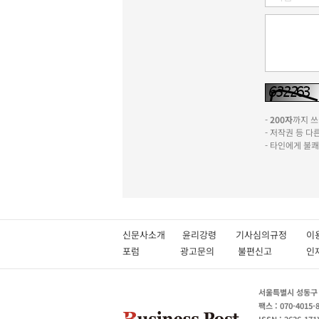
-
200자
까지 쓰실
- 저작권 등 
- 타인에게 불
신문사소개
윤리강령
기사심의규정
이
포럼
광고문의
불편신고
서울특별시 성동구 성
팩스 : 070-4015-
ISSN : 2636-171