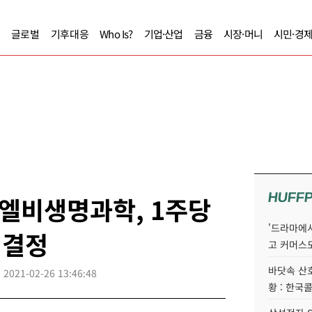
글로벌
기후대응
Who Is?
기업·산업
금융
시장·머니
시민·경
HUFF
엘비생명과학, 1주당
'드라마에서
 결정
고 커머스
바닷속 산
2021-02-26 13:46:48
황 : 한국