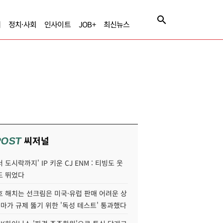
제
정치·사회
인사이트
JOB+
최신뉴스
씨저널
POST
 도시락까지' IP 키운 CJ ENM : 티빙도 웃
도 뛰었다
호 해치는 선크림은 미국·유럽 판매 어려운 상
콜마가 규제 뚫기 위한 '독성 테스트' 통과했다