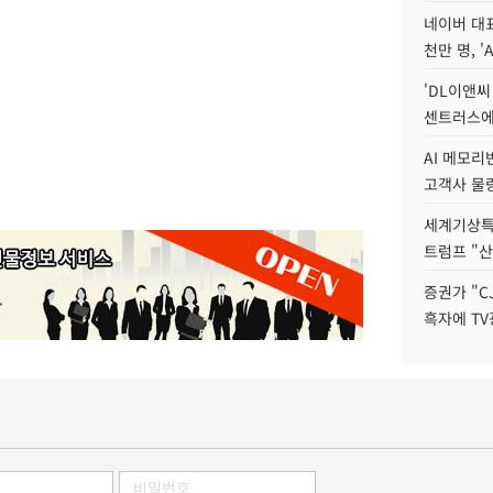
네이버 대표
천만 명, 'A
'DL이앤씨
센트러스에
AI 메모
고객사 물량
세계기상특
트럼프 "산
증권가 "C
흑자에 TV