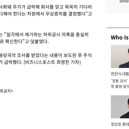
BMW
사화돼 주가가 급락해 회사를 믿고 묵묵히 기다려
은 다해야 한다는 차원에서 무상증자를 결정했다"고
는 "일각에서 제기하는 허위공시 의혹을 충실히
Who Is
로 확신한다"고 덧붙였다.
융당국의 조사를 받았다는 내용이 보도된 후 주식
 급락했다. [비즈니스포스트 최영찬 기자]
한찬식 대
'정통 검사'
서관
청 출범 앞
배포금지>
맡아 [2026
정상호 롯데