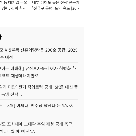
성 등 대기업 주요
내부 이해도 높은 전략 전문가,
 경력, 신뢰 회복
'전국구 은행' 도약 속도 [2026
[2026년]
년]
사
모 A-5블록 신혼희망타운 290호 공급, 2029
입주 예정
 보이는 미래③] 유진투자증권 이사 한병화 "3
로젝트 재생에너지만으..
 달러 미만' 전기 픽업트럭 공개, SK온 대신 중
 동맹 전략 ..
트 8월] 어쩌다 '민주당 망한다'는 말까지
병도 조희대에 노태악 후임 제청 공개 촉구,
석 5개월'에 여권 압..