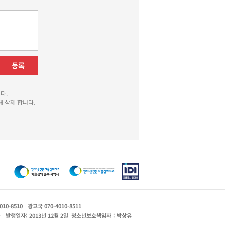
등록
다.
 삭제 합니다.
010-8510
광고국 070-4010-8511
운
발행일자: 2013년 12월 2일
청소년보호책임자 : 박상유