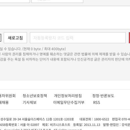
 수 있습니다. (현재 0 byte / 최대 400byte)
다른 사람의 권리를 침해하거나 명예를 훼손하는 댓글은 관련 법률에 의해 제재를 받을 수 있습니
쾌감을 주는 욕설 등 비하하는 단어가 내용에 포함되거나 인신공격성 글은 관리자의 판단에 의해
용자위원회
청소년보호정책
개인정보처리방침
정정·반론보도
인재채용
기사제보
이메일무단수집거부
RSS
수일로 39-34 서울숲더스페이스 12층 1201호-1203호
대표전화 : 1800-6522
편집국 070-4
8658
등록번호 : 서울 아 02897
제호: 비즈니스포스트
등록일: 2013.11.13
발행·편집인 : 강석
X
Copyright ? 2013 비즈니스포스트. All rights reserved.