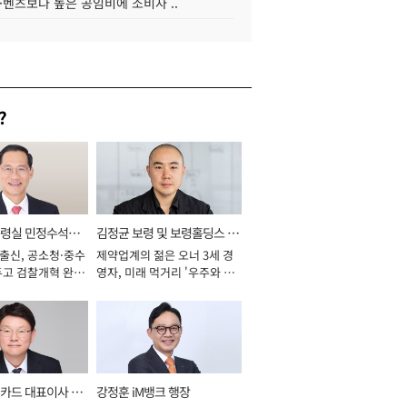
·벤츠보다 높은 공임비에 소비자 ..
?
통령실 민정수석비
김정균 보령 및 보령홀딩스 대
 출신, 공소청·중수
제약업계의 젊은 오너 3세 경
표이사 사장
두고 검찰개혁 완수
영자, 미래 먹거리 '우주와 헬
년]
스케어' 공들여 [2026년]
카드 대표이사 사
강정훈 iM뱅크 행장