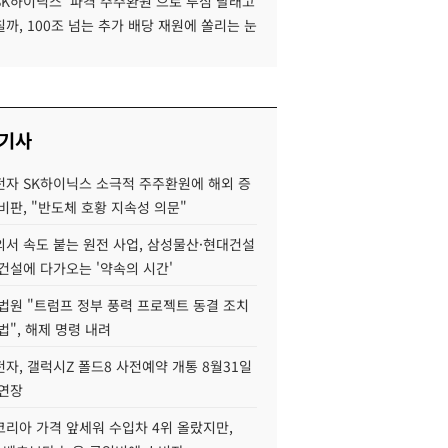
SK하이닉스 '파격 주주환원'으로 투심 달래고
까, 100조 넘는 추가 배당 재원에 쏠리는 눈
 기사
자 SK하이닉스 소극적 주주환원에 해외 증
비판, "반도체 호황 지속성 의문"
서 속도 붙는 원전 사업, 삼성물산·현대건설
건설에 다가오는 '약속의 시간'
법원 "트럼프 정부 풍력 프로젝트 동결 조치
법", 해제 명령 내려
자, 갤럭시Z 폴드8 사전예약 개통 8월31일
 연장
코리아 가격 앞세워 수입차 4위 올랐지만,