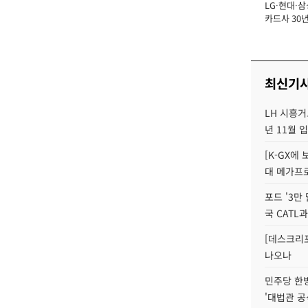
LG·현대·삼
장
카드사 30년
에 '초집중' 
최신기
LH 시흥거
년 11월 
[K-GX에
대 메가프
포드 '3만
국 CATL과
[데스크리포
나오나
민주당 한
'대법관 공