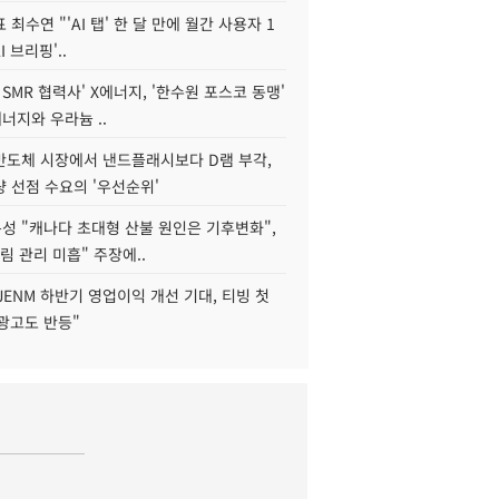
 최수연 "'AI 탭' 한 달 만에 월간 사용자 1
I 브리핑'..
 SMR 협력사' X에너지, '한수원 포스코 동맹'
너지와 우라늄 ..
리반도체 시장에서 낸드플래시보다 D램 부각,
 선점 수요의 '우선순위'
성 "캐나다 초대형 산불 원인은 기후변화",
림 관리 미흡" 주장에..
JENM 하반기 영업이익 개선 기대, 티빙 첫
광고도 반등"