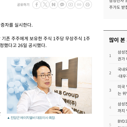
삼성전자 
공유하기
주가도 받칠
증자를 실시한다.
기존 주주에게 보유한 주식 1주당 무상주식 1주
많이 본
정했다고 26일 공시했다.
삼성전
1
권가 
국내외
2
·대우
미국 
3
는 위
삼성전
4
까지
간
▲ 진양곤 에이치엘비 대표이사 회장.
BYD
5