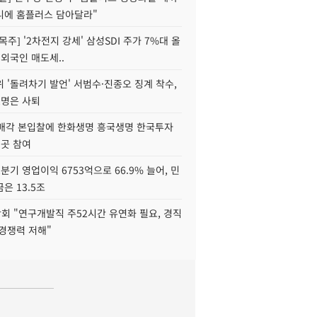
니에 홈플러스 담아달라"
목주] '2차전지 강세' 삼성SDI 주가 7%대 올
 외국인 매도세..
 '돌려차기 발언' 서범수·진종오 징계 착수,
2명은 사퇴
 매각 본입찰에 한화생명 흥국생명 한국투자
3곳 참여
분기 영업이익 6753억으로 66.9% 늘어, 민
은 13.5조
회 "연구개발직 주52시간 유연화 필요, 경직
경쟁력 저해"