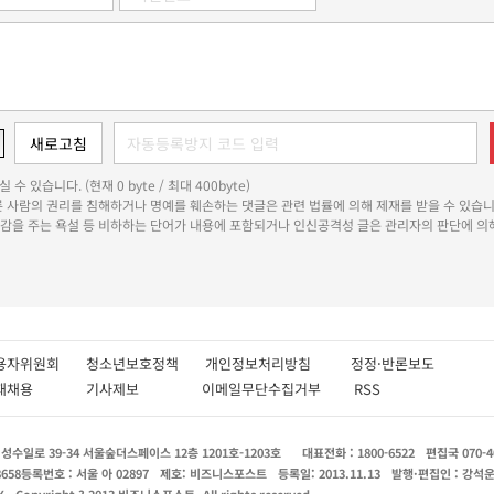
 수 있습니다. (현재 0 byte / 최대 400byte)
다른 사람의 권리를 침해하거나 명예를 훼손하는 댓글은 관련 법률에 의해 제재를 받을 수 있습니
쾌감을 주는 욕설 등 비하하는 단어가 내용에 포함되거나 인신공격성 글은 관리자의 판단에 의해
용자위원회
청소년보호정책
개인정보처리방침
정정·반론보도
인재채용
기사제보
이메일무단수집거부
RSS
수일로 39-34 서울숲더스페이스 12층 1201호-1203호
대표전화 : 1800-6522
편집국 070-4
8658
등록번호 : 서울 아 02897
제호: 비즈니스포스트
등록일: 2013.11.13
발행·편집인 : 강석
X
Copyright ? 2013 비즈니스포스트. All rights reserved.