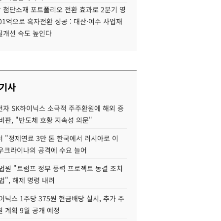
 첨단소재 포트폴리오 전환 효과로 2분기 영
01억으로 흑자전환 성공 : 대산·여수 사업재
질개선 속도 높인다
 기사
자 SK하이닉스 소극적 주주환원에 해외 증
비판, "반도체 호황 지속성 의문"
 "정제연료 3만 톤 한국에서 러시아로 이
 우크라이나의 공격에 수요 늘어
법원 "트럼프 정부 풍력 프로젝트 동결 조치
법", 해제 명령 내려
이닉스 1주당 375원 현금배당 실시, 추가 주
 계획 9월 공개 예정