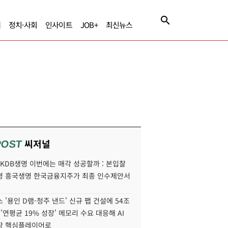
제
정치·사회
인사이트
JOB+
최신뉴스
씨저널
POST
' KDB생명 이번에는 매각 성공할까 : 본입찰
명 흥국생명 한국금융지주가 최종 인수제안서
 '용인 D램-청주 낸드' 신규 팹 건설에 54조
 '연평균 19% 성장' 메모리 수요 대응해 AI
장 핵심플레이어로