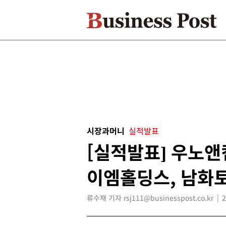
시장과머니
실적발표
[실적발표] 우노앤
이엠홀딩스, 남화
류수재 기자 rsj111@businesspost.co.kr
2