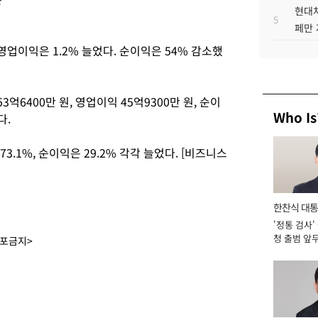
현대차
5
페만 
 영업이익은 1.2% 늘었다. 순이익은 54% 감소했
억6400만 원, 영업이익 45억9300만 원, 순이
Who Is
다.
73.1%, 순이익은 29.2% 각각 늘었다. [비즈니스
한찬식 대
'정통 검사'
서관
청 출범 앞
배포금지>
맡아 [2026