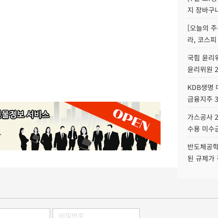
지 장바구
[오늘의 주
라, 코스피
국힘 윤리위
윤리위원 
KDB생명
금융지주 
가스공사 2
수용 미수금
반도체공학
된 규제가 