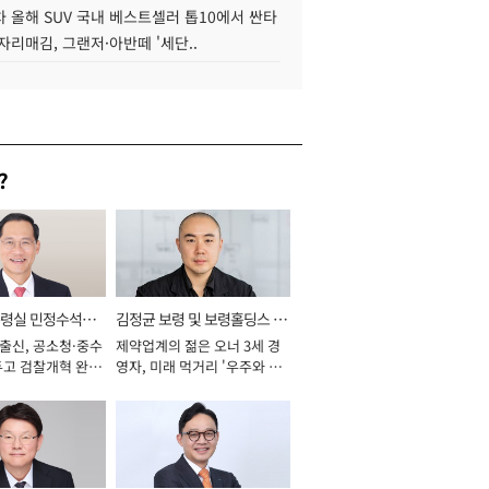
 올해 SUV 국내 베스트셀러 톱10에서 싼타
자리매김, 그랜저·아반떼 '세단..
?
통령실 민정수석비
김정균 보령 및 보령홀딩스 대
 출신, 공소청·중수
제약업계의 젊은 오너 3세 경
표이사 사장
두고 검찰개혁 완수
영자, 미래 먹거리 '우주와 헬
년]
스케어' 공들여 [2026년]