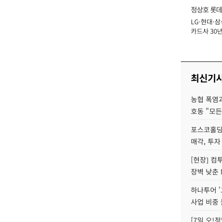
정상호 롯데
LG·현대·삼
장
카드사 30년
에 '초집중' 
최신기
농협 폭염과
호동 "모든
포스코홀딩
매각, 투자
[현장] 컴
장벽 낮춘 
하나투어 '
사업 비중 
[7일 오!