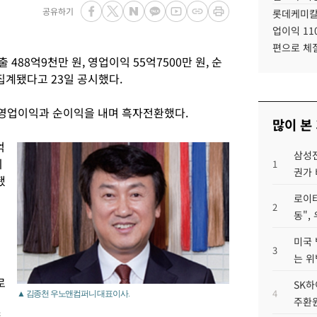
공유하기
롯데케미칼
업이익 11
편으로 체
488억9천만 원, 영업이익 55억7500만 원, 순
정집계됐다고 23일 공시했다.
다. 영업이익과 순이익을 내며 흑자전환했다.
많이 본
억
삼성전
이
1
권가 
됐
로이터
2
동",
미국 
3
는 위
로
SK하
4
▲ 김종천 우노앤컴퍼니 대표이사.
주환원
둔