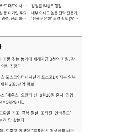
카드 대표이사 사
강정훈 iM뱅크 행장
성 등 대기업 주요
내부 이해도 높은 전략 전문가,
 경력, 신뢰 회복
'전국구 은행' 도약 속도 [2026
[2026년]
년]
사
 가뭄 겪는 농가에 재해자금 3천억 지원, 강
 역량 집중"
스 포스코인터내셔널과 포스코DX 지분 일부
 재원 2조5천억 확보
투스 '제우스: 오만의 신' 8월26일 출시, 진입
MMORPG 내..
고환율 기조' 극복 절실, 조좌진 '인바운드'
늘려 답 찾는다
정말] 민주당 민병덕 "홈플러스 정상화될 때까