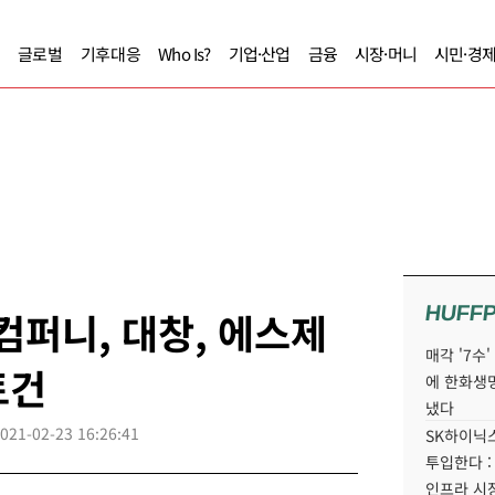
글로벌
기후대응
Who Is?
기업·산업
금융
시장·머니
시민·경
HUFF
컴퍼니, 대창, 에스제
매각 '7수
토건
에 한화생
냈다
021-02-23 16:26:41
SK하이닉스
투입한다 :
인프라 시