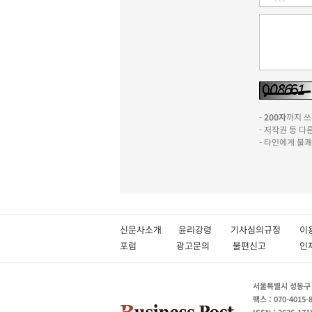
-
200자
까지 쓰실
- 저작권 등 
- 타인에게 불
신문사소개
윤리강령
기사심의규정
이
포럼
광고문의
불편신고
서울특별시 성동구 성
팩스 : 070-4015-
ISSN : 2636-171