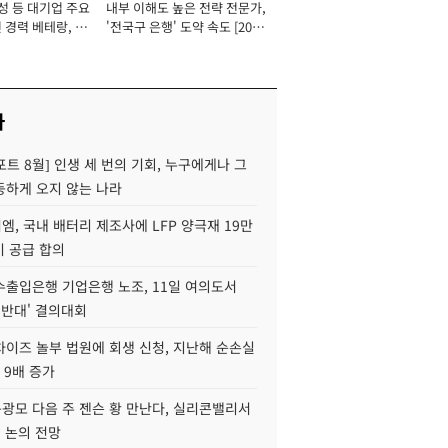
성 등 대기업 주요
내부 이해도 높은 전략 전문가,
 경력 베테랑, 신
'전국구 은행' 도약 속도 [2026
'초집중' 영업정지
년]
[2026년]
사
트 8월] 인생 세 번의 기회, 누구에게나 그
등하게 오지 않는 나라
, 국내 배터리 제조사에 LFP 양극재 19만
기 공급 합의
수출입은행 기업은행 노조, 11일 여의도서
 반대' 결의대회
차이즈 놀부 법원에 회생 신청, 지난해 순손실
 9배 증가
구광모 다음 주 젠슨 황 만난다, 실리콘밸리서
' 논의 전망