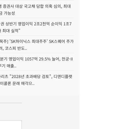
 증권사 대상 국고채 담합 의혹 심의, 최대
금 가능성
권 상반기 영업이익 2조2천억 순이익 1조7
대 최대 실적"
목주] 'SK하이닉스 최대주주' SK스퀘어 주가
려, 코스피 반도..
2분기 영업이익 1057억 29.5% 늘어, 천궁-II
기 매출..
화리츠 "2028년 초과배당 검토", 디앤디플랫
미콜론 문래 매각으..