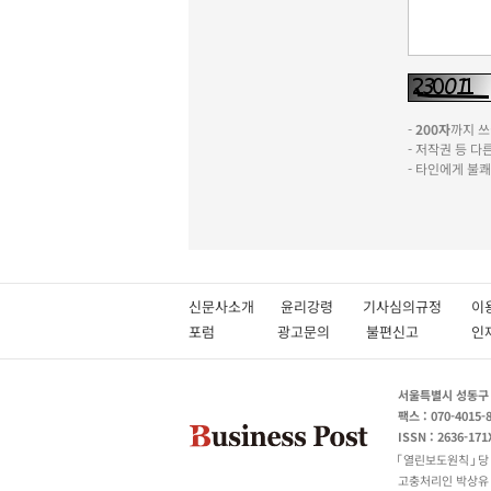
-
200자
까지 쓰실
- 저작권 등 
- 타인에게 불
신문사소개
윤리강령
기사심의규정
이
포럼
광고문의
불편신고
서울특별시 성동구 성
팩스 : 070-4015-
ISSN : 2636-171
열린보도원칙
당
고충처리인 박상유 180