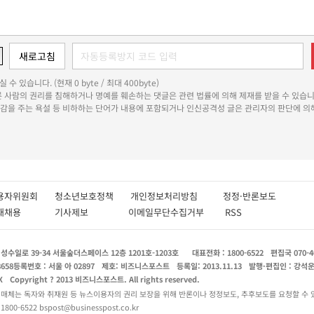
 수 있습니다. (현재 0 byte / 최대 400byte)
다른 사람의 권리를 침해하거나 명예를 훼손하는 댓글은 관련 법률에 의해 제재를 받을 수 있습니
쾌감을 주는 욕설 등 비하하는 단어가 내용에 포함되거나 인신공격성 글은 관리자의 판단에 의해
용자위원회
청소년보호정책
개인정보처리방침
정정·반론보도
인재채용
기사제보
이메일무단수집거부
RSS
수일로 39-34 서울숲더스페이스 12층 1201호-1203호
대표전화 : 1800-6522
편집국 070-4
8658
등록번호 : 서울 아 02897
제호: 비즈니스포스트
등록일: 2013.11.13
발행·편집인 : 강석
X
Copyright ? 2013 비즈니스포스트. All rights reserved.
 매체는 독자와 취재원 등 뉴스이용자의 권리 보장을 위해 반론이나 정정보도, 추후보도를 요청할 수 
0-6522 bspost@businesspost.co.kr