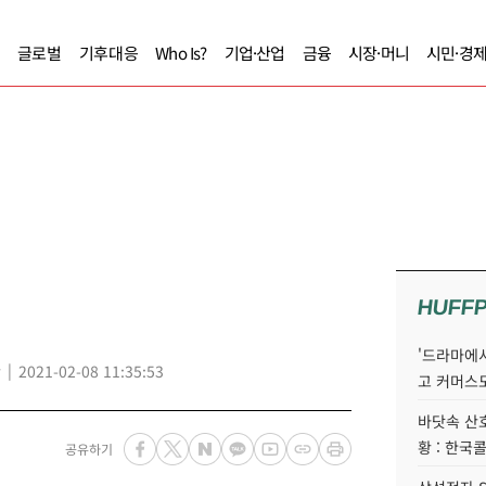
글로벌
기후대응
Who Is?
기업·산업
금융
시장·머니
시민·경
HUFF
'드라마에서
2021-02-08 11:35:53
고 커머스
바닷속 산
황 : 한국
공유하기