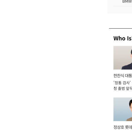
BMW
Who Is
한찬식 대
'정통 검사'
서관
청 출범 앞
맡아 [2026
정상호 롯데