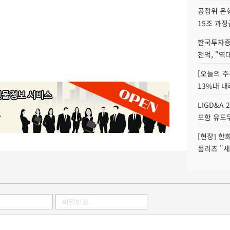
공정위 은행
15조 과징
한국투자증
천억, "역
[오늘의 주
13%대 내
LIGD&A 
포함 유도무
[현장] 한
폼리츠 "세