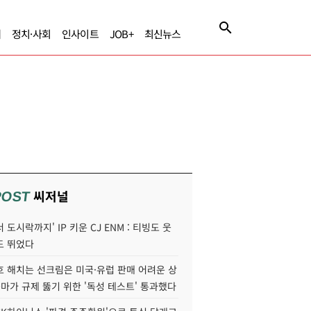
제
정치·사회
인사이트
JOB+
최신뉴스
씨저널
POST
 도시락까지' IP 키운 CJ ENM : 티빙도 웃
도 뛰었다
호 해치는 선크림은 미국·유럽 판매 어려운 상
콜마가 규제 뚫기 위한 '독성 테스트' 통과했다