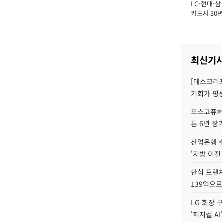
LG·현대·삼
장
카드사 30년
뢰 회복에 
제재 '부담' 
최신기
[데스크리포
기회가 평
포스코퓨처엠
톤 6년 장
산업은행 
'지방 이전
한식 프랜
139억으로
LG 회장 
'피지컬 AI