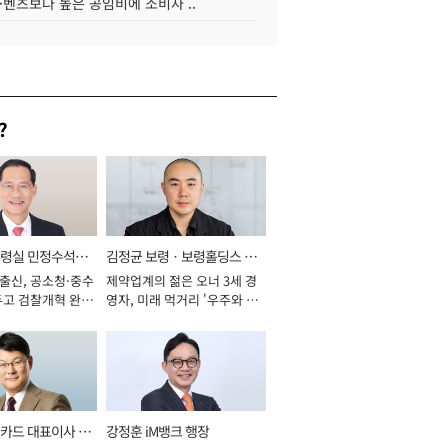
·벤츠보다 높은 공임비에 소비자 ..
?
통령실 민정수석비
김정균 보령ㆍ보령홀딩스 대
 출신, 공소청·중수
제약업계의 젊은 오너 3세 경
표이사 사장
두고 검찰개혁 완수
영자, 미래 먹거리 '우주와 헬
년]
스케어' 공들여 [2026년]
카드 대표이사 사
강정훈 iM뱅크 행장