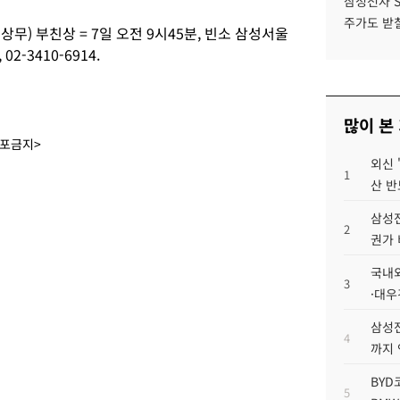
삼성전자 
주가도 받칠
무) 부친상 = 7일 오전 9시45분, 빈소 삼성서울
2-3410-6914.
많이 본
배포금지>
외신 
1
산 반
삼성전
2
권가 
국내외
3
·대우
삼성전
4
까지
BYD
5