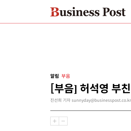
알림
부음
[부음] 허석영 부친
진선희 기자 sunnyday@businesspost.co.kr