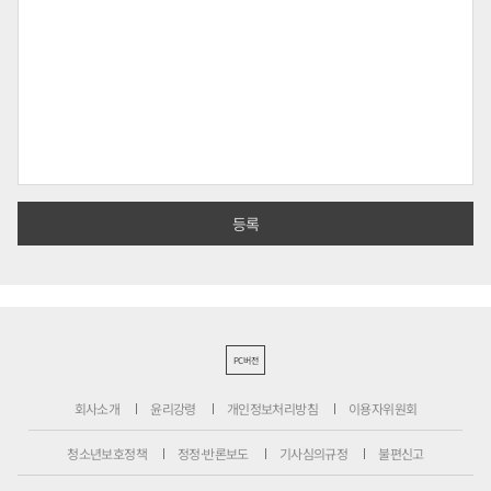
PC버전
회사소개
윤리강령
개인정보처리방침
이용자위원회
청소년보호정책
정정·반론보도
기사심의규정
불편신고