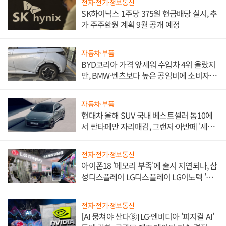
전자·전기·정보통신
SK하이닉스 1주당 375원 현금배당 실시, 추
가 주주환원 계획 9월 공개 예정
자동차·부품
BYD코리아 가격 앞세워 수입차 4위 올랐지
만, BMW·벤츠보다 높은 공임비에 소비자
불만 폭발
자동차·부품
현대차 올해 SUV 국내 베스트셀러 톱10에
서 싼타페만 자리매김, 그랜저·아반떼 '세단
쌍끌이'로 내수 방어
전자·전기·정보통신
아이폰18 '메모리 부족'에 출시 지연되나, 삼
성디스플레이 LG디스플레이 LG이노텍 '탈
애플' 수익 다각화 속도
전자·전기·정보통신
[AI 뭉쳐야 산다⑧] LG·엔비디아 '피지컬 AI'