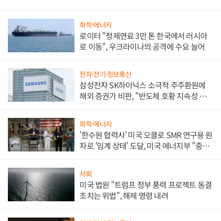
화학·에너지
로이터 "정제연료 3만 톤 한국에서 러시아
로 이동", 우크라이나의 공격에 수요 늘어
전자·전기·정보통신
삼성전자 SK하이닉스 소극적 주주환원에
해외 증권가 비판, "반도체 호황 지속성 의
문"
화학·에너지
'한수원 협력사' 미국 오클로 SMR 연구용 원
자로 '임계 상태' 도달, 미국 에너지부 "중요
한 이정표"
사회
미국 법원 "트럼프 정부 풍력 프로젝트 동결
조치는 위법", 해제 명령 내려