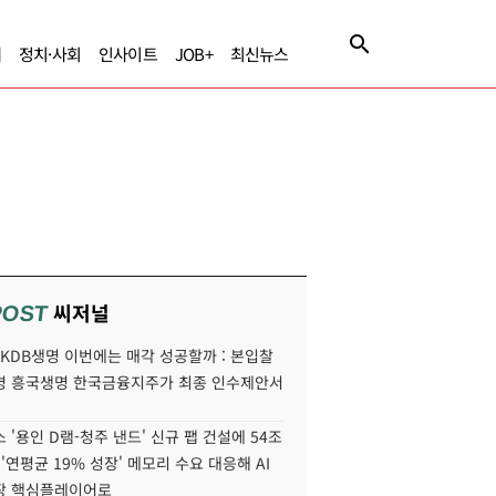
제
정치·사회
인사이트
JOB+
최신뉴스
씨저널
POST
' KDB생명 이번에는 매각 성공할까 : 본입찰
명 흥국생명 한국금융지주가 최종 인수제안서
 '용인 D램-청주 낸드' 신규 팹 건설에 54조
 '연평균 19% 성장' 메모리 수요 대응해 AI
장 핵심플레이어로