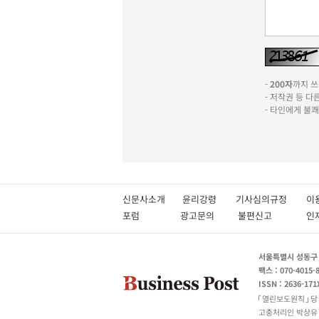
-
200자
까지 쓰실
- 저작권 등 
- 타인에게 불
신문사소개
윤리강령
기사심의규정
이
포럼
광고문의
불편신고
서울특별시 성동구 성
팩스 : 070-4015-
ISSN : 2636-171
열린보도원칙
당
고충처리인 박상유 180