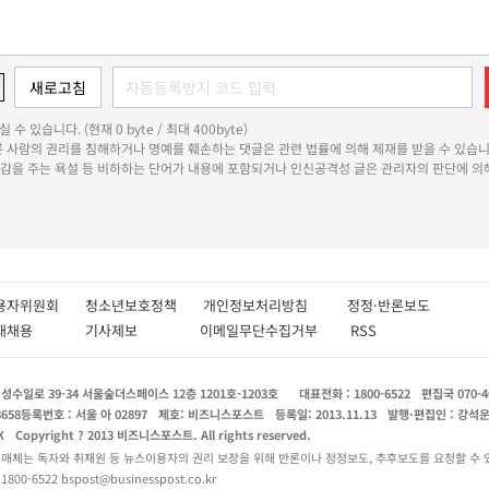
 수 있습니다. (현재 0 byte / 최대 400byte)
다른 사람의 권리를 침해하거나 명예를 훼손하는 댓글은 관련 법률에 의해 제재를 받을 수 있습니
쾌감을 주는 욕설 등 비하하는 단어가 내용에 포함되거나 인신공격성 글은 관리자의 판단에 의해
용자위원회
청소년보호정책
개인정보처리방침
정정·반론보도
인재채용
기사제보
이메일무단수집거부
RSS
수일로 39-34 서울숲더스페이스 12층 1201호-1203호
대표전화 : 1800-6522
편집국 070-4
8658
등록번호 : 서울 아 02897
제호: 비즈니스포스트
등록일: 2013.11.13
발행·편집인 : 강석
X
Copyright ? 2013 비즈니스포스트. All rights reserved.
 매체는 독자와 취재원 등 뉴스이용자의 권리 보장을 위해 반론이나 정정보도, 추후보도를 요청할 수 
0-6522 bspost@businesspost.co.kr