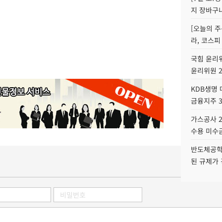
지 장바구
[오늘의 주
라, 코스피
국힘 윤리위
윤리위원 
KDB생명
금융지주 
가스공사 2
수용 미수금
반도체공학
된 규제가 