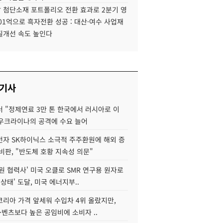
 첨단소재 포트폴리오 전환 효과로 2분기 영
01억으로 흑자전환 성공 : 대산·여수 사업재
질개선 속도 높인다
 기사
 "정제연료 3만 톤 한국에서 러시아로 이
 우크라이나의 공격에 수요 늘어
자 SK하이닉스 소극적 주주환원에 해외 증
비판, "반도체 호황 지속성 의문"
원 협력사' 미국 오클로 SMR 연구용 원자로
 상태' 도달, 미국 에너지부..
코리아 가격 앞세워 수입차 4위 올랐지만,
·벤츠보다 높은 공임비에 소비자 ..