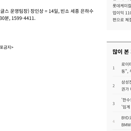
롯데케미칼
스 운영팀장) 장인상 = 14일, 빈소 세종 은하수
업이익 11
분, 1599-4411.
편으로 체
배포금지>
많이 본
로이터
1
동",
삼성전
2
권가 
'한수
3
'임계
BYD
4
BMW