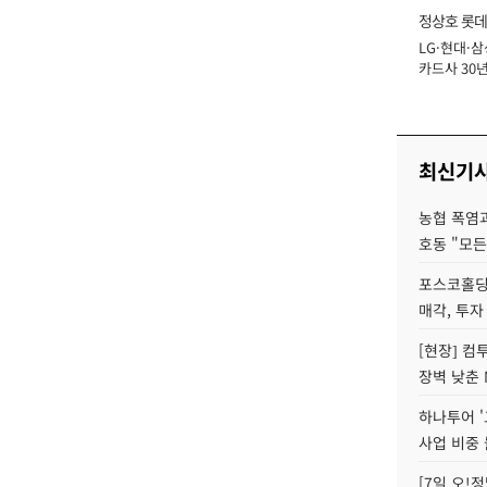
정상호 롯데
LG·현대·삼
장
카드사 30년
에 '초집중' 
최신기
농협 폭염과
호동 "모든
포스코홀딩
매각, 투자
[현장] 컴
장벽 낮춘 
하나투어 '
사업 비중 
[7일 오!