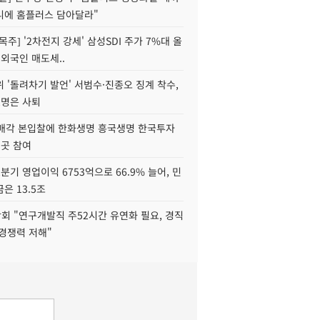
니에 홈플러스 담아달라"
목주] '2차전지 강세' 삼성SDI 주가 7%대 올
 외국인 매도세..
 '돌려차기 발언' 서범수·진종오 징계 착수,
2명은 사퇴
 매각 본입찰에 한화생명 흥국생명 한국투자
3곳 참여
분기 영업이익 6753억으로 66.9% 늘어, 민
은 13.5조
회 "연구개발직 주52시간 유연화 필요, 경직
경쟁력 저해"