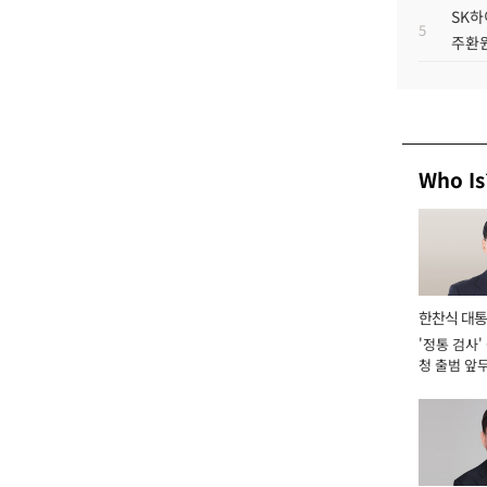
SK하
5
주환원
Who Is
한찬식 대
'정통 검사'
서관
청 출범 앞
맡아 [2026