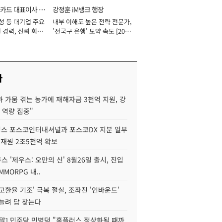
카드 대표이사 사
강정훈 iM뱅크 행장
성 등 대기업 주요
내부 이해도 높은 전략 전문가,
 경력, 신뢰 회복
'전국구 은행' 도약 속도 [2026
[2026년]
년]
사
 가뭄 겪는 농가에 재해자금 3천억 지원, 강
 역량 집중"
스 포스코인터내셔널과 포스코DX 지분 일부
 재원 2조5천억 확보
투스 '제우스: 오만의 신' 8월26일 출시, 진입
MMORPG 내..
고환율 기조' 극복 절실, 조좌진 '인바운드'
늘려 답 찾는다
정말] 민주당 민병덕 "홈플러스 정상화될 때까