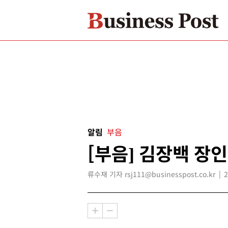
알림
부음
[부음] 김장백 장인
류수재 기자 rsj111@businesspost.co.kr
2