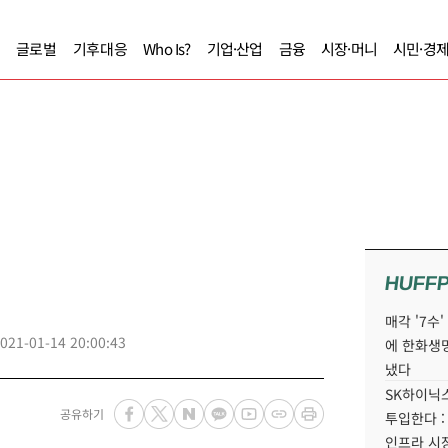
글로벌
기후대응
Who Is?
기업·산업
금융
시장·머니
시민·경
HUFF
매각 '7수
021-01-14 20:00:43
에 한화생
냈다
SK하이닉스
공유하기
투입한다 :
인프라 시