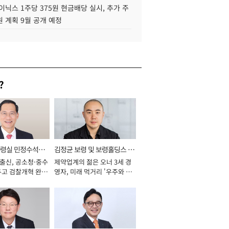
이닉스 1주당 375원 현금배당 실시, 추가 주
 계획 9월 공개 예정
?
통령실 민정수석비
김정균 보령 및 보령홀딩스 대
 출신, 공소청·중수
제약업계의 젊은 오너 3세 경
표이사 사장
두고 검찰개혁 완수
영자, 미래 먹거리 '우주와 헬
년]
스케어' 공들여 [2026년]