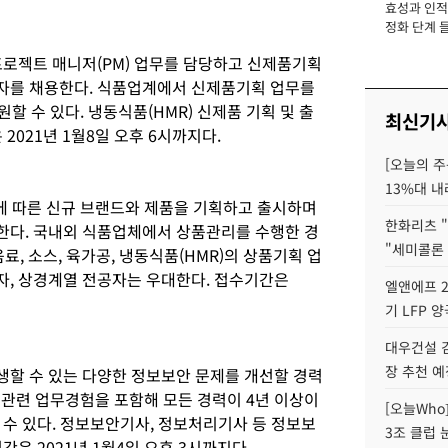
효성과 인적 
장
정화 단계 들
프로젝트 매니저(PM) 업무를 담당하고 신제품기획
자를 채용한다. 식품업계에서 신제품기획 업무를
할 수 있다. 냉동식품(HMR) 신제품 기획 및 출
최신기
2021년 1월8일 오후 6시까지다.
[오늘의 주
13%대 내
스에 따른 신규 브랜드와 제품을 기획하고 출시하며
한화리츠 "
한다. 국내외 식품업체에서 상품관리를 수행한 경
"세미콜론
음료, 소스, 육가공, 냉동식품(HMR)의 상품기획 업
자, 상경계열 전공자는 우대한다. 접수기간은
엘앤에프 2
기 LFP 
대우건설 
장 추천 예
할 수 있는 다양한 정보보안 문제를 개선할 경력
 관련 업무경험을 포함해 모든 경력이 4년 이상이
[오늘Who
 수 있다. 정보보안기사, 정보처리기사 등 정보보
3조 클럽 
은 2021년 1월4일 오후 3시까지다.