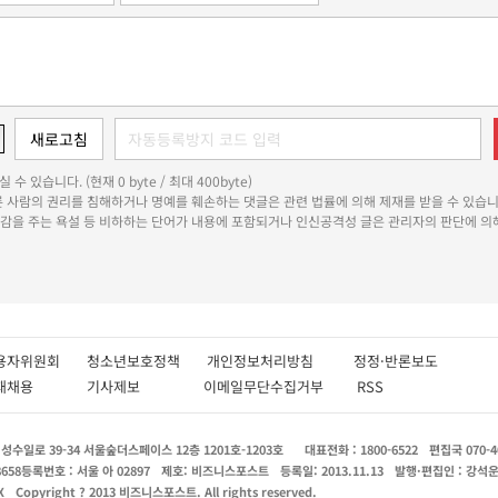
 수 있습니다. (현재 0 byte / 최대 400byte)
다른 사람의 권리를 침해하거나 명예를 훼손하는 댓글은 관련 법률에 의해 제재를 받을 수 있습니
쾌감을 주는 욕설 등 비하하는 단어가 내용에 포함되거나 인신공격성 글은 관리자의 판단에 의해
용자위원회
청소년보호정책
개인정보처리방침
정정·반론보도
인재채용
기사제보
이메일무단수집거부
RSS
수일로 39-34 서울숲더스페이스 12층 1201호-1203호
대표전화 : 1800-6522
편집국 070-4
8658
등록번호 : 서울 아 02897
제호: 비즈니스포스트
등록일: 2013.11.13
발행·편집인 : 강석
X
Copyright ? 2013 비즈니스포스트. All rights reserved.