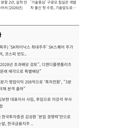
분할 2년, 실적 안
'기술중심' 구광모 힘실은 개발
이사 사장
어서 [2026년]
자 출신 첫 수장, 기술압도로
경쟁력 확보 사활 [2026년]
사
목주] 'SK하이닉스 최대주주' SK스퀘어 주가
려, 코스피 반도..
2028년 초과배당 검토", 디앤디플랫폼리츠
 문래 매각으로 특별배당"
분기 영업이익 208억으로 '흑자전환', "3분
양극재 본격 출하"
김보현 대표이사 사임, 후임으로 이강석 부사
정
] 한국투자증권 김성환 '본업 경쟁력'만으로
눈앞, 한국금융지주 ..