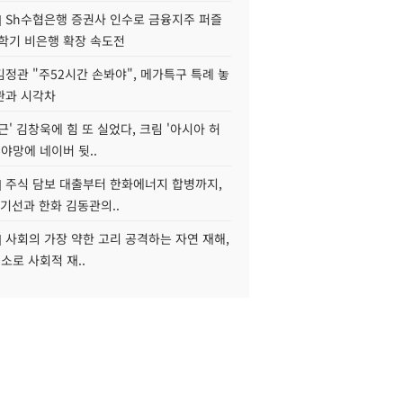
] Sh수협은행 증권사 인수로 금융지주 퍼즐
신학기 비은행 확장 속도전
정관 "주52시간 손봐야", 메가특구 특례 놓
관과 시각차
근' 김창욱에 힘 또 실었다, 크림 '아시아 허
 야망에 네이버 뒷..
] 주식 담보 대출부터 한화에너지 합병까지,
기선과 한화 김동관의..
] 사회의 가장 약한 고리 공격하는 자연 재해,
해소로 사회적 재..