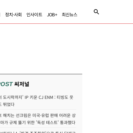
제
정치·사회
인사이트
JOB+
최신뉴스
씨저널
POST
 도시락까지' IP 키운 CJ ENM : 티빙도 웃
도 뛰었다
호 해치는 선크림은 미국·유럽 판매 어려운 상
콜마가 규제 뚫기 위한 '독성 테스트' 통과했다