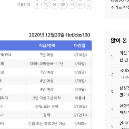
삼성전자 
공유하기
주가도 받칠
많이 본
외신 
1
산 반
국내외
2
·대우
삼성전
3
권가 
삼성전
4
까지
엔비디
5