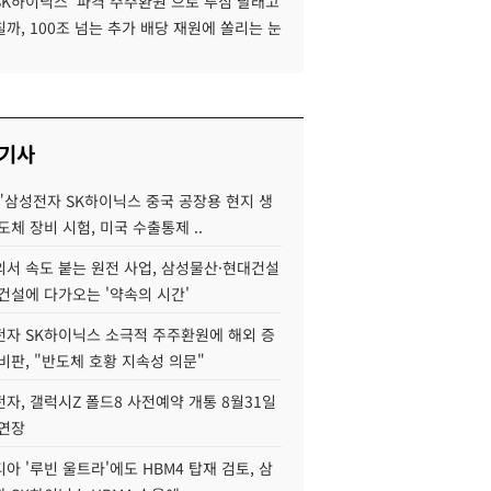
SK하이닉스 '파격 주주환원'으로 투심 달래고
까, 100조 넘는 추가 배당 재원에 쏠리는 눈
 기사
"삼성전자 SK하이닉스 중국 공장용 현지 생
도체 장비 시험, 미국 수출통제 ..
서 속도 붙는 원전 사업, 삼성물산·현대건설
건설에 다가오는 '약속의 시간'
자 SK하이닉스 소극적 주주환원에 해외 증
비판, "반도체 호황 지속성 의문"
자, 갤럭시Z 폴드8 사전예약 개통 8월31일
 연장
아 '루빈 울트라'에도 HBM4 탑재 검토, 삼