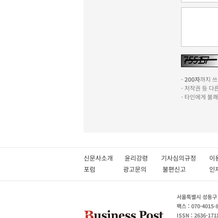
-
200자
까지 쓰실
- 저작권 등 
- 타인에게 불
신문사소개
윤리강령
기사심의규정
이
포럼
광고문의
불편신고
서울특별시 성동구 성
팩스 : 070-4015-
ISSN : 2636-171