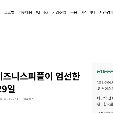
글로벌
기후대응
Who Is?
기업·산업
금융
시장·머니
시민·경
HUFF
0] 비즈니스피플이 엄선한
'드라마에서
29일
고 커머스
바닷속 산
2020-12-29 11:04:02
황 : 한국