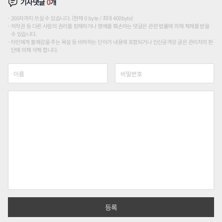
기사댓글
0
개
200자까지 쓰실 수 있습니다. (현재 0 byte / 최대 400byte)
저작권 등 다른 사람의 권리를 침해하거나 명예를 훼손하는 댓글은 관련 법률에 의해 제재를 받을
수 있습니다.
타인에게 불쾌감을 주는 욕설 등 비하하는 단어가 내용에 포함되거나 인신공격성 글은 관리자의 판
단에 의해 삭제 합니다.