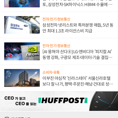
토, 삼성전자·SK하이닉스 HBM4 수율에 주
도권 갈린다
전자·전기·정보통신
삼성전자 넷리스트와 특허분쟁 매듭, 5년 동
안 최대 1.3조 라이선스비 지급
전자·전기·정보통신
[AI 뭉쳐야 산다⑧] LG·엔비디아 '피지컬 AI'
동맹 강화, 구광모 제조·데이터·기술 결집
해 종합 로보틱스 기업으로
소비자·유통
이부진 야심작 '신라스테이' 서울신라호텔
보다 잘 나가, 평택·주문진·해남·건대로 성
장판 더 넓힌다