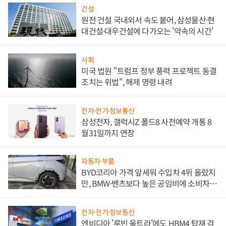
건설
원전 건설 국내외서 속도 붙어, 삼성물산·현
대건설·대우건설에 다가오는 '약속의 시간'
사회
미국 법원 "트럼프 정부 풍력 프로젝트 동결
조치는 위법", 해제 명령 내려
전자·전기·정보통신
삼성전자, 갤럭시Z 폴드8 사전예약 개통 8
월31일까지 연장
자동차·부품
BYD코리아 가격 앞세워 수입차 4위 올랐지
만, BMW·벤츠보다 높은 공임비에 소비자
불만 폭발
전자·전기·정보통신
엔비디아 '루빈 울트라'에도 HBM4 탑재 검