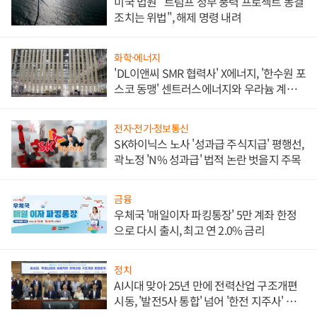
미국 법원 "트럼프 정부 풍력 프로젝트 동결
조치는 위법", 해제 명령 내려
화학·에너지
'DL이앤씨 SMR 협력사' X에너지, '한수원 포
스코 동맹' 센트러스에너지와 우라늄 계약
체결
전자·전기·정보통신
SK하이닉스 노사 '성과급 주식지급' 평행선,
곽노정 'N% 성과급' 법적 논란 벗을지 주목
금융
우체국 '매일이자 파킹통장' 5만 계좌 한정
으로 다시 출시, 최고 연 2.0% 금리
정치
AI시대 맞아 25년 만에 전력산업 구조개편
시동, '발전5사 통합' 넘어 '한전 지주사' 재편
론도