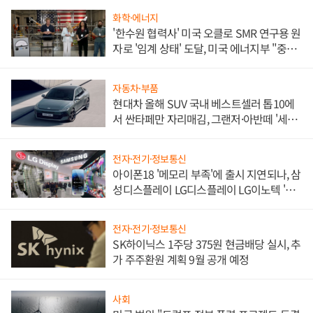
화학·에너지
'한수원 협력사' 미국 오클로 SMR 연구용 원
자로 '임계 상태' 도달, 미국 에너지부 "중요
한 이정표"
자동차·부품
현대차 올해 SUV 국내 베스트셀러 톱10에
서 싼타페만 자리매김, 그랜저·아반떼 '세단
쌍끌이'로 내수 방어
전자·전기·정보통신
아이폰18 '메모리 부족'에 출시 지연되나, 삼
성디스플레이 LG디스플레이 LG이노텍 '탈
애플' 수익 다각화 속도
전자·전기·정보통신
SK하이닉스 1주당 375원 현금배당 실시, 추
가 주주환원 계획 9월 공개 예정
사회