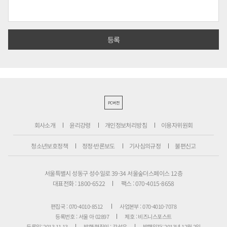
PC버전
회사소개
윤리강령
개인정보처리방침
이용자위원회
청소년보호정책
정정·반론보도
기사심의규정
불편신고
서울특별시 성동구 성수일로 39-34 서울숲더스페이스 12층
대표전화 : 1800-6522
팩스 : 070-4015-8658
편집국 : 070-4010-8512
사업본부 : 070-4010-7078
등록번호 : 서울 아 02897
제호 : 비즈니스포스트
등록일: 2013.11.13
발행·편집인 : 강석운
발행일자: 2013년 12월 2일