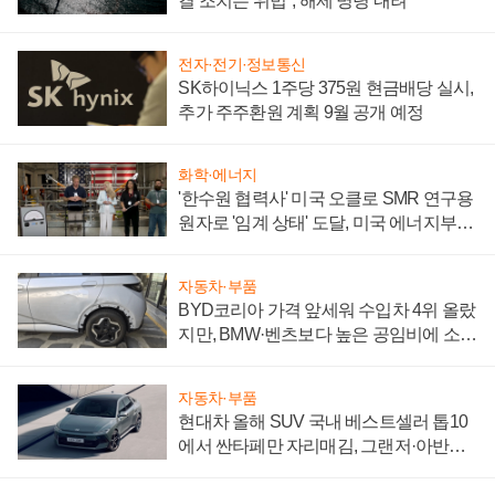
결 조치는 위법", 해제 명령 내려
전자·전기·정보통신
SK하이닉스 1주당 375원 현금배당 실시,
추가 주주환원 계획 9월 공개 예정
화학·에너지
'한수원 협력사' 미국 오클로 SMR 연구용
원자로 '임계 상태' 도달, 미국 에너지부
"중요한 이정표"
자동차·부품
BYD코리아 가격 앞세워 수입차 4위 올랐
지만, BMW·벤츠보다 높은 공임비에 소비
자 불만 폭발
자동차·부품
현대차 올해 SUV 국내 베스트셀러 톱10
에서 싼타페만 자리매김, 그랜저·아반떼
'세단 쌍끌이'로 내수 방어