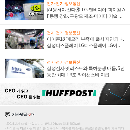
전자·전기·정보통신
[AI 뭉쳐야 산다⑧] LG·엔비디아 '피지컬 A
I' 동맹 강화, 구광모 제조·데이터·기술 결
집해 종합 로보틱스 기업으로
전자·전기·정보통신
아이폰18 '메모리 부족'에 출시 지연되나,
삼성디스플레이 LG디스플레이 LG이노
텍 '탈애플' 수익 다각화 속도
전자·전기·정보통신
삼성전자 넷리스트와 특허분쟁 매듭, 5년
동안 최대 1.3조 라이선스비 지급
기사댓글
0
개
200자까지 쓰실 수 있습니다. (현재 0 byte / 최대 400byte)
저작권 등 다른 사람의 권리를 침해하거나 명예를 훼손하는 댓글은 관련 법률에 의해 제재