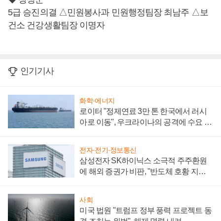
5급 승진의결 △민원봉사과 민원행정팀장 최남주 △보
건소 건강생활팀장 이명자
인기기사
화학·에너지
로이터 "정제연료 3만 톤 한국에서 러시
아로 이동", 우크라이나의 공격에 수요 늘
어
전자·전기·정보통신
삼성전자 SK하이닉스 소극적 주주환원
에 해외 증권가 비판, "반도체 호황 지속
성 의문"
사회
미국 법원 "트럼프 정부 풍력 프로젝트 동