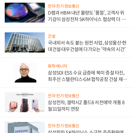
전자·전기·정보통신
D램과 HBM 내년 물량도 '품절', 고객사 위
기감이 삼성전자 SK하이닉스 협상력 더 키
워
건설
국내외서 속도 붙는 원전 사업, 삼성물산·현
대건설·대우건설에 다가오는 '약속의 시간'
화학·에너지
삼성SDI ESS 수요 급증에 북미 증설 타진,
최주선 스텔란티스·GM 합작공장 건설 재추
진하나
전자·전기·정보통신
삼성전자, 갤럭시Z 폴드8 사전예약 개통 8
월31일까지 연장
전자·전기·정보통신
삼성전자 SK하이닉스 소극적 주주환원에