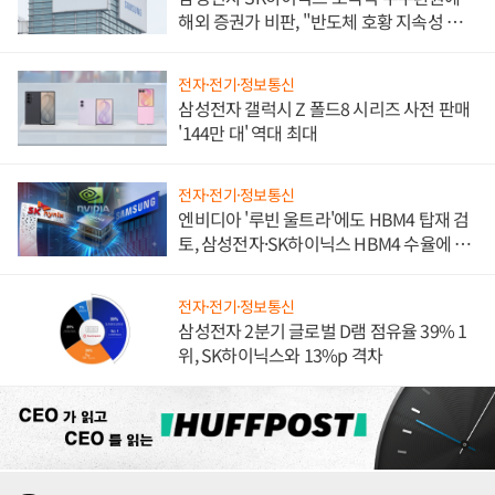
해외 증권가 비판, "반도체 호황 지속성 의
문"
전자·전기·정보통신
삼성전자 갤럭시 Z 폴드8 시리즈 사전 판매
'144만 대' 역대 최대
전자·전기·정보통신
엔비디아 '루빈 울트라'에도 HBM4 탑재 검
토, 삼성전자·SK하이닉스 HBM4 수율에 주
도권 갈린다
전자·전기·정보통신
삼성전자 2분기 글로벌 D램 점유율 39% 1
위, SK하이닉스와 13%p 격차