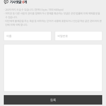
기사댓글
0
개
200자까지 쓰실 수 있습니다. (현재 0 byte / 최대 400byte)
저작권 등 다른 사람의 권리를 침해하거나 명예를 훼손하는 댓글은 관련 법률에 의해 제재를 받을
수 있습니다.
타인에게 불쾌감을 주는 욕설 등 비하하는 단어가 내용에 포함되거나 인신공격성 글은 관리자의 판
단에 의해 삭제 합니다.