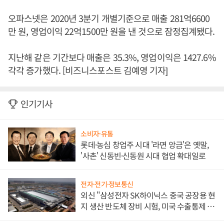
오파스넷은 2020년 3분기 개별기준으로 매출 281억6600
만 원, 영업이익 22억1500만 원을 낸 것으로 잠정집계됐다.
지난해 같은 기간보다 매출은 35.3%, 영업이익은 1427.6%
각각 증가했다. [비즈니스포스트 김예영 기자]
인기기사
소비자·유통
롯데·농심 창업주 시대 '라면 앙금'은 옛말,
'사촌' 신동빈·신동원 시대 협업 확대일로
전자·전기·정보통신
외신 "삼성전자 SK하이닉스 중국 공장용 현
지 생산 반도체 장비 시험, 미국 수출통제 대
비"