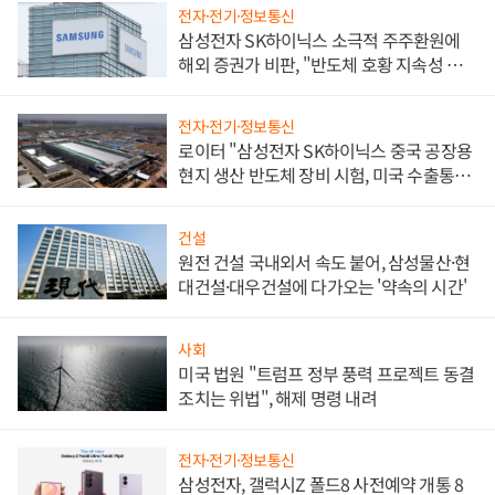
전자·전기·정보통신
삼성전자 SK하이닉스 소극적 주주환원에
해외 증권가 비판, "반도체 호황 지속성 의
문"
전자·전기·정보통신
로이터 "삼성전자 SK하이닉스 중국 공장용
현지 생산 반도체 장비 시험, 미국 수출통제
대비"
건설
원전 건설 국내외서 속도 붙어, 삼성물산·현
대건설·대우건설에 다가오는 '약속의 시간'
사회
미국 법원 "트럼프 정부 풍력 프로젝트 동결
조치는 위법", 해제 명령 내려
전자·전기·정보통신
삼성전자, 갤럭시Z 폴드8 사전예약 개통 8