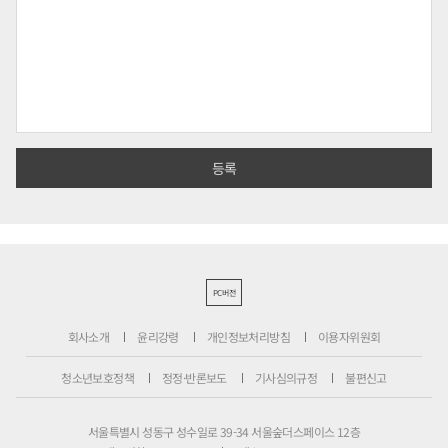
PC버전
회사소개
윤리강령
개인정보처리방침
이용자위원회
청소년보호정책
정정·반론보도
기사심의규정
불편신고
서울특별시 성동구 성수일로 39-34 서울숲더스페이스 12층