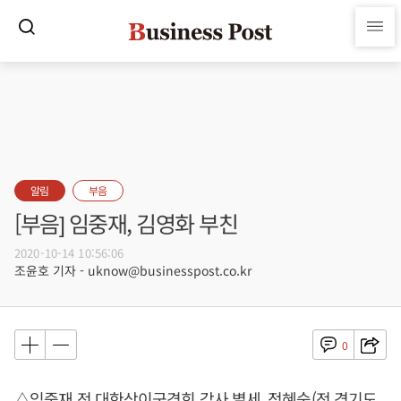
알림
부음
[부음] 임중재, 김영화 부친
2020-10-14 10:56:06
조윤호 기자 - uknow@businesspost.co.kr
0
△임중재 전 대한상이군경회 감사 별세, 정혜숙(전 경기도