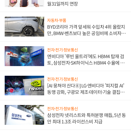
월31일까지 연장
자동차·부품
BYD코리아 가격 앞세워 수입차 4위 올랐지
만, BMW·벤츠보다 높은 공임비에 소비자
불만 폭발
전자·전기·정보통신
엔비디아 '루빈 울트라'에도 HBM4 탑재 검
토, 삼성전자·SK하이닉스 HBM4 수율에 주
도권 갈린다
전자·전기·정보통신
[AI 뭉쳐야 산다⑧] LG·엔비디아 '피지컬 AI'
동맹 강화, 구광모 제조·데이터·기술 결집
해 종합 로보틱스 기업으로
전자·전기·정보통신
삼성전자 넷리스트와 특허분쟁 매듭, 5년 동
안 최대 1.3조 라이선스비 지급