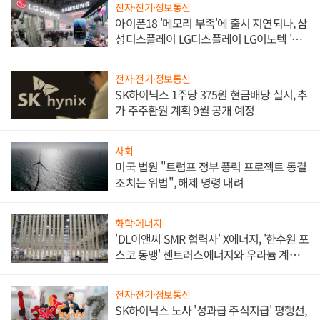
전자·전기·정보통신
아이폰18 '메모리 부족'에 출시 지연되나, 삼
성디스플레이 LG디스플레이 LG이노텍 '탈
애플' 수익 다각화 속도
전자·전기·정보통신
SK하이닉스 1주당 375원 현금배당 실시, 추
가 주주환원 계획 9월 공개 예정
사회
미국 법원 "트럼프 정부 풍력 프로젝트 동결
조치는 위법", 해제 명령 내려
화학·에너지
'DL이앤씨 SMR 협력사' X에너지, '한수원 포
스코 동맹' 센트러스에너지와 우라늄 계약
체결
전자·전기·정보통신
SK하이닉스 노사 '성과급 주식지급' 평행선,