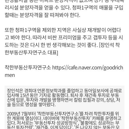
리시설 분양자격을 얻을 수 있다. 청파1구역의 매물을 구입
할때는 분양자격을 잘 따져봐야 한다.
또한 청파1구역을 제외한 지역은 사실상 재개발이 어렵다
고 봐야 한다. 따라서 비싼 프리미엄을 주고 갭투자 등을 시
도하는 것은 다시 한 번 생각해보는 것이 좋다. [장인석 착
한부동산투자연구소 대표]
착한부동산투자연구소
https://cafe.naver.com/goodrich
men
장인석은 경희대 언론정보학과를 졸업하고 동아일보사에 공채로
입사해 15년 동안 기자로 활동했다. 퇴사 후 재건축 투자로 부동
산에 입문, 투자와 개발을 병행하면서 칼럼 집필과 강의, 상담, 저
술 등으로 명성을 쌓아왔다.
2009년 7월부터 ‘착한부동산투자연구소’를 차려 착한투자를 위
한 계몽에 열심이다. 네이버에 ‘착한부동산투자’ 카페를 운영하고
있다. 저서로는 '부동산투자 성공방정식', '불황에도 성공하는 부
동산 투자전략', '재건축, 이게 답이다', '돈 나오지 않는 부동산 모