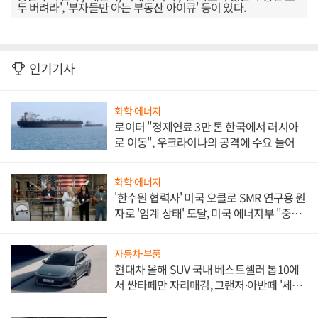
두 버려라', '부자들만 아는 부동산 아이큐' 등이 있다.
인기기사
화학·에너지
로이터 "정제연료 3만 톤 한국에서 러시아
로 이동", 우크라이나의 공격에 수요 늘어
화학·에너지
'한수원 협력사' 미국 오클로 SMR 연구용 원
자로 '임계 상태' 도달, 미국 에너지부 "중요
한 이정표"
자동차·부품
현대차 올해 SUV 국내 베스트셀러 톱10에
서 싼타페만 자리매김, 그랜저·아반떼 '세단
쌍끌이'로 내수 방어