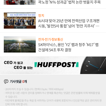
곽노정 'N% 성과급' 법적 논란 벗을지 주목
정치
AI시대 맞아 25년 만에 전력산업 구조개편
시동, '발전5사 통합' 넘어 '한전 지주사' 재편
론도
전자·전기·정보통신
SK하이닉스, 용인 'Y2' 팹과 청주 'M17' 팹
건설에 54조 투자 결정
기사댓글
0
개
200자까지 쓰실 수 있습니다. (현재 0 byte / 최대 400byte)
저작권 등 다른 사람의 권리를 침해하거나 명예를 훼손하는 댓글은 관련 법률에 의해 제재를 받을
수 있습니다.
타인에게 불쾌감을 주는 욕설 등 비하하는 단어가 내용에 포함되거나 인신공격성 글은 관리자의 판
단에 의해 삭제 합니다.