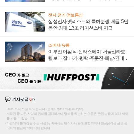
집해 종합 로보틱스 기업으로
전자·전기·정보통신
삼성전자 넷리스트와 특허분쟁 매듭, 5년
동안 최대 1.3조 라이선스비 지급
소비자·유통
이부진 야심작 '신라스테이' 서울신라호
텔보다 잘 나가, 평택·주문진·해남·건대로
성장판 더 넓힌다
기사댓글
0
개
200자까지 쓰실 수 있습니다. (현재 0 byte / 최대 400byte)
저작권 등 다른 사람의 권리를 침해하거나 명예를 훼손하는 댓글은 관련 법률에 의해 제재
를 받을 수 있습니다.
타인에게 불쾌감을 주는 욕설 등 비하하는 단어가 내용에 포함되거나 인신공격성 글은 관
리자의 판단에 의해 삭제 합니다.