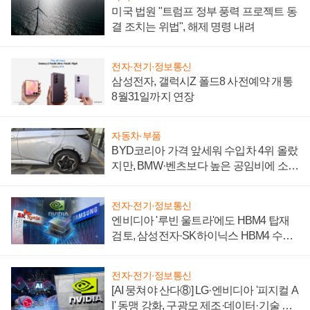
미국 법원 "트럼프 정부 풍력 프로젝트 동
결 조치는 위법", 해제 명령 내려
전자·전기·정보통신
삼성전자, 갤럭시Z 폴드8 사전예약 개통
8월31일까지 연장
자동차·부품
BYD코리아 가격 앞세워 수입차 4위 올랐
지만, BMW·벤츠보다 높은 공임비에 소비
자 불만 폭발
전자·전기·정보통신
엔비디아 '루빈 울트라'에도 HBM4 탑재
검토, 삼성전자·SK하이닉스 HBM4 수율
에 주도권 갈린다
전자·전기·정보통신
[AI 뭉쳐야 산다⑧] LG·엔비디아 '피지컬 A
I' 동맹 강화, 구광모 제조·데이터·기술 결