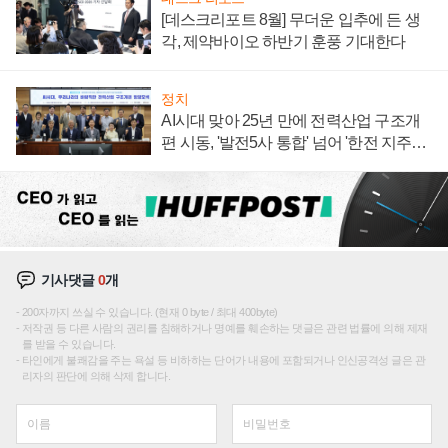
[데스크리포트 8월] 무더운 입추에 든 생
각, 제약바이오 하반기 훈풍 기대한다
정치
AI시대 맞아 25년 만에 전력산업 구조개
편 시동, '발전5사 통합' 넘어 '한전 지주사'
재편론도
기사댓글
0
개
200자까지 쓰실 수 있습니다. (현재 0 byte / 최대 400byte)
저작권 등 다른 사람의 권리를 침해하거나 명예를 훼손하는 댓글은 관련 법률에 의해 제재
를 받을 수 있습니다.
타인에게 불쾌감을 주는 욕설 등 비하하는 단어가 내용에 포함되거나 인신공격성 글은 관
리자의 판단에 의해 삭제 합니다.