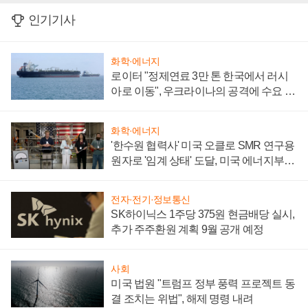
인기기사
화학·에너지
로이터 "정제연료 3만 톤 한국에서 러시
아로 이동", 우크라이나의 공격에 수요 늘
어
화학·에너지
'한수원 협력사' 미국 오클로 SMR 연구용
원자로 '임계 상태' 도달, 미국 에너지부
"중요한 이정표"
전자·전기·정보통신
SK하이닉스 1주당 375원 현금배당 실시,
추가 주주환원 계획 9월 공개 예정
사회
미국 법원 "트럼프 정부 풍력 프로젝트 동
결 조치는 위법", 해제 명령 내려