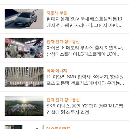
자동차·부품
현대차 올해 SUV 국내 베스트셀러 톱10
에서 싼타페만 자리매김, 그랜저·아반떼
'세단 쌍끌이'로 내수 방어
전자·전기·정보통신
아이폰18 '메모리 부족'에 출시 지연되나,
삼성디스플레이 LG디스플레이 LG이노
텍 '탈애플' 수익 다각화 속도
화학·에너지
'DL이앤씨 SMR 협력사' X에너지, '한수원
포스코 동맹' 센트러스에너지와 우라늄
계약 체결
전자·전기·정보통신
SK하이닉스, 용인 'Y2' 팹과 청주 'M17' 팹
건설에 54조 투자 결정
데스크 리포트