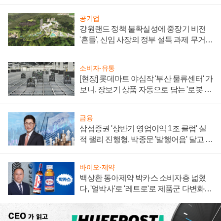
공기업
강원랜드 정책 불확실성에 중장기 비전
'흔들', 신임 사장의 정부 설득 과제 무거워
져
소비자·유통
[현장] 롯데마트 야심작 '부산 물류센터' 가
보니, 장보기 상품 자동으로 담는 '로봇 40
0대' 장관
금융
삼섬증권 '상반기 영업이익 1조 클럽' 실
적 랠리 진행형, 박종문 '발행어음' 달고 연
임 향하나
바이오·제약
백상환 동아제약 박카스 소비자층 넓혔
다, '얼박사'로 '레트로'로 제품군 다변화
주효