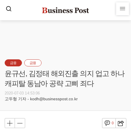
금융
금융
윤규선, 김정태 해외진출 의지 업고 하나
캐피탈 동남아 공략 고삐 죄다
2020-07-03 14:53:06
고두형 기자 - kodh@businesspost.co.kr
0