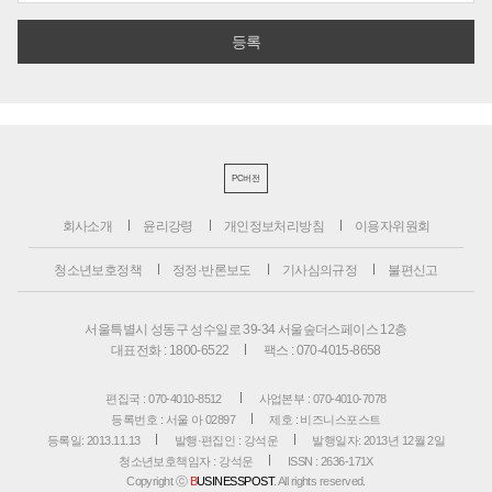
PC버전
회사소개
윤리강령
개인정보처리방침
이용자위원회
청소년보호정책
정정·반론보도
기사심의규정
불편신고
서울특별시 성동구 성수일로 39-34 서울숲더스페이스 12층
대표전화 : 1800-6522
팩스 : 070-4015-8658
편집국 : 070-4010-8512
사업본부 : 070-4010-7078
등록번호 : 서울 아 02897
제호 : 비즈니스포스트
등록일: 2013.11.13
발행·편집인 : 강석운
발행일자: 2013년 12월 2일
청소년보호책임자 : 강석운
ISSN : 2636-171X
Copyright ⓒ
B
USINESSPOST
. All rights reserved.