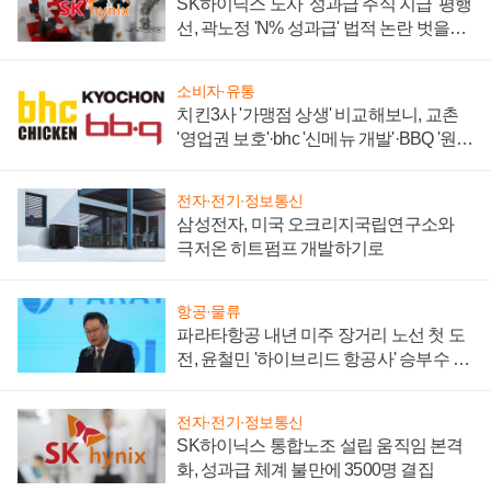
SK하이닉스 노사 '성과급 주식 지급' 평행
선, 곽노정 'N% 성과급' 법적 논란 벗을지
주목
소비자·유통
치킨3사 '가맹점 상생' 비교해보니, 교촌
'영업권 보호'·bhc '신메뉴 개발'·BBQ '원가
부담'
전자·전기·정보통신
삼성전자, 미국 오크리지국립연구소와
극저온 히트펌프 개발하기로
항공·물류
파라타항공 내년 미주 장거리 노선 첫 도
전, 윤철민 '하이브리드 항공사' 승부수 통
할까
전자·전기·정보통신
SK하이닉스 통합노조 설립 움직임 본격
화, 성과급 체계 불만에 3500명 결집