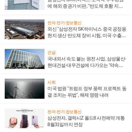
에 해외 증권가 비판, "반도체 호황 지속
성 의문"
전자·전기·정보통신
외신 "삼성전자 SK하이닉스 중국 공장용
현지 생산 반도체 장비 시험, 미국 수출통
제 대비"
건설
국내외서 속도 붙는 원전 사업, 삼성물산·
현대건설·대우건설에 다가오는 '약속의
시간'
사회
미국 법원 "트럼프 정부 풍력 프로젝트 동
결 조치는 위법", 해제 명령 내려
전자·전기·정보통신
삼성전자, 갤럭시Z 폴드8 사전예약 개통
8월31일까지 연장