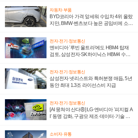
자동차·부품
BYD코리아 가격 앞세워 수입차 4위 올랐
지만, BMW·벤츠보다 높은 공임비에 소비
자 불만 폭발
전자·전기·정보통신
엔비디아 '루빈 울트라'에도 HBM4 탑재
검토, 삼성전자·SK하이닉스 HBM4 수율
에 주도권 갈린다
전자·전기·정보통신
삼성전자 넷리스트와 특허분쟁 매듭, 5년
동안 최대 1.3조 라이선스비 지급
전자·전기·정보통신
[AI 뭉쳐야 산다⑧] LG·엔비디아 '피지컬 A
I' 동맹 강화, 구광모 제조·데이터·기술 결
집해 종합 로보틱스 기업으로
소비자·유통