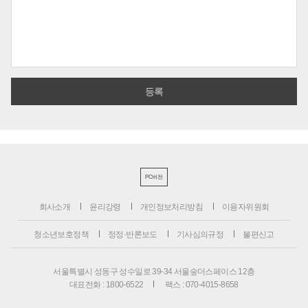
PC버전
회사소개
윤리강령
개인정보처리방침
이용자위원회
청소년보호정책
정정·반론보도
기사심의규정
불편신고
서울특별시 성동구 성수일로 39-34 서울숲더스페이스 12층
대표전화 : 1800-6522
팩스 : 070-4015-8658