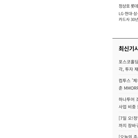
정상호 롯데
LG·현대·삼
장
카드사 30년
에 '초집중' 
최신기
포스코홀딩
각, 투자 
컴투스 '제
춘 MMOR
하나투어 조
사업 비중 
[7일 오!
까지 장바
[오늘의 주