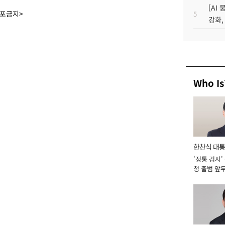
[AI
배포금지>
5
강화,
Who Is
한찬식 대
'정통 검사'
서관
청 출범 앞
맡아 [2026