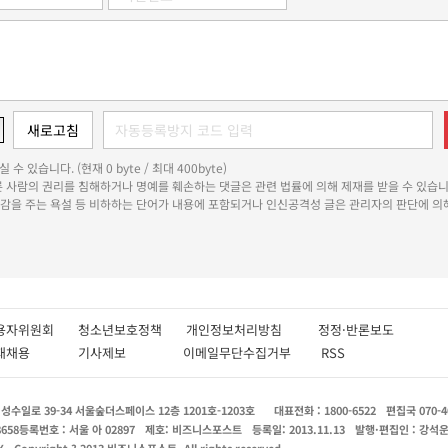
 수 있습니다. (현재 0 byte / 최대 400byte)
다른 사람의 권리를 침해하거나 명예를 훼손하는 댓글은 관련 법률에 의해 제재를 받을 수 있습니
쾌감을 주는 욕설 등 비하하는 단어가 내용에 포함되거나 인신공격성 글은 관리자의 판단에 의해
용자위원회
청소년보호정책
개인정보처리방침
정정·반론보도
인재채용
기사제보
이메일무단수집거부
RSS
수일로 39-34 서울숲더스페이스 12층 1201호-1203호
대표전화 : 1800-6522
편집국 070-4
8658
등록번호 : 서울 아 02897
제호: 비즈니스포스트
등록일: 2013.11.13
발행·편집인 : 강석
X
Copyright ? 2013 비즈니스포스트. All rights reserved.