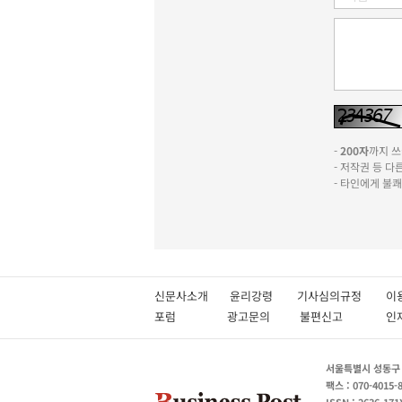
-
200자
까지 쓰실
- 저작권 등 
- 타인에게 불
신문사소개
윤리강령
기사심의규정
이
포럼
광고문의
불편신고
서울특별시 성동구 성
팩스 : 070-4015-
ISSN : 2636-171