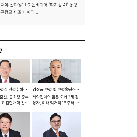
 뭉쳐야 산다⑧] LG·엔비디아 '피지컬 AI' 동맹
 구광모 제조·데이터·..
?
통령실 민정수석비
김정균 보령 및 보령홀딩스 대
 출신, 공소청·중수
제약업계의 젊은 오너 3세 경
표이사 사장
두고 검찰개혁 완수
영자, 미래 먹거리 '우주와 헬
년]
스케어' 공들여 [2026년]