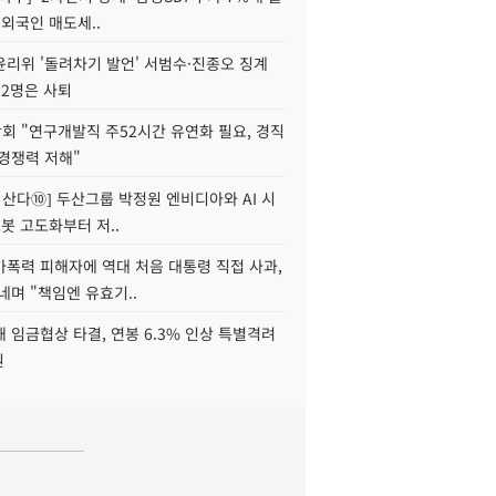
 외국인 매도세..
윤리위 '돌려차기 발언' 서범수·진종오 징계
 2명은 사퇴
회 "연구개발직 주52시간 유연화 필요, 경직
경쟁력 저해"
야 산다⑩] 두산그룹 박정원 엔비디아와 AI 시
로봇 고도화부터 저..
가폭력 피해자에 역대 처음 대통령 직접 사과,
네며 "책임엔 유효기..
 임금협상 타결, 연봉 6.3% 인상 특별격려
원