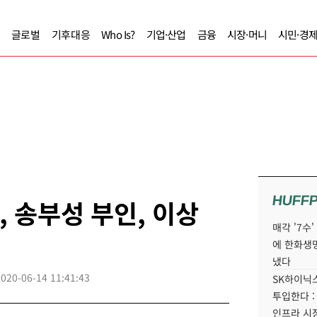
글로벌
기후대응
Who Is?
기업·산업
금융
시장·머니
시민·경
HUFF
, 송부성 부인, 이상
매각 '7수
에 한화생
냈다
2020-06-14 11:41:43
SK하이닉스
투입한다 :
인프라 시