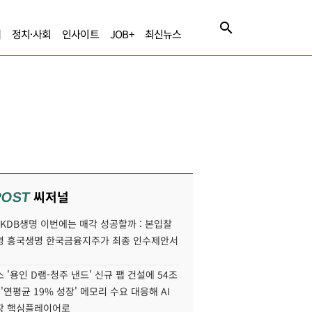
제
정치·사회
인사이트
JOB+
최신뉴스
씨저널
POST
' KDB생명 이번에는 매각 성공할까 : 본입찰
명 흥국생명 한국금융지주가 최종 인수제안서
 '용인 D램-청주 낸드' 신규 팹 건설에 54조
 '연평균 19% 성장' 메모리 수요 대응해 AI
장 핵심플레이어로