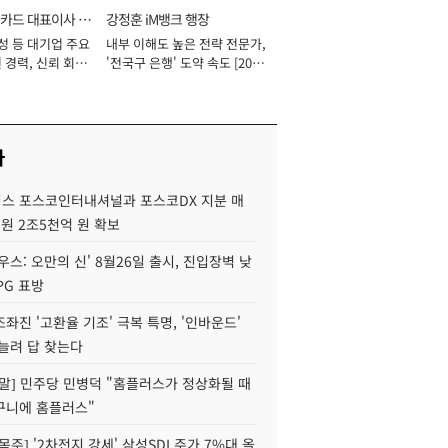
카드 대표이사 사
강정훈 iM뱅크 행장
성 등 대기업 주요
내부 이해도 높은 전략 전문가,
 경력, 신뢰 회복
'전국구 은행' 도약 속도 [2026
[2026년]
년]
사
스 포스코인터내셔널과 포스코DX 지분 매
재원 2조5천억 원 확보
우스: 오만의 신' 8월26일 출시, 진입장벽 낮
PG 표방
좌진 '고환율 기조' 극복 특명, '인바운드'
늘려 답 찾는다
정말] 민주당 민병덕 "홈플러스가 정상화될 때
구니에 홈플러스"
목주] '2차전지 강세' 삼성SDI 주가 7%대 올