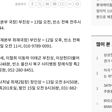
공유하기
롯데케미칼
업이익 11
편으로 체
부 국장) 부친상 = 13일 오전, 빈소 전북 전주시
4.
본부 취재국장) 부인상 = 12일 오후, 빈소 전북
많이 본
전 11시, 010-9789-0091.
삼성전
세, 이철희 이동하 이태곤 부친상, 이상헌(더불어
1
권가 
0시48분, 빈소 울산시 북구 시티병원 장례식장 특2
 052-280-8451.
미국 
2
는 위
저널 취재2팀장) 장인상 = 13일 오전 8시50분,
SK하
호실, 발인 15일 오전 8시30분, 031-882-
3
주환원
BYD
4
BMW