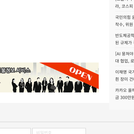
라, 코스피
국민의힘 
착수, 위원
반도체공학
된 규제가 
[AI 뭉쳐
대 협업, 
이재명 국
흰 장미 건
카카오 올해
금 300만