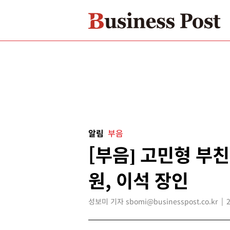
알림
부음
[부음] 고민형 부친
원, 이석 장인
성보미 기자 sbomi@businesspost.co.kr