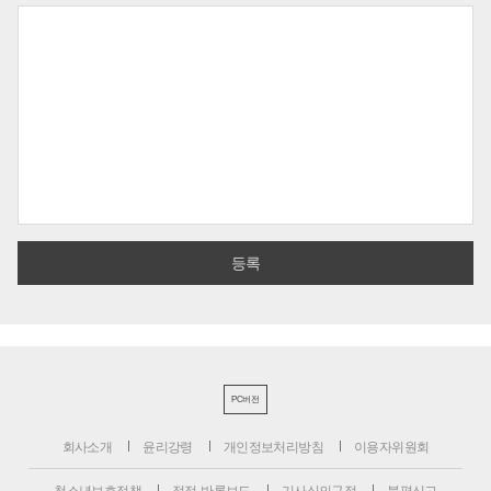
PC버전
회사소개
윤리강령
개인정보처리방침
이용자위원회
청소년보호정책
정정·반론보도
기사심의규정
불편신고