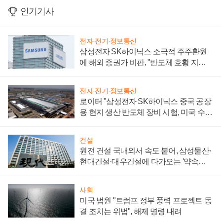
인기기사
전자·전기·정보통신
삼성전자 SK하이닉스 소극적 주주환원
에 해외 증권가 비판, "반도체 호황 지속
성 의문"
전자·전기·정보통신
로이터 "삼성전자 SK하이닉스 중국 공장
용 현지 생산 반도체 장비 시험, 미국 수출
통제 대비"
건설
원전 건설 국내외서 속도 붙어, 삼성물산·
현대건설·대우건설에 다가오는 '약속의
시간'
사회
미국 법원 "트럼프 정부 풍력 프로젝트 동
결 조치는 위법", 해제 명령 내려