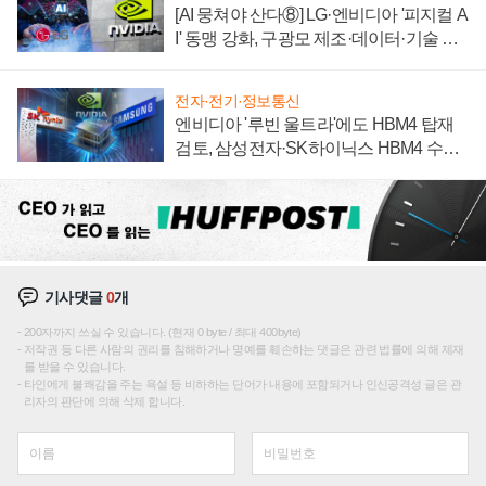
[AI 뭉쳐야 산다⑧] LG·엔비디아 '피지컬 A
I' 동맹 강화, 구광모 제조·데이터·기술 결
집해 종합 로보틱스 기업으로
전자·전기·정보통신
엔비디아 '루빈 울트라'에도 HBM4 탑재
검토, 삼성전자·SK하이닉스 HBM4 수율
에 주도권 갈린다
기사댓글
0
개
200자까지 쓰실 수 있습니다. (현재 0 byte / 최대 400byte)
저작권 등 다른 사람의 권리를 침해하거나 명예를 훼손하는 댓글은 관련 법률에 의해 제재
를 받을 수 있습니다.
타인에게 불쾌감을 주는 욕설 등 비하하는 단어가 내용에 포함되거나 인신공격성 글은 관
리자의 판단에 의해 삭제 합니다.