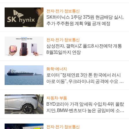
전자·전기·정보통신
SK하이닉스 1주당 375원 현금배당 실시,
추가 주주환원 계획 9월 공개 예정
전자·전기·정보통신
삼성전자, 갤럭시Z 폴드8 사전예약 개통
8월31일까지 연장
화학·에너지
로이터 "정제연료 3만 톤 한국에서 러시
아로 이동", 우크라이나의 공격에 수요 늘
어
자동차·부품
BYD코리아 가격 앞세워 수입차 4위 올랐
지만, BMW·벤츠보다 높은 공임비에 소비
자 불만 폭발
전자·전기·정보통신