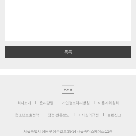
PC버전
회사소개
윤리강령
개인정보처리방침
이용자위원회
청소년보호정책
정정·반론보도
기사심의규정
불편신고
서울특별시 성동구 성수일로 39-34 서울숲더스페이스 12층