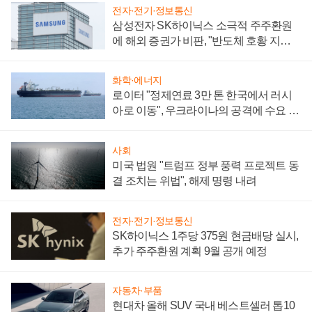
전자·전기·정보통신
삼성전자 SK하이닉스 소극적 주주환원
에 해외 증권가 비판, "반도체 호황 지속
성 의문"
화학·에너지
로이터 "정제연료 3만 톤 한국에서 러시
아로 이동", 우크라이나의 공격에 수요 늘
어
사회
미국 법원 "트럼프 정부 풍력 프로젝트 동
결 조치는 위법", 해제 명령 내려
전자·전기·정보통신
SK하이닉스 1주당 375원 현금배당 실시,
추가 주주환원 계획 9월 공개 예정
자동차·부품
현대차 올해 SUV 국내 베스트셀러 톱10