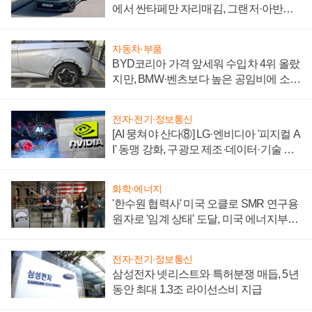
에서 싼타페만 자리매김, 그랜저·아반떼
'세단 쌍끌이'로 내수 방어
자동차·부품
BYD코리아 가격 앞세워 수입차 4위 올랐
지만, BMW·벤츠보다 높은 공임비에 소비
자 불만 폭발
전자·전기·정보통신
[AI 뭉쳐야 산다⑧] LG·엔비디아 '피지컬 A
I' 동맹 강화, 구광모 제조·데이터·기술 결
집해 종합 로보틱스 기업으로
화학·에너지
'한수원 협력사' 미국 오클로 SMR 연구용
원자로 '임계 상태' 도달, 미국 에너지부
"중요한 이정표"
전자·전기·정보통신
삼성전자 넷리스트와 특허분쟁 매듭, 5년
동안 최대 1.3조 라이선스비 지급