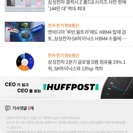
삼성전자 갤럭시 Z 폴드8 시리즈 사전 판매
'144만 대' 역대 최대
전자·전기·정보통신
엔비디아 '루빈 울트라'에도 HBM4 탑재 검
토, 삼성전자·SK하이닉스 HBM4 수율에 주
도권 갈린다
전자·전기·정보통신
삼성전자 2분기 글로벌 D램 점유율 39% 1
위, SK하이닉스와 13%p 격차
기사댓글
0
개
200자까지 쓰실 수 있습니다. (현재 0 byte / 최대 400byte)
저작권 등 다른 사람의 권리를 침해하거나 명예를 훼손하는 댓글은 관련 법률에 의해 제재를 받을
수 있습니다.
타인에게 불쾌감을 주는 욕설 등 비하하는 단어가 내용에 포함되거나 인신공격성 글은 관리자의 판