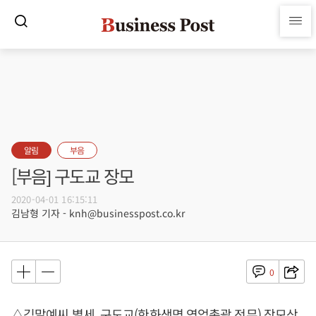
알림
부음
[부음] 구도교 장모
2020-04-01 16:15:11
김남형 기자 - knh@businesspost.co.kr
0
△김말예씨 별세, 구도교(한화생명 영업총괄 전무) 장모상