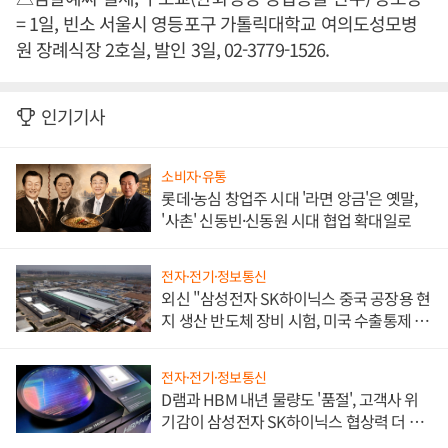
= 1일, 빈소 서울시 영등포구 가톨릭대학교 여의도성모병
원 장례식장 2호실, 발인 3일, 02-3779-1526.
인기기사
소비자·유통
롯데·농심 창업주 시대 '라면 앙금'은 옛말,
'사촌' 신동빈·신동원 시대 협업 확대일로
전자·전기·정보통신
외신 "삼성전자 SK하이닉스 중국 공장용 현
지 생산 반도체 장비 시험, 미국 수출통제 대
비"
전자·전기·정보통신
D램과 HBM 내년 물량도 '품절', 고객사 위
기감이 삼성전자 SK하이닉스 협상력 더 키
워