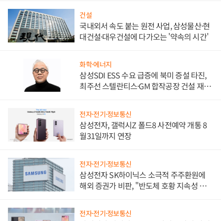
건설
국내외서 속도 붙는 원전 사업, 삼성물산·현
대건설·대우건설에 다가오는 '약속의 시간'
화학·에너지
삼성SDI ESS 수요 급증에 북미 증설 타진,
최주선 스텔란티스·GM 합작공장 건설 재추
진하나
전자·전기·정보통신
삼성전자, 갤럭시Z 폴드8 사전예약 개통 8
월31일까지 연장
전자·전기·정보통신
삼성전자 SK하이닉스 소극적 주주환원에
해외 증권가 비판, "반도체 호황 지속성 의
문"
전자·전기·정보통신