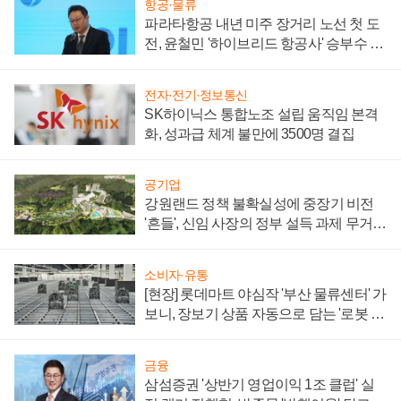
항공·물류
파라타항공 내년 미주 장거리 노선 첫 도
전, 윤철민 '하이브리드 항공사' 승부수 통
할까
전자·전기·정보통신
SK하이닉스 통합노조 설립 움직임 본격
화, 성과급 체계 불만에 3500명 결집
공기업
강원랜드 정책 불확실성에 중장기 비전
'흔들', 신임 사장의 정부 설득 과제 무거워
져
소비자·유통
[현장] 롯데마트 야심작 '부산 물류센터' 가
보니, 장보기 상품 자동으로 담는 '로봇 40
0대' 장관
금융
삼섬증권 '상반기 영업이익 1조 클럽' 실