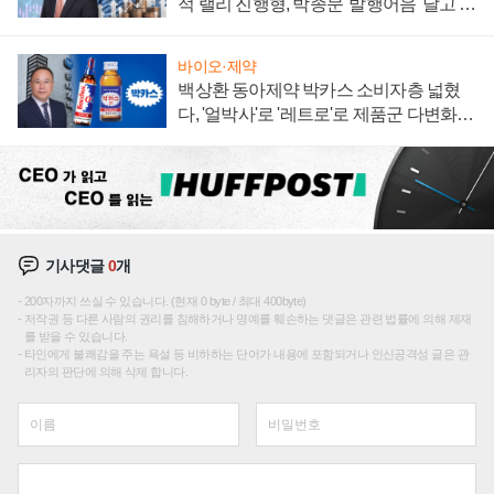
적 랠리 진행형, 박종문 '발행어음' 달고 연
임 향하나
바이오·제약
백상환 동아제약 박카스 소비자층 넓혔
다, '얼박사'로 '레트로'로 제품군 다변화
주효
기사댓글
0
개
200자까지 쓰실 수 있습니다. (현재 0 byte / 최대 400byte)
저작권 등 다른 사람의 권리를 침해하거나 명예를 훼손하는 댓글은 관련 법률에 의해 제재
를 받을 수 있습니다.
타인에게 불쾌감을 주는 욕설 등 비하하는 단어가 내용에 포함되거나 인신공격성 글은 관
리자의 판단에 의해 삭제 합니다.