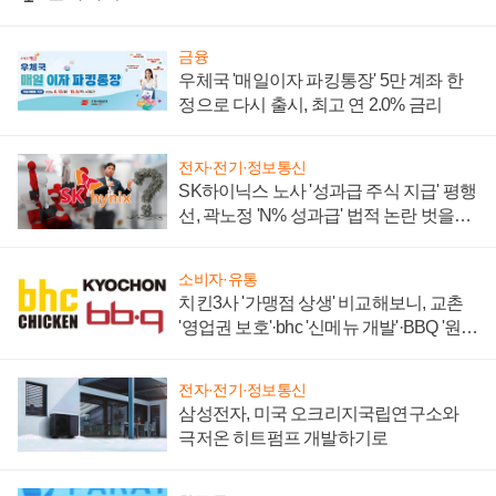
금융
우체국 '매일이자 파킹통장' 5만 계좌 한
정으로 다시 출시, 최고 연 2.0% 금리
전자·전기·정보통신
SK하이닉스 노사 '성과급 주식 지급' 평행
선, 곽노정 'N% 성과급' 법적 논란 벗을지
주목
소비자·유통
치킨3사 '가맹점 상생' 비교해보니, 교촌
'영업권 보호'·bhc '신메뉴 개발'·BBQ '원가
부담'
전자·전기·정보통신
삼성전자, 미국 오크리지국립연구소와
극저온 히트펌프 개발하기로