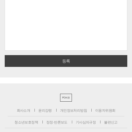
PC버전
회사소개
윤리강령
개인정보처리방침
이용자위원회
청소년보호정책
정정·반론보도
기사심의규정
불편신고