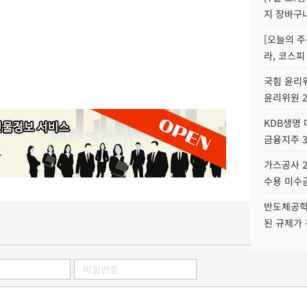
지 장바구
[오늘의 주
라, 코스피
국힘 윤리위
윤리위원 
KDB생명
금융지주 
가스공사 2
수용 미수금
반도체공학
된 규제가 