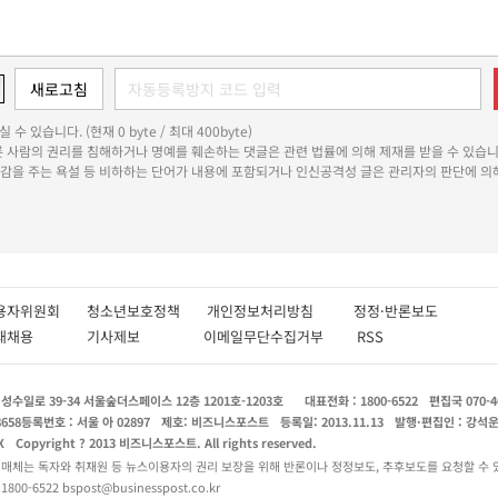
 수 있습니다. (현재 0 byte / 최대 400byte)
다른 사람의 권리를 침해하거나 명예를 훼손하는 댓글은 관련 법률에 의해 제재를 받을 수 있습니
쾌감을 주는 욕설 등 비하하는 단어가 내용에 포함되거나 인신공격성 글은 관리자의 판단에 의해
용자위원회
청소년보호정책
개인정보처리방침
정정·반론보도
인재채용
기사제보
이메일무단수집거부
RSS
수일로 39-34 서울숲더스페이스 12층 1201호-1203호
대표전화 : 1800-6522
편집국 070-4
8658
등록번호 : 서울 아 02897
제호: 비즈니스포스트
등록일: 2013.11.13
발행·편집인 : 강석
X
Copyright ? 2013 비즈니스포스트. All rights reserved.
 매체는 독자와 취재원 등 뉴스이용자의 권리 보장을 위해 반론이나 정정보도, 추후보도를 요청할 수 
0-6522 bspost@businesspost.co.kr