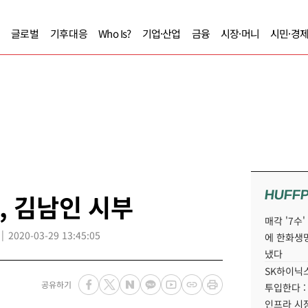
글로벌
기후대응
Who Is?
기업·산업
금융
시장·머니
시민·경
HUFF
, 김남인 시부
매각 '7수
2020-03-29 13:45:05
에 한화생
냈다
SK하이닉스
공유하기
투입한다 :
인프라 시