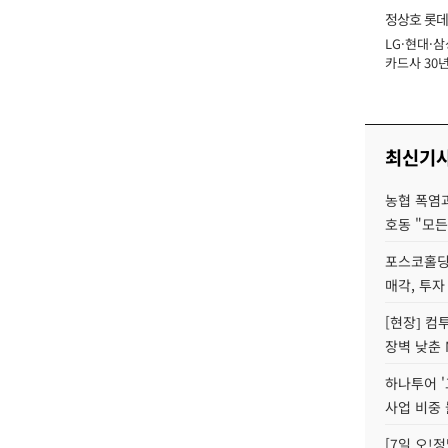
정상호 롯데
LG·현대·삼
장
카드사 30년
에 '초집중' 
최신기
농협 폭염과
호동 "모든
포스코홀딩
매각, 투자
[현장] 컴
장벽 낮춘 
하나투어 '
사업 비중 
[7일 오!