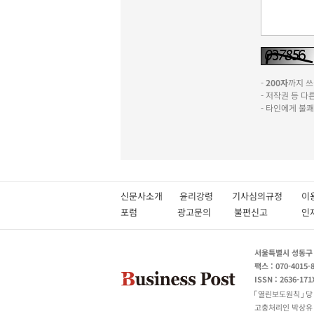
-
200자
까지 쓰실
- 저작권 등 
- 타인에게 불
신문사소개
윤리강령
기사심의규정
이
포럼
광고문의
불편신고
서울특별시 성동구 성
팩스 : 070-4015-
ISSN : 2636-171
열린보도원칙
당
고충처리인 박상유 180