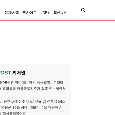
제
정치·사회
인사이트
JOB+
최신뉴스
씨저널
POST
' KDB생명 이번에는 매각 성공할까 : 본입찰
명 흥국생명 한국금융지주가 최종 인수제안서
 '용인 D램-청주 낸드' 신규 팹 건설에 54조
 '연평균 19% 성장' 메모리 수요 대응해 AI
장 핵심플레이어로