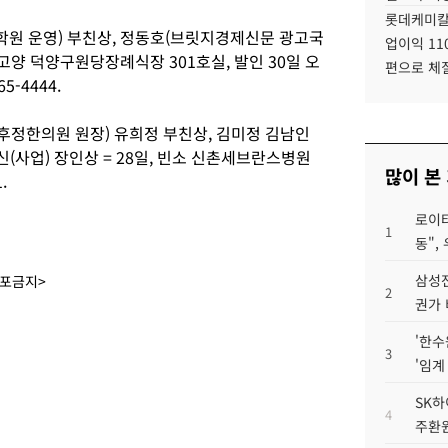
롯데케미칼
학원 운영) 부친상, 정동호(브릿지경제신문 광고국
업이익 11
기 고양 덕양구원당장례식장 301호실, 발인 30일 오
편으로 체
5-4444.
후정한의원 원장) 유희정 부친상, 김미정 김남인
신(사업) 장인상 = 28일, 빈소 신촌세브란스병원
많이 본
.
로이터
1
동",
삼성전
배포금지>
2
권가 
'한수
3
'임계
SK하
4
주환원