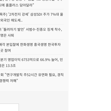
니에 홈플러스 담아달라"
목주] '2차전지 강세' 삼성SDI 주가 7%대 올
 외국인 매도세..
 '돌려차기 발언' 서범수·진종오 징계 착수,
2명은 사퇴
 매각 본입찰에 한화생명 흥국생명 한국투자
3곳 참여
분기 영업이익 6753억으로 66.9% 늘어, 민
은 13.5조
회 "연구개발직 주52시간 유연화 필요, 경직
경쟁력 저해"