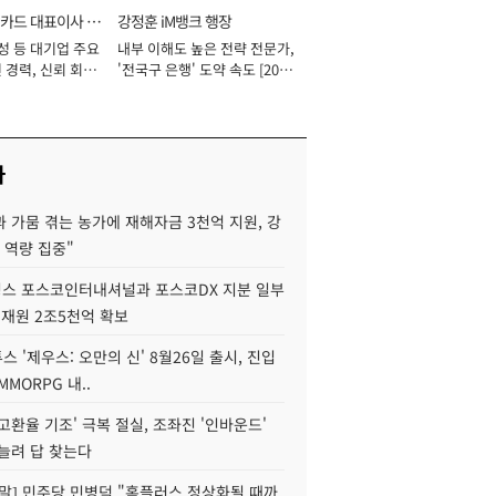
카드 대표이사 사
강정훈 iM뱅크 행장
성 등 대기업 주요
내부 이해도 높은 전략 전문가,
 경력, 신뢰 회복
'전국구 은행' 도약 속도 [2026
[2026년]
년]
사
 가뭄 겪는 농가에 재해자금 3천억 지원, 강
 역량 집중"
스 포스코인터내셔널과 포스코DX 지분 일부
 재원 2조5천억 확보
투스 '제우스: 오만의 신' 8월26일 출시, 진입
MMORPG 내..
고환율 기조' 극복 절실, 조좌진 '인바운드'
늘려 답 찾는다
정말] 민주당 민병덕 "홈플러스 정상화될 때까