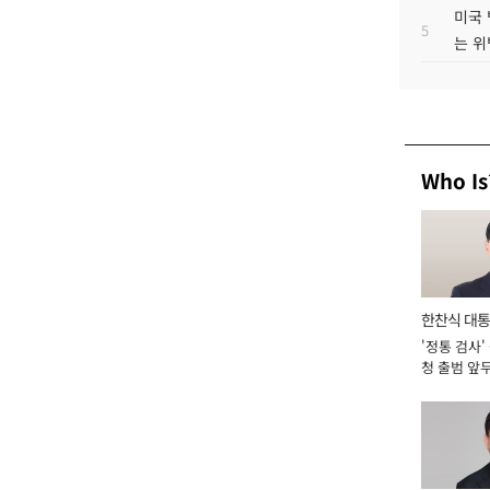
미국 
5
는 위
Who Is
한찬식 대
'정통 검사'
서관
청 출범 앞
맡아 [2026