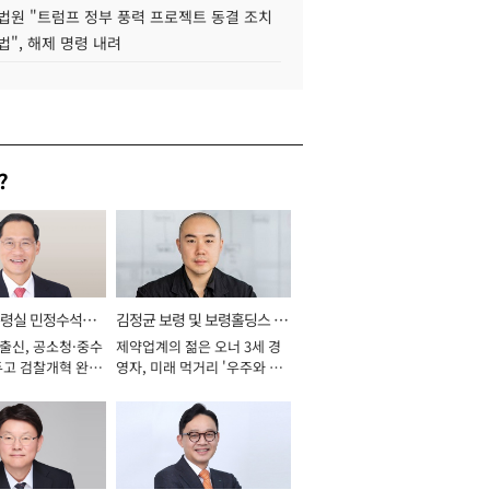
법원 "트럼프 정부 풍력 프로젝트 동결 조치
법", 해제 명령 내려
?
통령실 민정수석비
김정균 보령 및 보령홀딩스 대
 출신, 공소청·중수
제약업계의 젊은 오너 3세 경
표이사 사장
두고 검찰개혁 완수
영자, 미래 먹거리 '우주와 헬
년]
스케어' 공들여 [2026년]