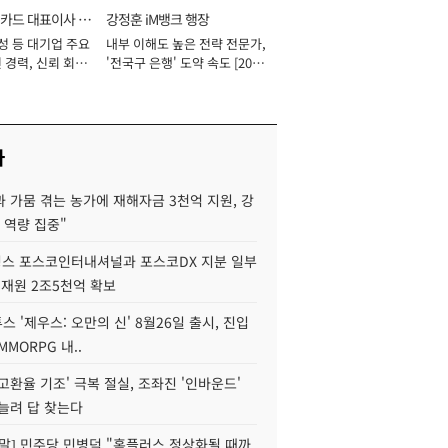
카드 대표이사 사
강정훈 iM뱅크 행장
성 등 대기업 주요
내부 이해도 높은 전략 전문가,
 경력, 신뢰 회복
'전국구 은행' 도약 속도 [2026
[2026년]
년]
사
 가뭄 겪는 농가에 재해자금 3천억 지원, 강
 역량 집중"
스 포스코인터내셔널과 포스코DX 지분 일부
 재원 2조5천억 확보
투스 '제우스: 오만의 신' 8월26일 출시, 진입
MMORPG 내..
고환율 기조' 극복 절실, 조좌진 '인바운드'
늘려 답 찾는다
정말] 민주당 민병덕 "홈플러스 정상화될 때까