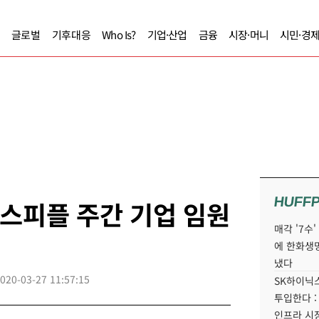
글로벌
기후대응
Who Is?
기업·산업
금융
시장·머니
시민·경
HUFF
니스피플 주간 기업 임원
매각 '7수
에 한화생
냈다
020-03-27 11:57:15
SK하이닉스
투입한다 :
인프라 시