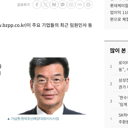
공유하기
롯데케미칼
업이익 11
편으로 체
zpp.co.kr)이 주요 기업들의 최근 임원인사 동
많이 본
로이터
을
1
동",
세
삼성전
2
권가 
'한수
연
3
'임계
SK하
4
▲ 가삼현 한국조선해양 대표이사 사장.
주환원