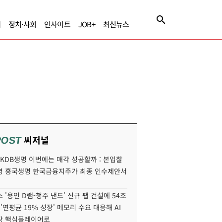
제
정치·사회
인사이트
JOB+
최신뉴스
씨저널
POST
' KDB생명 이번에는 매각 성공할까 : 본입찰
명 흥국생명 한국금융지주가 최종 인수제안서
 '용인 D램-청주 낸드' 신규 팹 건설에 54조
 '연평균 19% 성장' 메모리 수요 대응해 AI
장 핵심플레이어로