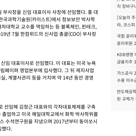
지 장바구
부사장을 신임 대표이사 사장에 선임했다. 홍 대
[오늘의 주
한국과학기술원(카이스트)에서 정보보안 박사학
라, 코스피
여자대학교 교수를 역임하는 등 블록체인, 핀테크,
19년 7월 한컴위드의 신사업 총괄(COO) 부사장
국힘 윤리위
윤리위원 
KDB생명
금융지주 
 신임 대표이사로 선임했다. 이 대표는 미국 뉴욕
무림페이퍼 영업본부에 입사했다. 그 뒤 제지사업
가스공사 2
실, 계열사관리 등을 거치며 약 14년 동안 경영
수용 미수금
반도체공학
된 규제가 
로 선임해 김정근 대표와의 각자대표체제를 구축
를 졸업하고 미국 예일대학교에서 화학 박사학위를
스 수석연구원을 지냈으며 2017년부터 동아쏘시
임했다.