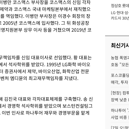
이병만 코스맥스 부사장을 코스맥스의 신임 각자
정상호 롯데
웅제약과 코스맥스 국내 마케팅본부에서 재직했으
LG·현대·삼
장
리를 역임했다. 이병만 부사장은 이경수 회장의 장
카드사 30년
2005년 코스맥스에 입사했다. 그 뒤 화성공장
에 '초집중' 
영지원본부 상무 이사 등을 거쳤으며 2019년 코
최신기
무책임자를 신임 대표이사로 선임했다. 황 대표는
농협 폭염과
서 석사학위를 받았다. 1995년 LG화학 바이오
호동 "모든
터 증권사에서 제약, 바이오산업, 화학산업 전문
포스코홀딩
오벤처 엠디뮨의 최고재무책임자를 지냈다.
매각, 투자
[현장] 컴
 김진국 대표와 각자대표체제를 구축했다. 송 신
장벽 낮춘 
에서 경영학 석사학위를 받았으며 보스턴컨설팅그
하나투어 '
. 이번 인사로 하나투어 재무와 경영부문을 맡게
사업 비중 
[7일 오!