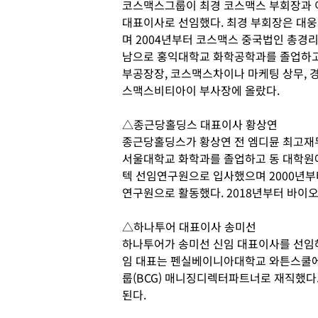
코스맥스그룹이 최경 코스맥스 부회장과 
대표이사로 선임했다. 최경 부회장은 대
며 2004년부터 코스맥스 중국법인 총경
남으로 홍익대학교 화학공학과를 졸업하고 
부공장장, 코스맥스차이나 마케팅 상무, 경
스맥스비티아이 부사장에 올랐다.
△종근당홀딩스 대표이사 황상연
종근당홀딩스가 황상연 전 엠디뮨 최고재
서울대학교 화학과를 졸업하고 동 대학원에
텍 선임연구원으로 입사했으며 2000년부
연구원으로 활동했다. 2018년부터 바이
△하나투어 대표이사 송미선
하나투어가 송미선 신임 대표이사를 선임해
임 대표는 펜실베이니아대학교 와튼스쿨
룹(BCG) 매니징디렉터파트너로 재직했다
된다.