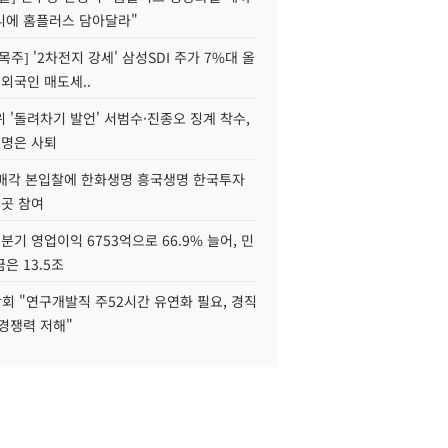
니에 홈플러스 담아달라"
목주] '2차전지 강세' 삼성SDI 주가 7%대 올
 외국인 매도세..
 '돌려차기 발언' 서범수·진종오 징계 착수,
2명은 사퇴
 매각 본입찰에 한화생명 흥국생명 한국투자
3곳 참여
분기 영업이익 6753억으로 66.9% 늘어, 민
은 13.5조
회 "연구개발직 주52시간 유연화 필요, 경직
경쟁력 저해"