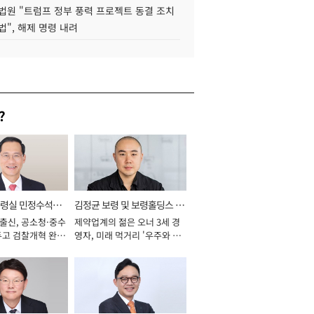
법원 "트럼프 정부 풍력 프로젝트 동결 조치
법", 해제 명령 내려
?
통령실 민정수석비
김정균 보령 및 보령홀딩스 대
 출신, 공소청·중수
제약업계의 젊은 오너 3세 경
표이사 사장
두고 검찰개혁 완수
영자, 미래 먹거리 '우주와 헬
년]
스케어' 공들여 [2026년]