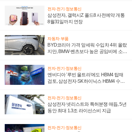
전자·전기·정보통신
삼성전자, 갤럭시Z 폴드8 사전예약 개통
8월31일까지 연장
자동차·부품
BYD코리아 가격 앞세워 수입차 4위 올랐
지만, BMW·벤츠보다 높은 공임비에 소비
자 불만 폭발
전자·전기·정보통신
엔비디아 '루빈 울트라'에도 HBM4 탑재
검토, 삼성전자·SK하이닉스 HBM4 수율
에 주도권 갈린다
전자·전기·정보통신
삼성전자 넷리스트와 특허분쟁 매듭, 5년
동안 최대 1.3조 라이선스비 지급
전자·전기·정보통신