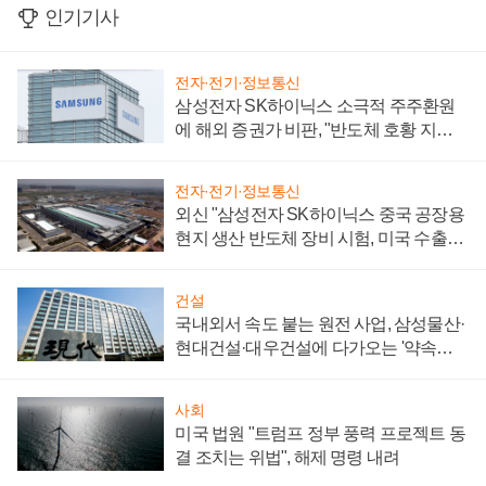
인기기사
전자·전기·정보통신
삼성전자 SK하이닉스 소극적 주주환원
에 해외 증권가 비판, "반도체 호황 지속
성 의문"
전자·전기·정보통신
외신 "삼성전자 SK하이닉스 중국 공장용
현지 생산 반도체 장비 시험, 미국 수출통
제 대비"
건설
국내외서 속도 붙는 원전 사업, 삼성물산·
현대건설·대우건설에 다가오는 '약속의
시간'
사회
미국 법원 "트럼프 정부 풍력 프로젝트 동
결 조치는 위법", 해제 명령 내려