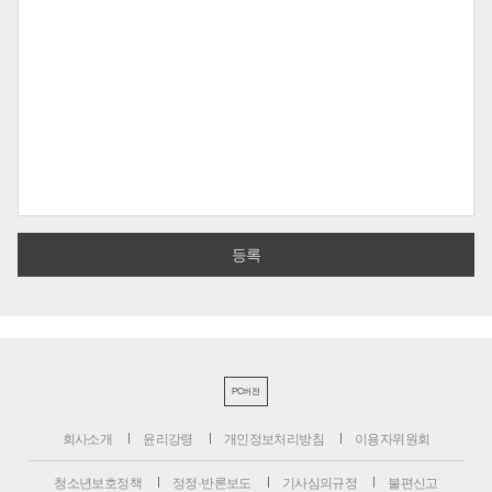
PC버전
회사소개
윤리강령
개인정보처리방침
이용자위원회
청소년보호정책
정정·반론보도
기사심의규정
불편신고