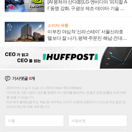
[AI 뭉쳐야 산다⑧] LG·엔비디아 '피지컬 A
I' 동맹 강화, 구광모 제조·데이터·기술 결
집해 종합 로보틱스 기업으로
소비자·유통
이부진 야심작 '신라스테이' 서울신라호
텔보다 잘 나가, 평택·주문진·해남·건대로
성장판 더 넓힌다
기사댓글
0
개
200자까지 쓰실 수 있습니다. (현재 0 byte / 최대 400byte)
저작권 등 다른 사람의 권리를 침해하거나 명예를 훼손하는 댓글은 관련 법률에 의해 제재
를 받을 수 있습니다.
타인에게 불쾌감을 주는 욕설 등 비하하는 단어가 내용에 포함되거나 인신공격성 글은 관
리자의 판단에 의해 삭제 합니다.