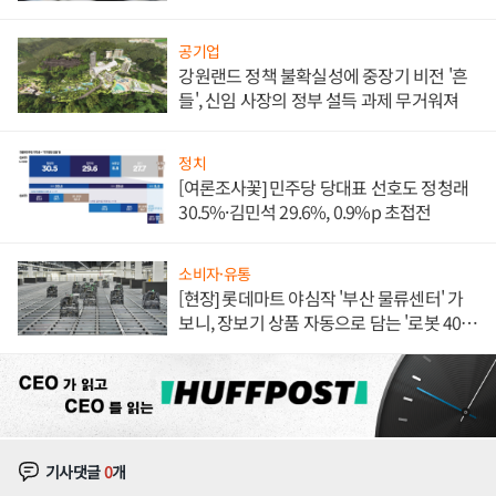
공기업
강원랜드 정책 불확실성에 중장기 비전 '흔
들', 신임 사장의 정부 설득 과제 무거워져
정치
[여론조사꽃] 민주당 당대표 선호도 정청래
30.5%·김민석 29.6%, 0.9%p 초접전
소비자·유통
[현장] 롯데마트 야심작 '부산 물류센터' 가
보니, 장보기 상품 자동으로 담는 '로봇 400
대' 장관
기사댓글
0
개