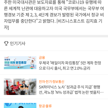
주한 미국대사관은 보도자료를 통해 "코로나19 유행에 따
른 세계적 난관에 대응하고자 미국 국무부에서는 국무부 여
행경보 기준 제 2, 3, 4단계 경보가 발령된 국가에서 정규 비
자업무를 중단한다"고 밝혔다. [비즈니스포스트 김지효 기
자]
인기기사
금융
우체국 '매일이자 파킹통장' 5만 계좌 한정
으로 다시 출시, 최고 연 2.0% 금리
전자·전기·정보통신
SK하이닉스 노사 '성과급 주식 지급' 평행
선, 곽노정 'N% 성과급' 법적 논란 벗을지 주
목
항공·물류