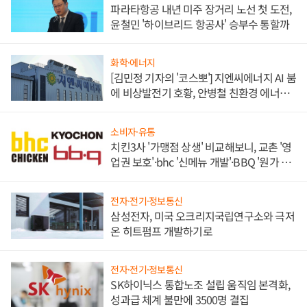
파라타항공 내년 미주 장거리 노선 첫 도전,
윤철민 '하이브리드 항공사' 승부수 통할까
화학·에너지
[김민정 기자의 '코스뽀'] 지엔씨에너지 AI 붐
에 비상발전기 호황, 안병철 친환경 에너지
발전전문기업 향한다
소비자·유통
치킨3사 '가맹점 상생' 비교해보니, 교촌 '영
업권 보호'·bhc '신메뉴 개발'·BBQ '원가 부
담'
전자·전기·정보통신
삼성전자, 미국 오크리지국립연구소와 극저
온 히트펌프 개발하기로
전자·전기·정보통신
SK하이닉스 통합노조 설립 움직임 본격화,
성과급 체계 불만에 3500명 결집