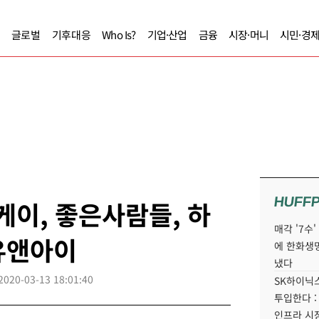
글로벌
기후대응
Who Is?
기업·산업
금융
시장·머니
시민·경
HUFF
케이, 좋은사람들, 하
매각 '7수
유앤아이
에 한화생
냈다
2020-03-13 18:01:40
SK하이닉스
투입한다 :
인프라 시