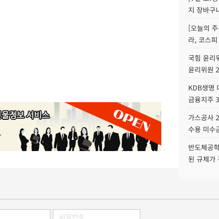
지 장바구
[오늘의 주
라, 코스피
국힘 윤리위
윤리위원 
KDB생명
금융지주 
가스공사 2
수용 미수금
반도체공학
된 규제가 