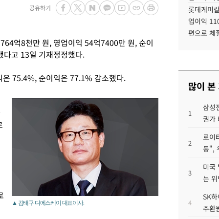
공유하기
롯데케미칼
업이익 11
편으로 체
64억8천만 원, 영업이익 54억7400만 원, 순이
계됐다고 13일 기재정정했다.
은 75.4%, 순이익은 77.1% 감소했다.
많이 본
삼성전
만
1
권가 
로
로이터
2
동",
미국 
3
는 위
로
SK하
4
▲ 김태구 디에스케이 대표이사.
주환원