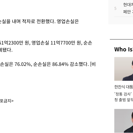
현대차
5
페만 
 순손실을 내며 적자로 전환했다. 영업손실은
억2300만 원, 영업손실 11억7700만 원, 순손
Who Is
계됐다.
손실은 76.02%, 순손실은 86.84% 감소했다. [비
한찬식 대
'정통 검사'
서관
청 출범 앞
배포금지>
맡아 [2026