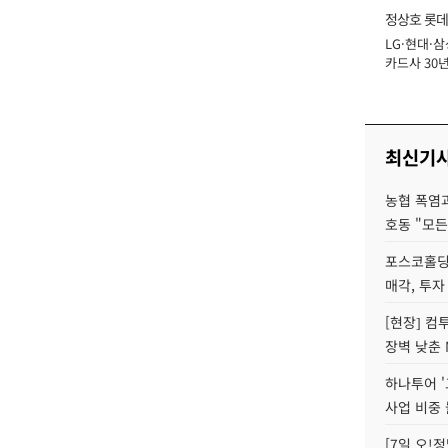
정상호 롯데
LG·현대·삼
장
카드사 30년
에 '초집중' 
최신기
농협 폭염과
호동 "모든
포스코홀딩
매각, 투자
[현장] 컴
장벽 낮춘 
하나투어 '
사업 비중 
[7일 오!