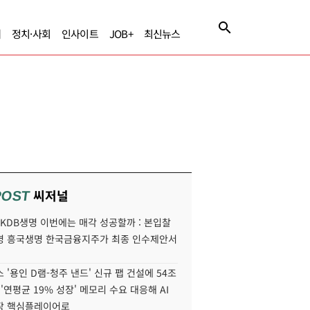
제
정치·사회
인사이트
JOB+
최신뉴스
씨저널
POST
' KDB생명 이번에는 매각 성공할까 : 본입찰
명 흥국생명 한국금융지주가 최종 인수제안서
 '용인 D램-청주 낸드' 신규 팹 건설에 54조
 '연평균 19% 성장' 메모리 수요 대응해 AI
장 핵심플레이어로