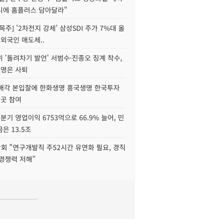
니에 홈플러스 담아달라"
목주] '2차전지 강세' 삼성SDI 주가 7%대 올
 외국인 매도세..
 '돌려차기 발언' 서범수·진종오 징계 착수,
2명은 사퇴
 매각 본입찰에 한화생명 흥국생명 한국투자
3곳 참여
분기 영업이익 6753억으로 66.9% 늘어, 민
은 13.5조
회 "연구개발직 주52시간 유연화 필요, 경직
경쟁력 저해"