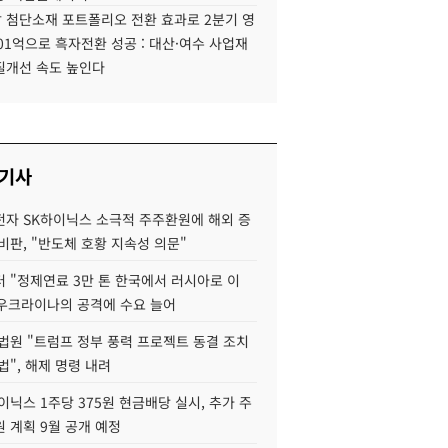
 첨단소재 포트폴리오 전환 효과로 2분기 영
01억으로 흑자전환 성공 : 대산·여수 사업재
질개선 속도 높인다
 기사
자 SK하이닉스 소극적 주주환원에 해외 증
비판, "반도체 호황 지속성 의문"
 "정제연료 3만 톤 한국에서 러시아로 이
 우크라이나의 공격에 수요 늘어
법원 "트럼프 정부 풍력 프로젝트 동결 조치
법", 해제 명령 내려
이닉스 1주당 375원 현금배당 실시, 추가 주
 계획 9월 공개 예정