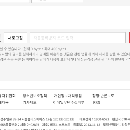
 수 있습니다. (현재 0 byte / 최대 400byte)
다른 사람의 권리를 침해하거나 명예를 훼손하는 댓글은 관련 법률에 의해 제재를 받을 수 있습니
쾌감을 주는 욕설 등 비하하는 단어가 내용에 포함되거나 인신공격성 글은 관리자의 판단에 의해
용자위원회
청소년보호정책
개인정보처리방침
정정·반론보도
인재채용
기사제보
이메일무단수집거부
RSS
수일로 39-34 서울숲더스페이스 12층 1201호-1203호
대표전화 : 1800-6522
편집국 070-4
8658
등록번호 : 서울 아 02897
제호: 비즈니스포스트
등록일: 2013.11.13
발행·편집인 : 강석
X
Copyright ? 2013 비즈니스포스트. All rights reserved.