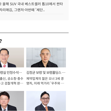
 올해 SUV 국내 베스트셀러 톱10에서 싼타
자리매김, 그랜저·아반떼 '세단..
?
통령실 민정수석비
김정균 보령 및 보령홀딩스 대
 출신, 공소청·중수
제약업계의 젊은 오너 3세 경
표이사 사장
두고 검찰개혁 완수
영자, 미래 먹거리 '우주와 헬
년]
스케어' 공들여 [2026년]