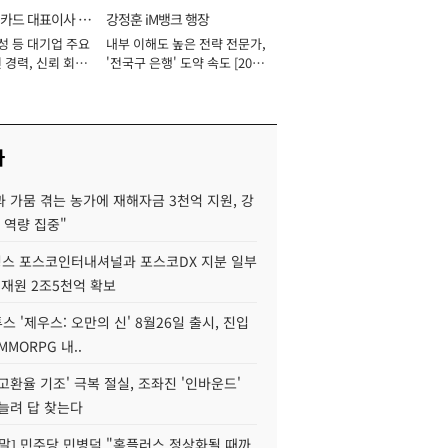
카드 대표이사 사
강정훈 iM뱅크 행장
성 등 대기업 주요
내부 이해도 높은 전략 전문가,
 경력, 신뢰 회복
'전국구 은행' 도약 속도 [2026
[2026년]
년]
사
 가뭄 겪는 농가에 재해자금 3천억 지원, 강
 역량 집중"
스 포스코인터내셔널과 포스코DX 지분 일부
 재원 2조5천억 확보
투스 '제우스: 오만의 신' 8월26일 출시, 진입
MMORPG 내..
고환율 기조' 극복 절실, 조좌진 '인바운드'
늘려 답 찾는다
정말] 민주당 민병덕 "홈플러스 정상화될 때까