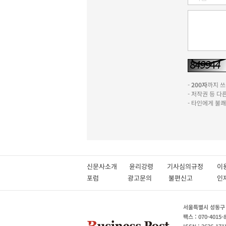
-
200자
까지 쓰실
- 저작권 등 
- 타인에게 불
신문사소개
윤리강령
기사심의규정
이
포럼
광고문의
불편신고
서울특별시 성동구 성
팩스 : 070-4015-
ISSN : 2636-171