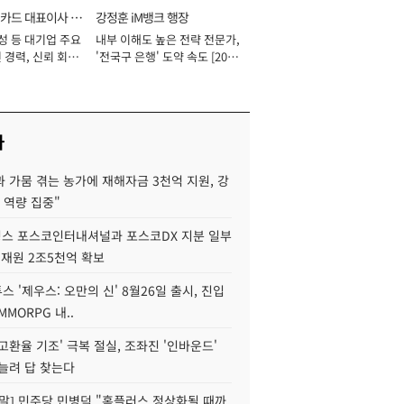
카드 대표이사 사
강정훈 iM뱅크 행장
성 등 대기업 주요
내부 이해도 높은 전략 전문가,
 경력, 신뢰 회복
'전국구 은행' 도약 속도 [2026
[2026년]
년]
사
 가뭄 겪는 농가에 재해자금 3천억 지원, 강
 역량 집중"
스 포스코인터내셔널과 포스코DX 지분 일부
 재원 2조5천억 확보
투스 '제우스: 오만의 신' 8월26일 출시, 진입
MMORPG 내..
고환율 기조' 극복 절실, 조좌진 '인바운드'
늘려 답 찾는다
정말] 민주당 민병덕 "홈플러스 정상화될 때까