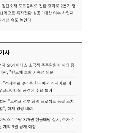
 첨단소재 포트폴리오 전환 효과로 2분기 영
01억으로 흑자전환 성공 : 대산·여수 사업재
질개선 속도 높인다
 기사
자 SK하이닉스 소극적 주주환원에 해외 증
비판, "반도체 호황 지속성 의문"
 "정제연료 3만 톤 한국에서 러시아로 이
 우크라이나의 공격에 수요 늘어
법원 "트럼프 정부 풍력 프로젝트 동결 조치
법", 해제 명령 내려
이닉스 1주당 375원 현금배당 실시, 추가 주
 계획 9월 공개 예정