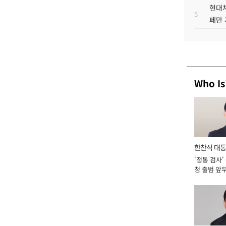
현대차
5
페만 
Who Is
한찬식 대
'정통 검사'
서관
청 출범 앞
맡아 [2026