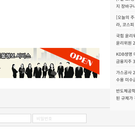
지 장바구
[오늘의 주
라, 코스피
국힘 윤리위
윤리위원 
KDB생명
금융지주 
가스공사 2
수용 미수금
반도체공학
된 규제가 