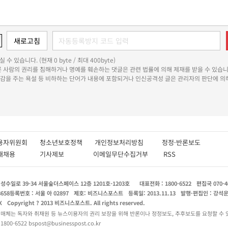
 수 있습니다. (현재 0 byte / 최대 400byte)
다른 사람의 권리를 침해하거나 명예를 훼손하는 댓글은 관련 법률에 의해 제재를 받을 수 있습니
쾌감을 주는 욕설 등 비하하는 단어가 내용에 포함되거나 인신공격성 글은 관리자의 판단에 의해
용자위원회
청소년보호정책
개인정보처리방침
정정·반론보도
인재채용
기사제보
이메일무단수집거부
RSS
수일로 39-34 서울숲더스페이스 12층 1201호-1203호
대표전화 : 1800-6522
편집국 070-4
8658
등록번호 : 서울 아 02897
제호: 비즈니스포스트
등록일: 2013.11.13
발행·편집인 : 강석
X
Copyright ? 2013 비즈니스포스트. All rights reserved.
 매체는 독자와 취재원 등 뉴스이용자의 권리 보장을 위해 반론이나 정정보도, 추후보도를 요청할 수 
0-6522 bspost@businesspost.co.kr