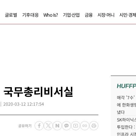
글로벌
기후대응
Who Is?
기업·산업
금융
시장·머니
시민·경
HUFF
, 국무총리비서실
매각 '7수
2020-03-12 12:17:54
에 한화생
냈다
SK하이닉스
공유하기
투입한다 :
인프라 시