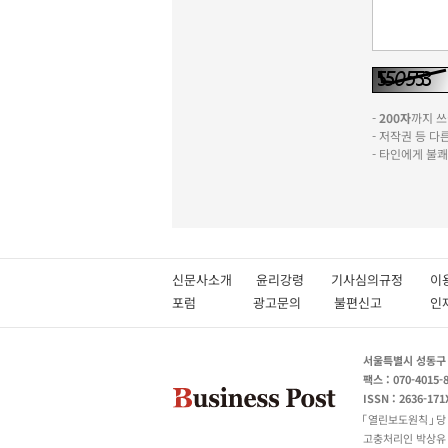
-
200자
까지 쓰실
- 저작권 등 
- 타인에게 불
신문사소개
윤리강령
기사심의규정
이
포럼
광고문의
불편신고
서울특별시 성동구 성
팩스 : 070-4015-
ISSN : 2636-171
열린보도원칙
당
고충처리인 박상유 180