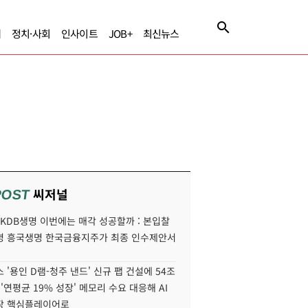
제
정치·사회
인사이트
JOB+
최신뉴스
씨저널
POST
' KDB생명 이번에는 매각 성공할까 : 본입찰
명 흥국생명 한국금융지주가 최종 인수제안서
 '용인 D램-청주 낸드' 신규 팹 건설에 54조
 '연평균 19% 성장' 메모리 수요 대응해 AI
장 핵심플레이어로