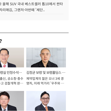
 올해 SUV 국내 베스트셀러 톱10에서 싼타
자리매김, 그랜저·아반떼 '세단..
?
통령실 민정수석비
김정균 보령 및 보령홀딩스 대
 출신, 공소청·중수
제약업계의 젊은 오너 3세 경
표이사 사장
두고 검찰개혁 완수
영자, 미래 먹거리 '우주와 헬
년]
스케어' 공들여 [2026년]