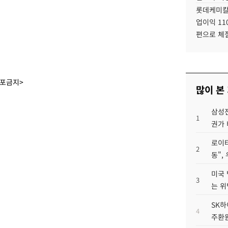
롯데케미칼
업이익 11
편으로 체
배포금지>
많이 본
삼성전
1
권가 
로이터
2
동",
미국 
3
는 위
SK하
4
주환원