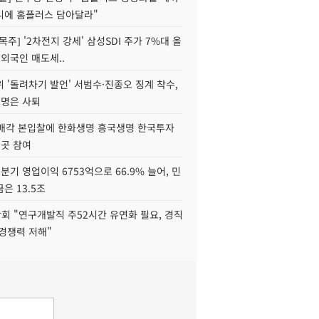
니에 홈플러스 담아달라"
목주] '2차전지 강세' 삼성SDI 주가 7%대 올
 외국인 매도세..
 '돌려차기 발언' 서범수·진종오 징계 착수,
2명은 사퇴
 매각 본입찰에 한화생명 흥국생명 한국투자
3곳 참여
분기 영업이익 6753억으로 66.9% 늘어, 민
은 13.5조
회 "연구개발직 주52시간 유연화 필요, 경직
경쟁력 저해"