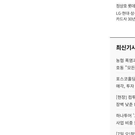
정상호 롯데
LG·현대·삼
장
카드사 30년
에 '초집중' 
최신기
농협 폭염과
호동 "모든
포스코홀딩
매각, 투자
[현장] 컴
장벽 낮춘 
하나투어 '
사업 비중 
[7일 오!