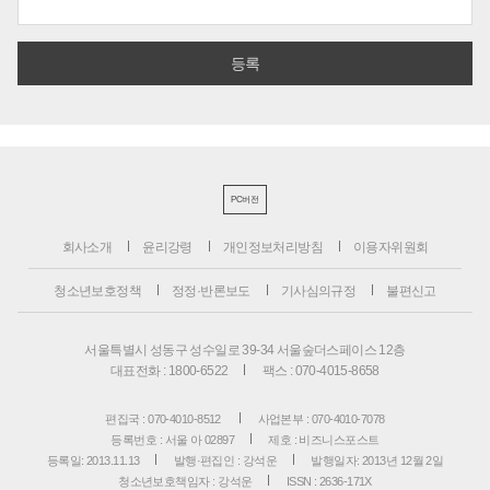
PC버전
회사소개
윤리강령
개인정보처리방침
이용자위원회
청소년보호정책
정정·반론보도
기사심의규정
불편신고
서울특별시 성동구 성수일로 39-34 서울숲더스페이스 12층
대표전화 : 1800-6522
팩스 : 070-4015-8658
편집국 : 070-4010-8512
사업본부 : 070-4010-7078
등록번호 : 서울 아 02897
제호 : 비즈니스포스트
등록일: 2013.11.13
발행·편집인 : 강석운
발행일자: 2013년 12월 2일
청소년보호책임자 : 강석운
ISSN : 2636-171X