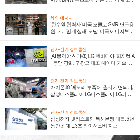
자 불만 폭발
화학·에너지
'한수원 협력사' 미국 오클로 SMR 연구용
원자로 '임계 상태' 도달, 미국 에너지부
"중요한 이정표"
전자·전기·정보통신
[AI 뭉쳐야 산다⑧] LG·엔비디아 '피지컬 A
I' 동맹 강화, 구광모 제조·데이터·기술 결
집해 종합 로보틱스 기업으로
전자·전기·정보통신
아이폰18 '메모리 부족'에 출시 지연되나,
삼성디스플레이 LG디스플레이 LG이노
텍 '탈애플' 수익 다각화 속도
전자·전기·정보통신
삼성전자 넷리스트와 특허분쟁 매듭, 5년
동안 최대 1.3조 라이선스비 지급