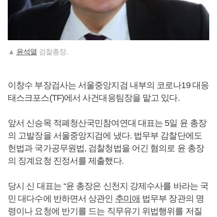
▲
윤석열
검찰총장.
이창수 부장검사는 서울중앙지검 내부의 코로나19 대응
태스크포스(TF)에서 사건대응팀장을 맡고 있다.
앞서 신승목 적폐청산국민참여연대 대표는 5일 윤 총장
의 고발장을 서울중앙지검에 냈다. 법무부 감찰단에도
헌법과 국가공무원법, 검찰청법을 어긴 혐의로 윤 총장
의 징계요청 진정서를 제출했다.
당시 신 대표는 “윤 총장은 신천지 강제수사를 바라는 국
민 대다수에 반하면서 상관인
추미애
법무부 장관의 명
령이나 요청에 반기를 드는 직무유기 위법행위를 저질