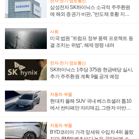
전자·전기·정보통신
삼성전자 SK하이닉스 소극적 주주환원
에 해외 증권가 비판, "반도체 호황 지속
성 의문"
사회
미국 법원 "트럼프 정부 풍력 프로젝트 동
결 조치는 위법", 해제 명령 내려
전자·전기·정보통신
SK하이닉스 1주당 375원 현금배당 실시,
추가 주주환원 계획 9월 공개 예정
자동차·부품
현대차 올해 SUV 국내 베스트셀러 톱10
에서 싼타페만 자리매김, 그랜저·아반떼
'세단 쌍끌이'로 내수 방어
자동차·부품
BYD코리아 가격 앞세워 수입차 4위 올랐
지만, BMW·벤츠보다 높은 공임비에 소비