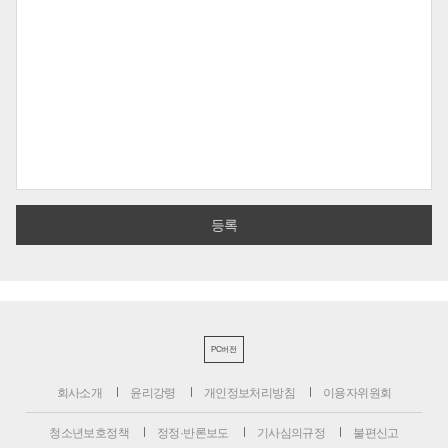
PC버전
회사소개
윤리강령
개인정보처리방침
이용자위원회
청소년보호정책
정정·반론보도
기사심의규정
불편신고