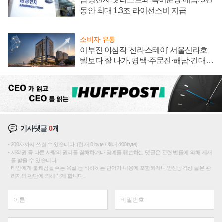
동안 최대 1.3조 라이선스비 지급
소비자·유통
이부진 야심작 '신라스테이' 서울신라호
텔보다 잘 나가, 평택·주문진·해남·건대로
성장판 더 넓힌다
기사댓글
0
개
200자까지 쓰실 수 있습니다. (현재 0 byte / 최대 400byte)
저작권 등 다른 사람의 권리를 침해하거나 명예를 훼손하는 댓글은 관련 법률에 의해 제재
를 받을 수 있습니다.
타인에게 불쾌감을 주는 욕설 등 비하하는 단어가 내용에 포함되거나 인신공격성 글은 관
리자의 판단에 의해 삭제 합니다.