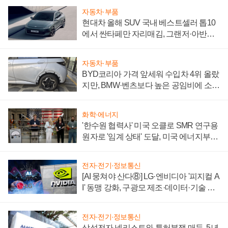
자동차·부품
현대차 올해 SUV 국내 베스트셀러 톱10
에서 싼타페만 자리매김, 그랜저·아반떼
'세단 쌍끌이'로 내수 방어
자동차·부품
BYD코리아 가격 앞세워 수입차 4위 올랐
지만, BMW·벤츠보다 높은 공임비에 소비
자 불만 폭발
화학·에너지
'한수원 협력사' 미국 오클로 SMR 연구용
원자로 '임계 상태' 도달, 미국 에너지부
"중요한 이정표"
전자·전기·정보통신
[AI 뭉쳐야 산다⑧] LG·엔비디아 '피지컬 A
I' 동맹 강화, 구광모 제조·데이터·기술 결
집해 종합 로보틱스 기업으로
전자·전기·정보통신
삼성전자 넷리스트와 특허분쟁 매듭, 5년