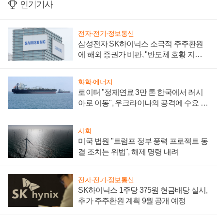
인기기사
전자·전기·정보통신
삼성전자 SK하이닉스 소극적 주주환원
에 해외 증권가 비판, "반도체 호황 지속
성 의문"
화학·에너지
로이터 "정제연료 3만 톤 한국에서 러시
아로 이동", 우크라이나의 공격에 수요 늘
어
사회
미국 법원 "트럼프 정부 풍력 프로젝트 동
결 조치는 위법", 해제 명령 내려
전자·전기·정보통신
SK하이닉스 1주당 375원 현금배당 실시,
추가 주주환원 계획 9월 공개 예정