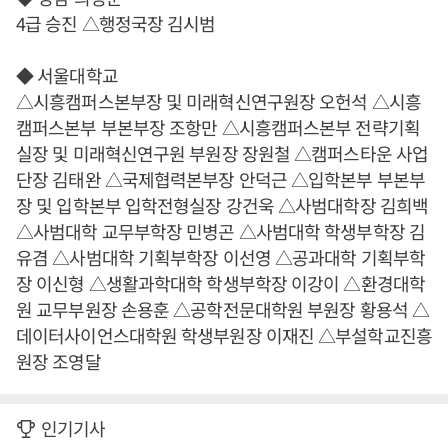
4급 승진 △행정국장 김시범
◆ 서울대학교
△시흥캠퍼스본부장 및 미래혁신연구원장 오헌석 △시흥
캠퍼스본부 부본부장 조항만 △시흥캠퍼스본부 전략기획
실장 및 미래혁신연구원 부원장 장원철 △캠퍼스타운 사업
단장 김태완 △국제협력본부장 안덕근 △입학본부 부본부
장 및 입학본부 입학전형실장 강건욱 △사범대학장 김희백
△사범대학 교무부학장 민병곤 △사범대학 학생부학장 김
유겸 △사범대학 기획부학장 이선영 △공과대학 기획부학
장 이신형 △생활과학대학 학생부학장 이강이 △환경대학
원 교무부원장 손용훈 △공학전문대학원 부원장 황용석 △
데이터사이언스대학원 학생부원장 이재진 △부설학교진흥
원장 조영달
인기기사