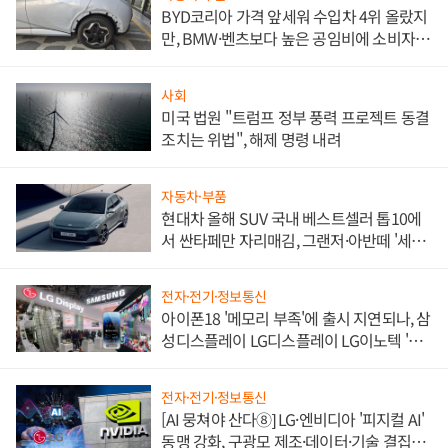
BYD코리아 가격 앞세워 수입차 4위 올랐지
만, BMW·벤츠보다 높은 공임비에 소비자
불만 폭발
사회
미국 법원 "트럼프 정부 풍력 프로젝트 동결
조치는 위법", 해제 명령 내려
자동차·부품
현대차 올해 SUV 국내 베스트셀러 톱10에
서 싼타페만 자리매김, 그랜저·아반떼 '세단
쌍끌이'로 내수 방어
전자·전기·정보통신
아이폰18 '메모리 부족'에 출시 지연되나, 삼
성디스플레이 LG디스플레이 LG이노텍 '탈
애플' 수익 다각화 속도
전자·전기·정보통신
[AI 뭉쳐야 산다⑧] LG·엔비디아 '피지컬 AI'
동맹 강화, 구광모 제조·데이터·기술 결집