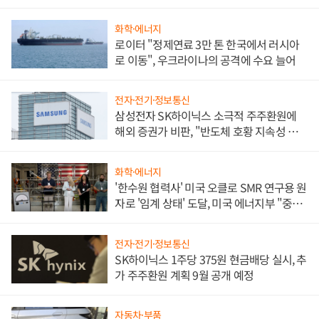
화학·에너지
로이터 "정제연료 3만 톤 한국에서 러시아
로 이동", 우크라이나의 공격에 수요 늘어
전자·전기·정보통신
삼성전자 SK하이닉스 소극적 주주환원에
해외 증권가 비판, "반도체 호황 지속성 의
문"
화학·에너지
'한수원 협력사' 미국 오클로 SMR 연구용 원
자로 '임계 상태' 도달, 미국 에너지부 "중요
한 이정표"
전자·전기·정보통신
SK하이닉스 1주당 375원 현금배당 실시, 추
가 주주환원 계획 9월 공개 예정
자동차·부품