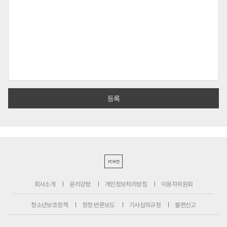
PC버전
회사소개
윤리강령
개인정보처리방침
이용자위원회
청소년보호정책
정정·반론보도
기사심의규정
불편신고