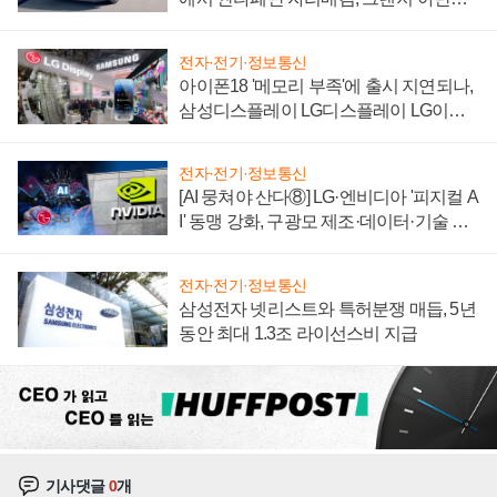
'세단 쌍끌이'로 내수 방어
전자·전기·정보통신
아이폰18 '메모리 부족'에 출시 지연되나,
삼성디스플레이 LG디스플레이 LG이노
텍 '탈애플' 수익 다각화 속도
전자·전기·정보통신
[AI 뭉쳐야 산다⑧] LG·엔비디아 '피지컬 A
I' 동맹 강화, 구광모 제조·데이터·기술 결
집해 종합 로보틱스 기업으로
전자·전기·정보통신
삼성전자 넷리스트와 특허분쟁 매듭, 5년
동안 최대 1.3조 라이선스비 지급
기사댓글
0
개