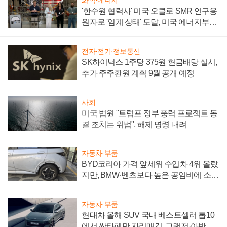
화학·에너지
'한수원 협력사' 미국 오클로 SMR 연구용
원자로 '임계 상태' 도달, 미국 에너지부
"중요한 이정표"
전자·전기·정보통신
SK하이닉스 1주당 375원 현금배당 실시,
추가 주주환원 계획 9월 공개 예정
사회
미국 법원 "트럼프 정부 풍력 프로젝트 동
결 조치는 위법", 해제 명령 내려
자동차·부품
BYD코리아 가격 앞세워 수입차 4위 올랐
지만, BMW·벤츠보다 높은 공임비에 소비
자 불만 폭발
자동차·부품
현대차 올해 SUV 국내 베스트셀러 톱10
에서 싼타페만 자리매김, 그랜저·아반떼