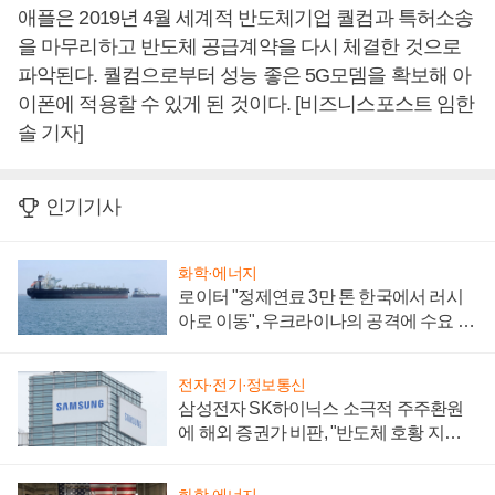
애플은 2019년 4월 세계적 반도체기업 퀄컴과 특허소송
을 마무리하고 반도체 공급계약을 다시 체결한 것으로
파악된다. 퀄컴으로부터 성능 좋은 5G모뎀을 확보해 아
이폰에 적용할 수 있게 된 것이다. [비즈니스포스트 임한
솔 기자]
인기기사
화학·에너지
로이터 "정제연료 3만 톤 한국에서 러시
아로 이동", 우크라이나의 공격에 수요 늘
어
전자·전기·정보통신
삼성전자 SK하이닉스 소극적 주주환원
에 해외 증권가 비판, "반도체 호황 지속
성 의문"