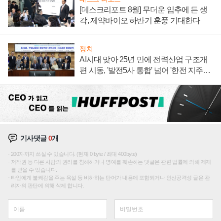
[데스크리포트 8월] 무더운 입추에 든 생
각, 제약바이오 하반기 훈풍 기대한다
정치
AI시대 맞아 25년 만에 전력산업 구조개
편 시동, '발전5사 통합' 넘어 '한전 지주사'
재편론도
기사댓글
0
개
200자까지 쓰실 수 있습니다. (현재 0 byte / 최대 400byte)
저작권 등 다른 사람의 권리를 침해하거나 명예를 훼손하는 댓글은 관련 법률에 의해 제재
를 받을 수 있습니다.
타인에게 불쾌감을 주는 욕설 등 비하하는 단어가 내용에 포함되거나 인신공격성 글은 관
리자의 판단에 의해 삭제 합니다.