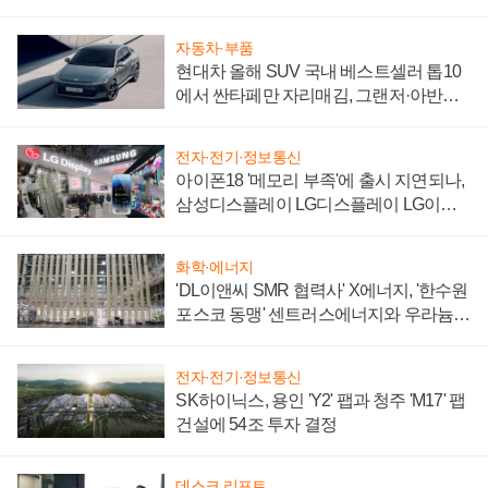
자동차·부품
현대차 올해 SUV 국내 베스트셀러 톱10
에서 싼타페만 자리매김, 그랜저·아반떼
'세단 쌍끌이'로 내수 방어
전자·전기·정보통신
아이폰18 '메모리 부족'에 출시 지연되나,
삼성디스플레이 LG디스플레이 LG이노
텍 '탈애플' 수익 다각화 속도
화학·에너지
'DL이앤씨 SMR 협력사' X에너지, '한수원
포스코 동맹' 센트러스에너지와 우라늄
계약 체결
전자·전기·정보통신
SK하이닉스, 용인 'Y2' 팹과 청주 'M17' 팹
건설에 54조 투자 결정
데스크 리포트