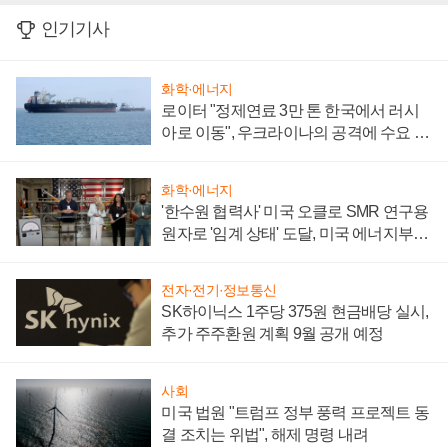
인기기사
화학·에너지
로이터 "정제연료 3만 톤 한국에서 러시
아로 이동", 우크라이나의 공격에 수요 늘
어
화학·에너지
'한수원 협력사' 미국 오클로 SMR 연구용
원자로 '임계 상태' 도달, 미국 에너지부
"중요한 이정표"
전자·전기·정보통신
SK하이닉스 1주당 375원 현금배당 실시,
추가 주주환원 계획 9월 공개 예정
사회
미국 법원 "트럼프 정부 풍력 프로젝트 동
결 조치는 위법", 해제 명령 내려