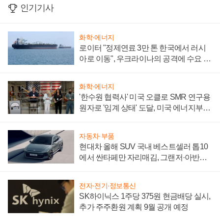
인기기사
화학·에너지
로이터 "정제연료 3만 톤 한국에서 러시
아로 이동", 우크라이나의 공격에 수요 늘
어
화학·에너지
'한수원 협력사' 미국 오클로 SMR 연구용
원자로 '임계 상태' 도달, 미국 에너지부
"중요한 이정표"
자동차·부품
현대차 올해 SUV 국내 베스트셀러 톱10
에서 싼타페만 자리매김, 그랜저·아반떼
'세단 쌍끌이'로 내수 방어
전자·전기·정보통신
SK하이닉스 1주당 375원 현금배당 실시,
추가 주주환원 계획 9월 공개 예정