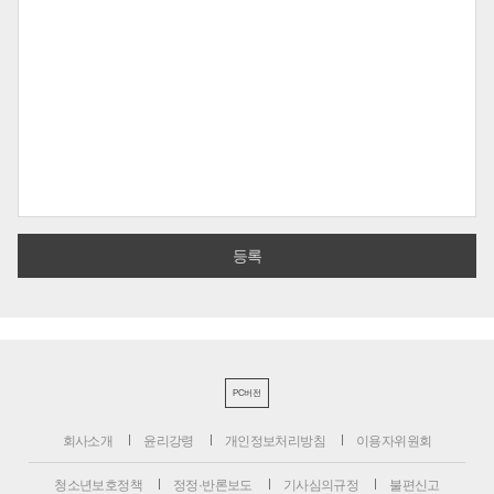
PC버전
회사소개
윤리강령
개인정보처리방침
이용자위원회
청소년보호정책
정정·반론보도
기사심의규정
불편신고