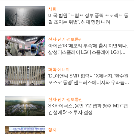
사회
미국 법원 "트럼프 정부 풍력 프로젝트 동
결 조치는 위법", 해제 명령 내려
전자·전기·정보통신
아이폰18 '메모리 부족'에 출시 지연되나,
삼성디스플레이 LG디스플레이 LG이노
텍 '탈애플' 수익 다각화 속도
화학·에너지
'DL이앤씨 SMR 협력사' X에너지, '한수원
포스코 동맹' 센트러스에너지와 우라늄
계약 체결
전자·전기·정보통신
SK하이닉스, 용인 'Y2' 팹과 청주 'M17' 팹
건설에 54조 투자 결정
정치