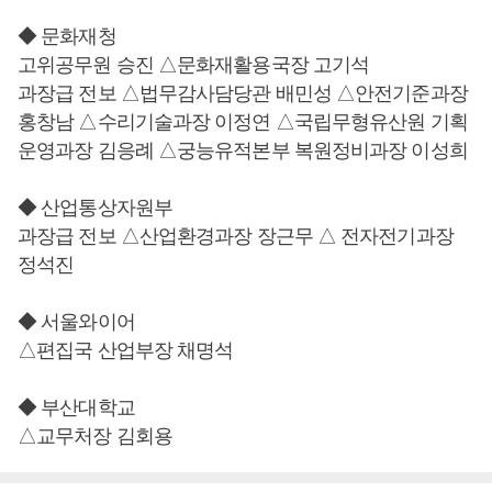
◆ 문화재청
고위공무원 승진 △문화재활용국장 고기석
과장급 전보 △법무감사담당관 배민성 △안전기준과장
홍창남 △수리기술과장 이정연 △국립무형유산원 기획
운영과장 김응례 △궁능유적본부 복원정비과장 이성희
◆ 산업통상자원부
과장급 전보 △산업환경과장 장근무 △ 전자전기과장
정석진
◆ 서울와이어
△편집국 산업부장 채명석
◆ 부산대학교
△교무처장 김회용