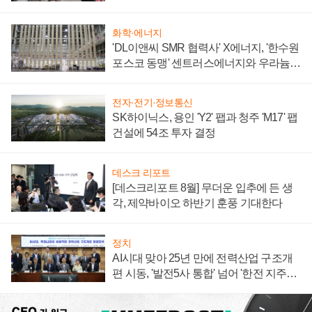
텍 '탈애플' 수익 다각화 속도
화학·에너지
'DL이앤씨 SMR 협력사' X에너지, '한수원
포스코 동맹' 센트러스에너지와 우라늄
계약 체결
전자·전기·정보통신
SK하이닉스, 용인 'Y2' 팹과 청주 'M17' 팹
건설에 54조 투자 결정
데스크 리포트
[데스크리포트 8월] 무더운 입추에 든 생
각, 제약바이오 하반기 훈풍 기대한다
정치
AI시대 맞아 25년 만에 전력산업 구조개
편 시동, '발전5사 통합' 넘어 '한전 지주사'
재편론도