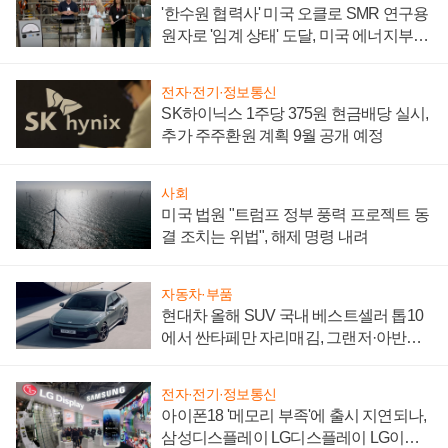
'한수원 협력사' 미국 오클로 SMR 연구용
원자로 '임계 상태' 도달, 미국 에너지부
"중요한 이정표"
전자·전기·정보통신
SK하이닉스 1주당 375원 현금배당 실시,
추가 주주환원 계획 9월 공개 예정
사회
미국 법원 "트럼프 정부 풍력 프로젝트 동
결 조치는 위법", 해제 명령 내려
자동차·부품
현대차 올해 SUV 국내 베스트셀러 톱10
에서 싼타페만 자리매김, 그랜저·아반떼
'세단 쌍끌이'로 내수 방어
전자·전기·정보통신
아이폰18 '메모리 부족'에 출시 지연되나,
삼성디스플레이 LG디스플레이 LG이노