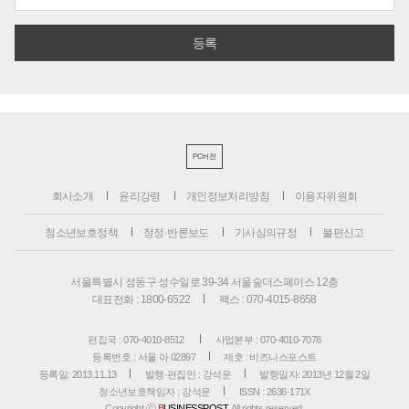
PC버전
회사소개
윤리강령
개인정보처리방침
이용자위원회
청소년보호정책
정정·반론보도
기사심의규정
불편신고
서울특별시 성동구 성수일로 39-34 서울숲더스페이스 12층
대표전화 : 1800-6522
팩스 : 070-4015-8658
편집국 : 070-4010-8512
사업본부 : 070-4010-7078
등록번호 : 서울 아 02897
제호 : 비즈니스포스트
등록일: 2013.11.13
발행·편집인 : 강석운
발행일자: 2013년 12월 2일
청소년보호책임자 : 강석운
ISSN : 2636-171X
Copyright ⓒ
B
USINESSPOST
. All rights reserved.