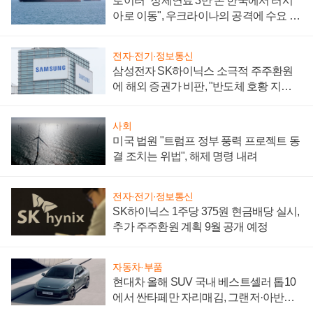
로이터 "정제연료 3만 톤 한국에서 러시
아로 이동", 우크라이나의 공격에 수요 늘
어
전자·전기·정보통신
삼성전자 SK하이닉스 소극적 주주환원
에 해외 증권가 비판, "반도체 호황 지속
성 의문"
사회
미국 법원 "트럼프 정부 풍력 프로젝트 동
결 조치는 위법", 해제 명령 내려
전자·전기·정보통신
SK하이닉스 1주당 375원 현금배당 실시,
추가 주주환원 계획 9월 공개 예정
자동차·부품
현대차 올해 SUV 국내 베스트셀러 톱10
에서 싼타페만 자리매김, 그랜저·아반떼
'세단 쌍끌이'로 내수 방어