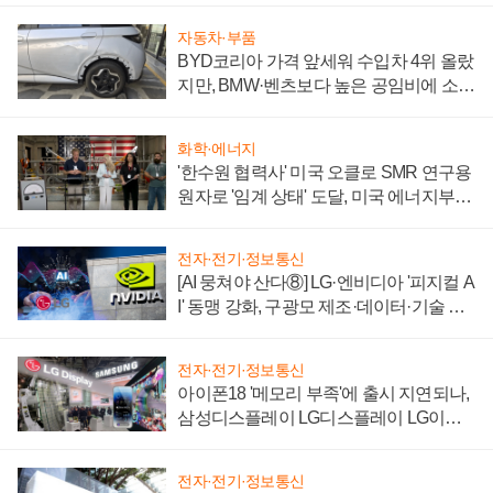
자동차·부품
BYD코리아 가격 앞세워 수입차 4위 올랐
지만, BMW·벤츠보다 높은 공임비에 소비
자 불만 폭발
화학·에너지
'한수원 협력사' 미국 오클로 SMR 연구용
원자로 '임계 상태' 도달, 미국 에너지부
"중요한 이정표"
전자·전기·정보통신
[AI 뭉쳐야 산다⑧] LG·엔비디아 '피지컬 A
I' 동맹 강화, 구광모 제조·데이터·기술 결
집해 종합 로보틱스 기업으로
전자·전기·정보통신
아이폰18 '메모리 부족'에 출시 지연되나,
삼성디스플레이 LG디스플레이 LG이노
텍 '탈애플' 수익 다각화 속도
전자·전기·정보통신