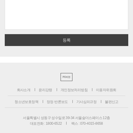
PC버전
회사소개
윤리강령
개인정보처리방침
이용자위원회
청소년보호정책
정정·반론보도
기사심의규정
불편신고
서울특별시 성동구 성수일로 39-34 서울숲더스페이스 12층
대표전화 : 1800-6522
팩스 : 070-4015-8658