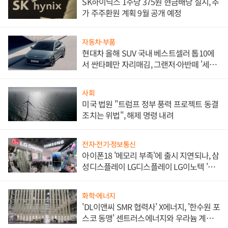
SK하이닉스 1주당 375원 현금배당 실시, 추
가 주주환원 계획 9월 공개 예정
자동차·부품
현대차 올해 SUV 국내 베스트셀러 톱10에
서 싼타페만 자리매김, 그랜저·아반떼 '세단
쌍끌이'로 내수 방어
사회
미국 법원 "트럼프 정부 풍력 프로젝트 동결
조치는 위법", 해제 명령 내려
전자·전기·정보통신
아이폰18 '메모리 부족'에 출시 지연되나, 삼
성디스플레이 LG디스플레이 LG이노텍 '탈
애플' 수익 다각화 속도
화학·에너지
'DL이앤씨 SMR 협력사' X에너지, '한수원 포
스코 동맹' 센트러스에너지와 우라늄 계약