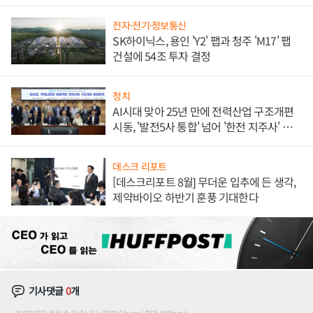
체결
전자·전기·정보통신
SK하이닉스, 용인 'Y2' 팹과 청주 'M17' 팹
건설에 54조 투자 결정
정치
AI시대 맞아 25년 만에 전력산업 구조개편
시동, '발전5사 통합' 넘어 '한전 지주사' 재편
론도
데스크 리포트
[데스크리포트 8월] 무더운 입추에 든 생각,
제약바이오 하반기 훈풍 기대한다
기사댓글
0
개