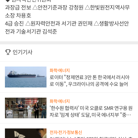
과장급 전보 △안전기준과장 강청원 △한빛원전지역사무
소장 차용호
4급 승진 △원자력안전과 서기관 권민재 △생활방사선안
전과 기술서기관 김석준
인기기사
화학·에너지
로이터 "정제연료 3만 톤 한국에서 러시아
로 이동", 우크라이나의 공격에 수요 늘어
화학·에너지
'한수원 협력사' 미국 오클로 SMR 연구용 원
자로 '임계 상태' 도달, 미국 에너지부 "중요
한 이정표"
전자·전기·정보통신