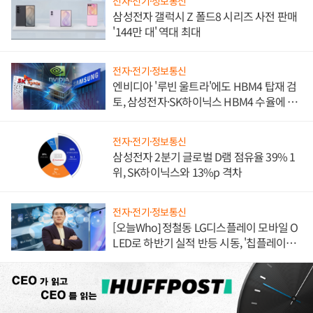
전자·전기·정보통신
삼성전자 갤럭시 Z 폴드8 시리즈 사전 판매
'144만 대' 역대 최대
전자·전기·정보통신
엔비디아 '루빈 울트라'에도 HBM4 탑재 검
토, 삼성전자·SK하이닉스 HBM4 수율에 주
도권 갈린다
전자·전기·정보통신
삼성전자 2분기 글로벌 D램 점유율 39% 1
위, SK하이닉스와 13%p 격차
전자·전기·정보통신
[오늘Who] 정철동 LG디스플레이 모바일 O
LED로 하반기 실적 반등 시동, '칩플레이
션'에 가격 인하 압박은 부담