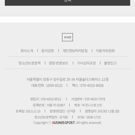
PC버전
회사소개
윤리강령
개인정보처리방침
이용자위원회
청소년보호정책
정정·반론보도
기사심의규정
불편신고
서울특별시 성동구 성수일로 39-34 서울숲더스페이스 12층
대표전화 : 1800-6522
팩스 : 070-4015-8658
편집국 : 070-4010-8512
사업본부 : 070-4010-7078
등록번호 : 서울 아 02897
제호 : 비즈니스포스트
등록일: 2013.11.13
발행·편집인 : 강석운
발행일자: 2013년 12월 2일
청소년보호책임자 : 강석운
ISSN : 2636-171X
Copyright ⓒ
B
USINESSPOST
. All rights reserved.