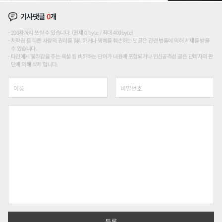
기사댓글
0
개
200자까지 쓰실 수 있습니다. (현재 0 byte / 최대 400byte)
저작권 등 다른 사람의 권리를 침해하거나 명예를 훼손하는 댓글은 관련 법률에 의해 제재를 받을
수 있습니다.
타인에게 불쾌감을 주는 욕설 등 비하하는 단어가 내용에 포함되거나 인신공격성 글은 관리자의 판
단에 의해 삭제 합니다.