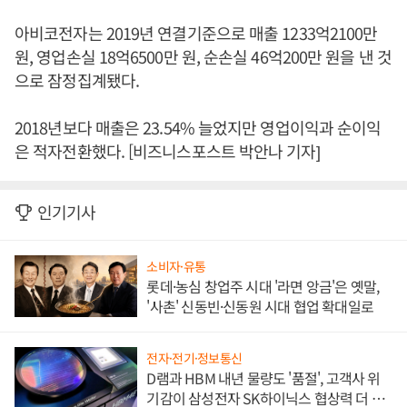
아비코전자는 2019년 연결기준으로 매출 1233억2100만
원, 영업손실 18억6500만 원, 순손실 46억200만 원을 낸 것
으로 잠정집계됐다.
2018년보다 매출은 23.54% 늘었지만 영업이익과 순이익
은 적자전환했다. [비즈니스포스트 박안나 기자]
인기기사
소비자·유통
롯데·농심 창업주 시대 '라면 앙금'은 옛말,
'사촌' 신동빈·신동원 시대 협업 확대일로
전자·전기·정보통신
D램과 HBM 내년 물량도 '품절', 고객사 위
기감이 삼성전자 SK하이닉스 협상력 더 키