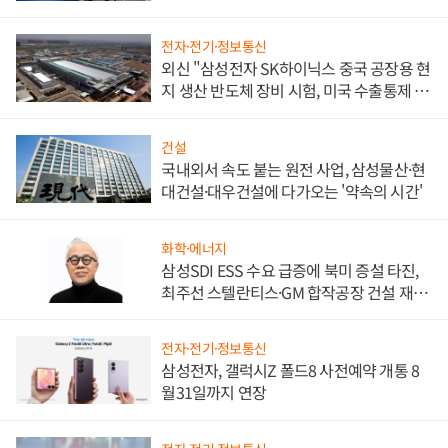
워
전자·전기·정보통신
외신 "삼성전자 SK하이닉스 중국 공장용 현
지 생산 반도체 장비 시험, 미국 수출통제 대
비"
건설
국내외서 속도 붙는 원전 사업, 삼성물산·현
대건설·대우건설에 다가오는 '약속의 시간'
화학·에너지
삼성SDI ESS 수요 급증에 북미 증설 타진,
최주선 스텔란티스·GM 합작공장 건설 재추
진하나
전자·전기·정보통신
삼성전자, 갤럭시Z 폴드8 사전예약 개통 8
월31일까지 연장