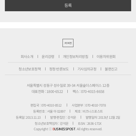
PC버전
회사소개
윤리강령
개인정보처리방침
이용자위원회
청소년보호정책
정정·반론보도
기사심의규정
불편신고
서울특별시 성동구 성수일로 39-34 서울숲더스페이스 12층
대표전화 : 1800-6522
팩스 : 070-4015-8658
편집국 : 070-4010-8512
사업본부 : 070-4010-7078
등록번호 : 서울 아 02897
제호 : 비즈니스포스트
등록일: 2013.11.13
발행·편집인 : 강석운
발행일자: 2013년 12월 2일
청소년보호책임자 : 강석운
ISSN : 2636-171X
Copyright ⓒ
B
USINESSPOST
. All rights reserved.