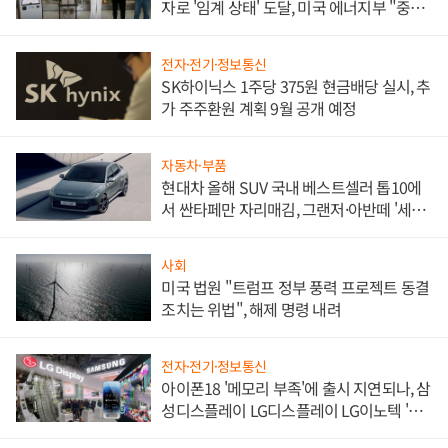
자로 '임계 상태' 도달, 미국 에너지부 "중요
한 이정표"
전자·전기·정보통신
SK하이닉스 1주당 375원 현금배당 실시, 추
가 주주환원 계획 9월 공개 예정
자동차·부품
현대차 올해 SUV 국내 베스트셀러 톱10에
서 싼타페만 자리매김, 그랜저·아반떼 '세단
쌍끌이'로 내수 방어
사회
미국 법원 "트럼프 정부 풍력 프로젝트 동결
조치는 위법", 해제 명령 내려
전자·전기·정보통신
아이폰18 '메모리 부족'에 출시 지연되나, 삼
성디스플레이 LG디스플레이 LG이노텍 '탈
애플' 수익 다각화 속도