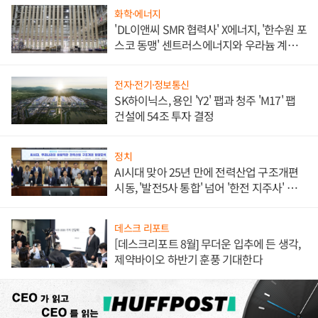
화학·에너지
'DL이앤씨 SMR 협력사' X에너지, '한수원 포
스코 동맹' 센트러스에너지와 우라늄 계약
체결
전자·전기·정보통신
SK하이닉스, 용인 'Y2' 팹과 청주 'M17' 팹
건설에 54조 투자 결정
정치
AI시대 맞아 25년 만에 전력산업 구조개편
시동, '발전5사 통합' 넘어 '한전 지주사' 재편
론도
데스크 리포트
[데스크리포트 8월] 무더운 입추에 든 생각,
제약바이오 하반기 훈풍 기대한다