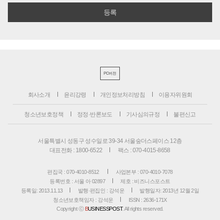
PC버전
회사소개
윤리강령
개인정보처리방침
이용자위원회
청소년보호정책
정정·반론보도
기사심의규정
불편신고
서울특별시 성동구 성수일로 39-34 서울숲더스페이스 12층
대표전화 : 1800-6522
팩스 : 070-4015-8658
편집국 : 070-4010-8512
사업본부 : 070-4010-7078
등록번호 : 서울 아 02897
제호 : 비즈니스포스트
등록일: 2013.11.13
발행·편집인 : 강석운
발행일자: 2013년 12월 2일
청소년보호책임자 : 강석운
ISSN : 2636-171X
Copyright ⓒ
B
USINESSPOST
. All rights reserved.