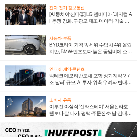
전자·전기·정보통신
[AI 뭉쳐야 산다⑧] LG·엔비디아 '피지컬 A
I' 동맹 강화, 구광모 제조·데이터·기술 결
집해 종합 로보틱스 기업으로
자동차·부품
BYD코리아 가격 앞세워 수입차 4위 올랐
지만, BMW·벤츠보다 높은 공임비에 소비
자 불만 폭발
인터넷·게임·콘텐츠
빅테크 메모리반도체 포함 장기계약 '2.7
조 달러' 규모, AI 투자 위축 우려와 반대
신호
소비자·유통
이부진 야심작 '신라스테이' 서울신라호
텔보다 잘 나가, 평택·주문진·해남·건대로
성장판 더 넓힌다