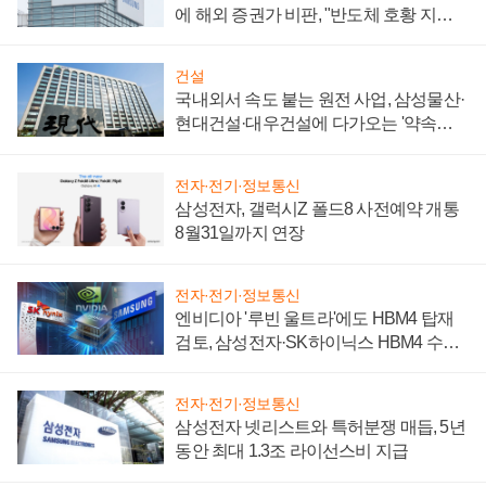
에 해외 증권가 비판, "반도체 호황 지속
성 의문"
건설
국내외서 속도 붙는 원전 사업, 삼성물산·
현대건설·대우건설에 다가오는 '약속의
시간'
전자·전기·정보통신
삼성전자, 갤럭시Z 폴드8 사전예약 개통
8월31일까지 연장
전자·전기·정보통신
엔비디아 '루빈 울트라'에도 HBM4 탑재
검토, 삼성전자·SK하이닉스 HBM4 수율
에 주도권 갈린다
전자·전기·정보통신
삼성전자 넷리스트와 특허분쟁 매듭, 5년
동안 최대 1.3조 라이선스비 지급