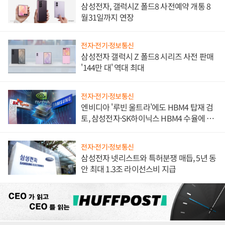
삼성전자, 갤럭시Z 폴드8 사전예약 개통 8
월31일까지 연장
전자·전기·정보통신
삼성전자 갤럭시 Z 폴드8 시리즈 사전 판매
'144만 대' 역대 최대
전자·전기·정보통신
엔비디아 '루빈 울트라'에도 HBM4 탑재 검
토, 삼성전자·SK하이닉스 HBM4 수율에 주
도권 갈린다
전자·전기·정보통신
삼성전자 넷리스트와 특허분쟁 매듭, 5년 동
안 최대 1.3조 라이선스비 지급