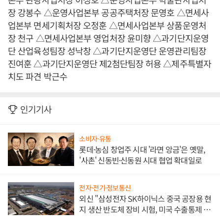
장 강봉수 △운영사업본부 공공주택처장 문영호 △면세사
업본부 면세기획처장 오정훈 △면세사업본부 상품운영처
장 천구 △면세사업본부 영업처장 윤미향 △과기단지운영
단 산업육성팀장 성낙창 △과기단지운영단 운영관리팀장
진여훈 △과기단지운영단 제2첨단팀장 허용 △제주특별자
치도 파견 박근수
인기기사
소비자·유통
롯데·농심 창업주 시대 '라면 앙금'은 옛말,
'사촌' 신동빈·신동원 시대 협업 확대일로
전자·전기·정보통신
외신 "삼성전자 SK하이닉스 중국 공장용 현
지 생산 반도체 장비 시험, 미국 수출통제 대