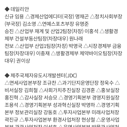
◆ 데일리안
신규 임용 △경제산업에디터(국장) 명재곤 △정치사회부장
(부국장) 김소영 △연예스포츠부장 유명준
승진 △산업부 재계 및 산업2팀장(차장) 이홍석 △생활경
제부 건설부동산팀장(차장대우) 원나래
전보 △산업부 산업1팀장(차장) 박영국 △시장경제부 금융
팀장(차장대우) 이충재 △생활경제부 제약바이오팀장(차장
대우) 권이상
◆ 제주국제자유도시개발센터(JDC)
△면세사업본부장 조규찬 △과기단지운영단장 정욱수 △
비서실장 김희철 △사회가치추진실장 김경훈 △홍보실장
홍진혁 △감사실장 서승모 △경영기획본부 경영지원실장
조용석 △경영기획본부 성과혁신실장 박영하 △경영기획
본부 정보관리실장 강동호 △투자사업본부 미래사업처장
곽진규 △투자사업본부 환경사업처장 현상철 △운영사업
본부 관광사업처장 이성호 △운영사업본부 박물관사업처