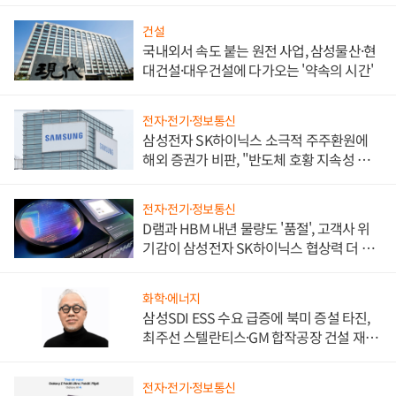
비"
건설
국내외서 속도 붙는 원전 사업, 삼성물산·현
대건설·대우건설에 다가오는 '약속의 시간'
전자·전기·정보통신
삼성전자 SK하이닉스 소극적 주주환원에
해외 증권가 비판, "반도체 호황 지속성 의
문"
전자·전기·정보통신
D램과 HBM 내년 물량도 '품절', 고객사 위
기감이 삼성전자 SK하이닉스 협상력 더 키
워
화학·에너지
삼성SDI ESS 수요 급증에 북미 증설 타진,
최주선 스텔란티스·GM 합작공장 건설 재추
진하나
전자·전기·정보통신