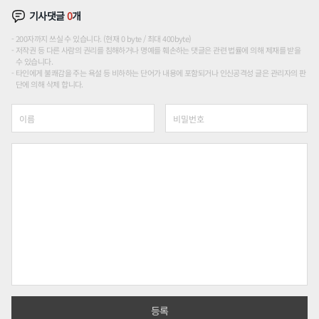
기사댓글
0
개
200자까지 쓰실 수 있습니다. (현재 0 byte / 최대 400byte)
저작권 등 다른 사람의 권리를 침해하거나 명예를 훼손하는 댓글은 관련 법률에 의해 제재를 받을
수 있습니다.
타인에게 불쾌감을 주는 욕설 등 비하하는 단어가 내용에 포함되거나 인신공격성 글은 관리자의 판
단에 의해 삭제 합니다.