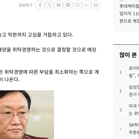
공유하기
롯데케미칼
업이익 11
편으로 체
고 막판까지 고심을 거듭하고 있다.
양을 위탁경영하는 것으로 결정할 것으로 예상
많이 본
로이터
은 위탁경영에 따른 부담을 최소화하는 쪽으로 계
1
동",
이 나온다.
삼성전
2
권가 
미국 
3
는 위
SK하
4
주환원