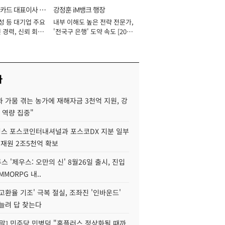
카드 대표이사 사
강정훈 iM뱅크 행장
성 등 대기업 주요
내부 이해도 높은 전략 전문가,
 경력, 신뢰 회복
'전국구 은행' 도약 속도 [2026
[2026년]
년]
사
 가뭄 겪는 농가에 재해자금 3천억 지원, 강
 역량 집중"
스 포스코인터내셔널과 포스코DX 지분 일부
 재원 2조5천억 확보
투스 '제우스: 오만의 신' 8월26일 출시, 진입
MMORPG 내..
고환율 기조' 극복 절실, 조좌진 '인바운드'
늘려 답 찾는다
정말] 민주당 민병덕 "홈플러스 정상화될 때까