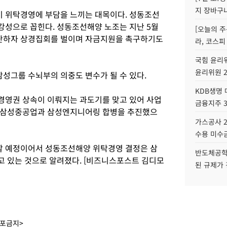
지 장바구
 위탁경영에 부담을 느끼는 대목이다. 성동조선
성으로 꼽힌다. 성동조선해양 노조는 지난 5월
[오늘의 주
단하자 상경집회를 벌이며 자금지원을 촉구하기도
라, 코스피
국힘 윤리위
윤리위원 
성그룹 수뇌부의 의중도 변수가 될 수 있다.
KDB생명
경영권 상속이 이뤄지는 과도기를 맞고 있어 사업
금융지주 
 삼성중공업과 삼성엔지니어링 합병을 추진했으
가스공사 2
수용 미수금
 예정이어서 성동조선해양 위탁경영 결정은 삼
반도체공학
 있는 것으로 알려졌다. [비즈니스포스트 김디모
된 규제가 
배포금지>