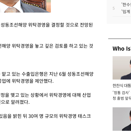
'한수
5
'임계
간 성동조선해양 위탁경영을 결정할 것으로 전망된
해양 위탁경영을 놓고 깊은 검토를 하고 있는 것
Who Is
맡고 있는 수출입은행은 지난 6월 성동조선해양
업에 위탁경영을 제안했다.
한찬식 대
'정통 검사'
서관
을 맺고 있는 상황에서 위탁경영에 대해 산업
청 출범 앞
것으로 알려졌다.
맡아 [2026
음을 밝힌 뒤 30여 명 규모의 위탁경영 태스크