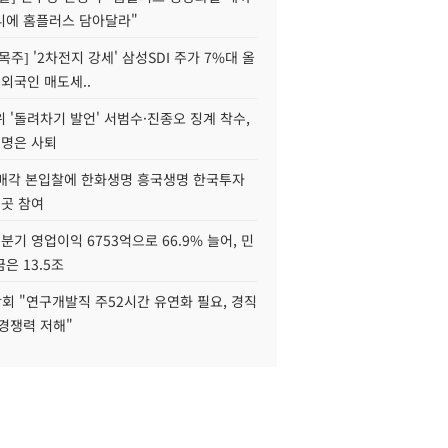
니에 홈플러스 담아달라"
목주] '2차전지 강세' 삼성SDI 주가 7%대 올
 외국인 매도세..
 '돌려차기 발언' 서범수·진종오 징계 착수,
2명은 사퇴
 매각 본입찰에 한화생명 흥국생명 한국투자
3곳 참여
분기 영업이익 6753억으로 66.9% 늘어, 민
은 13.5조
회 "연구개발직 주52시간 유연화 필요, 경직
경쟁력 저해"