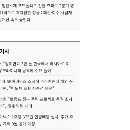
 첨단소재 포트폴리오 전환 효과로 2분기 영
01억으로 흑자전환 성공 : 대산·여수 사업재
질개선 속도 높인다
 기사
 "정제연료 3만 톤 한국에서 러시아로 이
 우크라이나의 공격에 수요 늘어
자 SK하이닉스 소극적 주주환원에 해외 증
비판, "반도체 호황 지속성 의문"
법원 "트럼프 정부 풍력 프로젝트 동결 조치
법", 해제 명령 내려
이닉스 1주당 375원 현금배당 실시, 추가 주
 계획 9월 공개 예정