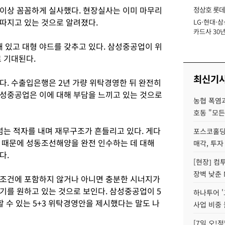
이상 꼼꼼하게 실사했다. 현장실사는 이미 마무리
정상호 롯데
따지고 있는 것으로 알려졌다.
LG·현대·삼
장
카드사 30년
에 '초집중' 
있고 대형 야드를 갖추고 있다. 삼성중공업이 위
 기대된다.
최신기
다. 수출입은행은 2년 가량 위탁경영한 뒤 완전히
성중공업은 이에 대해 부담을 느끼고 있는 것으로
농협 폭염과
호동 "모든
넘는 적자를 내며 재무구조가 흔들리고 있다. 게다
포스코홀딩
 때문에 성동조선해양을 완전 인수하는 데 대해
매각, 투자
다.
[현장] 컴
장벽 낮춘 
 조건에 포함하지 않거나 아니면 충분한 시너지가
기를 원하고 있는 것으로 보인다. 삼성중공업이 5
하나투어 '
 수 있는 5+3 위탁경영안을 제시했다는 말도 나
사업 비중 
[7일 오!