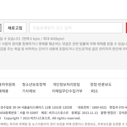
 수 있습니다. (현재 0 byte / 최대 400byte)
다른 사람의 권리를 침해하거나 명예를 훼손하는 댓글은 관련 법률에 의해 제재를 받을 수 있습니
쾌감을 주는 욕설 등 비하하는 단어가 내용에 포함되거나 인신공격성 글은 관리자의 판단에 의해
용자위원회
청소년보호정책
개인정보처리방침
정정·반론보도
인재채용
기사제보
이메일무단수집거부
RSS
수일로 39-34 서울숲더스페이스 12층 1201호-1203호
대표전화 : 1800-6522
편집국 070-4
8658
등록번호 : 서울 아 02897
제호: 비즈니스포스트
등록일: 2013.11.13
발행·편집인 : 강석
X
Copyright ? 2013 비즈니스포스트. All rights reserved.
 매체는 독자와 취재원 등 뉴스이용자의 권리 보장을 위해 반론이나 정정보도, 추후보도를 요청할 수 