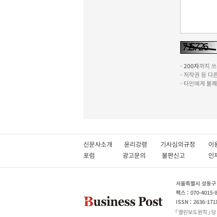
-
200자
까지 쓰실
- 저작권 등 
- 타인에게 불
신문사소개
윤리강령
기사심의규정
이
포럼
광고문의
불편신고
서울특별시 성동구 성
팩스 : 070-4015-
ISSN : 2636-171
열린보도원칙
당