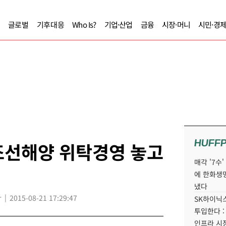
글로벌
기후대응
Who Is?
기업·산업
금융
시장·머니
시민·경
HUFF
조선해양 위탁경영 놓고
매각 '7수
에 한화생
냈다
r
2015-08-21 17:29:47
SK하이닉스
투입한다 :
인프라 시