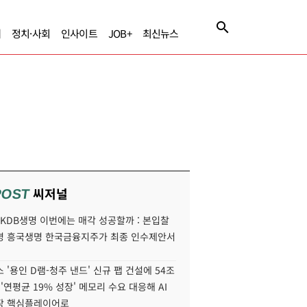
제
정치·사회
인사이트
JOB+
최신뉴스
씨저널
POST
' KDB생명 이번에는 매각 성공할까 : 본입찰
명 흥국생명 한국금융지주가 최종 인수제안서
 '용인 D램-청주 낸드' 신규 팹 건설에 54조
 '연평균 19% 성장' 메모리 수요 대응해 AI
장 핵심플레이어로