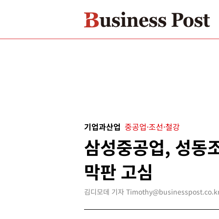
기업과산업
중공업·조선·철강
삼성중공업, 성동
막판 고심
김디모데 기자 Timothy@businesspost.co.k