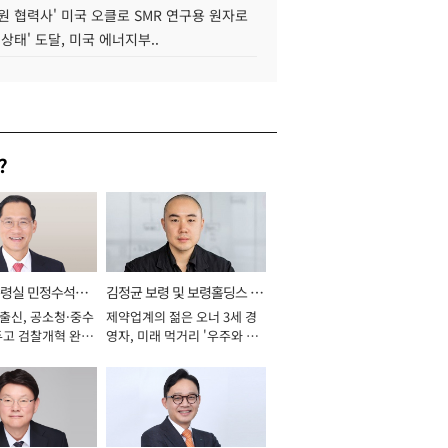
원 협력사' 미국 오클로 SMR 연구용 원자로
 상태' 도달, 미국 에너지부..
?
통령실 민정수석비
김정균 보령 및 보령홀딩스 대
 출신, 공소청·중수
제약업계의 젊은 오너 3세 경
표이사 사장
두고 검찰개혁 완수
영자, 미래 먹거리 '우주와 헬
년]
스케어' 공들여 [2026년]