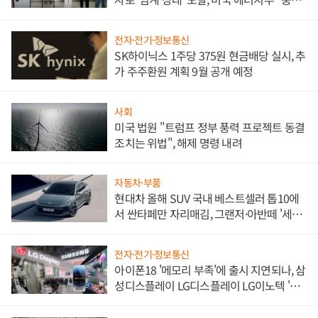
한 이정표"
전자·전기·정보통신
SK하이닉스 1주당 375원 현금배당 실시, 추
가 주주환원 계획 9월 공개 예정
사회
미국 법원 "트럼프 정부 풍력 프로젝트 동결
조치는 위법", 해제 명령 내려
자동차·부품
현대차 올해 SUV 국내 베스트셀러 톱10에
서 싼타페만 자리매김, 그랜저·아반떼 '세단
쌍끌이'로 내수 방어
전자·전기·정보통신
아이폰18 '메모리 부족'에 출시 지연되나, 삼
성디스플레이 LG디스플레이 LG이노텍 '탈
애플' 수익 다각화 속도