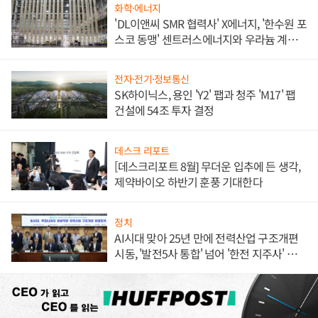
화학·에너지
'DL이앤씨 SMR 협력사' X에너지, '한수원 포
스코 동맹' 센트러스에너지와 우라늄 계약
체결
전자·전기·정보통신
SK하이닉스, 용인 'Y2' 팹과 청주 'M17' 팹
건설에 54조 투자 결정
데스크 리포트
[데스크리포트 8월] 무더운 입추에 든 생각,
제약바이오 하반기 훈풍 기대한다
정치
AI시대 맞아 25년 만에 전력산업 구조개편
시동, '발전5사 통합' 넘어 '한전 지주사' 재편
론도