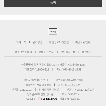
PC버전
회사소개
윤리강령
개인정보처리방침
이용자위원회
청소년보호정책
정정·반론보도
기사심의규정
불편신고
서울특별시 성동구 성수일로 39-34 서울숲더스페이스 12층
대표전화 : 1800-6522
팩스 : 070-4015-8658
편집국 : 070-4010-8512
사업본부 : 070-4010-7078
등록번호 : 서울 아 02897
제호 : 비즈니스포스트
등록일: 2013.11.13
발행·편집인 : 강석운
발행일자: 2013년 12월 2일
청소년보호책임자 : 강석운
ISSN : 2636-171X
Copyright ⓒ
B
USINESSPOST
. All rights reserved.