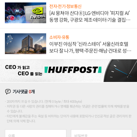
전자·전기·정보통신
[AI 뭉쳐야 산다⑧] LG·엔비디아 '피지컬 AI'
동맹 강화, 구광모 제조·데이터·기술 결집
해 종합 로보틱스 기업으로
소비자·유통
이부진 야심작 '신라스테이' 서울신라호텔
보다 잘 나가, 평택·주문진·해남·건대로 성
장판 더 넓힌다
기사댓글
0
개
200자까지 쓰실 수 있습니다. (현재 0 byte / 최대 400byte)
저작권 등 다른 사람의 권리를 침해하거나 명예를 훼손하는 댓글은 관련 법률에 의해 제재를 받을
수 있습니다.
타인에게 불쾌감을 주는 욕설 등 비하하는 단어가 내용에 포함되거나 인신공격성 글은 관리자의 판
단에 의해 삭제 합니다.