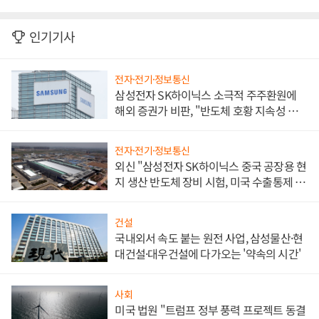
인기기사
전자·전기·정보통신
삼성전자 SK하이닉스 소극적 주주환원에
해외 증권가 비판, "반도체 호황 지속성 의
문"
전자·전기·정보통신
외신 "삼성전자 SK하이닉스 중국 공장용 현
지 생산 반도체 장비 시험, 미국 수출통제 대
비"
건설
국내외서 속도 붙는 원전 사업, 삼성물산·현
대건설·대우건설에 다가오는 '약속의 시간'
사회
미국 법원 "트럼프 정부 풍력 프로젝트 동결