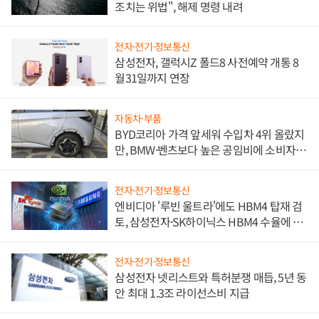
조치는 위법", 해제 명령 내려
전자·전기·정보통신
삼성전자, 갤럭시Z 폴드8 사전예약 개통 8
월31일까지 연장
자동차·부품
BYD코리아 가격 앞세워 수입차 4위 올랐지
만, BMW·벤츠보다 높은 공임비에 소비자
불만 폭발
전자·전기·정보통신
엔비디아 '루빈 울트라'에도 HBM4 탑재 검
토, 삼성전자·SK하이닉스 HBM4 수율에 주
도권 갈린다
전자·전기·정보통신
삼성전자 넷리스트와 특허분쟁 매듭, 5년 동
안 최대 1.3조 라이선스비 지급