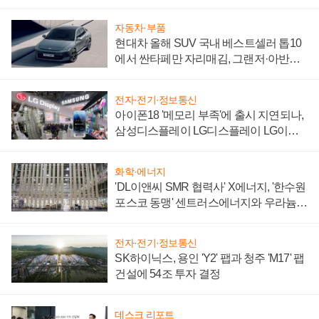
자동차·부품
현대차 올해 SUV 국내 베스트셀러 톱10
에서 싼타페만 자리매김, 그랜저·아반떼
'세단 쌍끌이'로 내수 방어
전자·전기·정보통신
아이폰18 '메모리 부족'에 출시 지연되나,
삼성디스플레이 LG디스플레이 LG이노
텍 '탈애플' 수익 다각화 속도
화학·에너지
'DL이앤씨 SMR 협력사' X에너지, '한수원
포스코 동맹' 센트러스에너지와 우라늄
계약 체결
전자·전기·정보통신
SK하이닉스, 용인 'Y2' 팹과 청주 'M17' 팹
건설에 54조 투자 결정
데스크 리포트