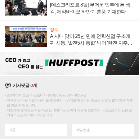
[데스크리포트 8월] 무더운 입추에 든 생
각, 제약바이오 하반기 훈풍 기대한다
정치
AI시대 맞아 25년 만에 전력산업 구조개
편 시동, '발전5사 통합' 넘어 '한전 지주사'
재편론도
기사댓글
0
개
200자까지 쓰실 수 있습니다. (현재 0 byte / 최대 400byte)
저작권 등 다른 사람의 권리를 침해하거나 명예를 훼손하는 댓글은 관련 법률에 의해 제재
를 받을 수 있습니다.
타인에게 불쾌감을 주는 욕설 등 비하하는 단어가 내용에 포함되거나 인신공격성 글은 관
리자의 판단에 의해 삭제 합니다.