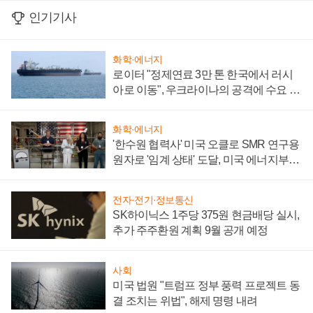
인기기사
화학·에너지
로이터 "정제연료 3만 톤 한국에서 러시
아로 이동", 우크라이나의 공격에 수요 늘
어
화학·에너지
'한수원 협력사' 미국 오클로 SMR 연구용
원자로 '임계 상태' 도달, 미국 에너지부
"중요한 이정표"
전자·전기·정보통신
SK하이닉스 1주당 375원 현금배당 실시,
추가 주주환원 계획 9월 공개 예정
사회
미국 법원 "트럼프 정부 풍력 프로젝트 동
결 조치는 위법", 해제 명령 내려